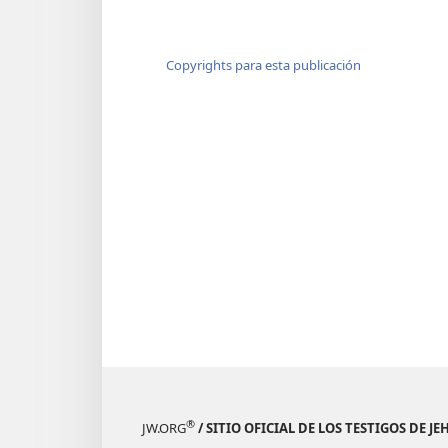
5
¿No son ustedes los que ar
+
grandes,
debajo de todos los árbo
Copyrights para esta publicación
los que matan a sus hijos 
en las grietas de los peñ
6
Las piedras lisas del valle
Sí, son la parte que te to
Incluso a ellas les derra
+
regalos.
¿Acaso yo debería estar
7
Sobre una montaña alta y 
y subiste allí para ofrecer
8
Detrás de la puerta y del 
*
®
JW.ORG
/ SITIO OFICIAL DE LOS TESTIGOS DE J
Me dejaste y te desnudas