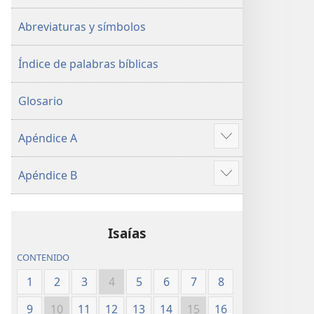
Abreviaturas y símbolos
Índice de palabras bíblicas
Glosario
Apéndice A
Mostrar
más
Apéndice B
Mostrar
más
Isaías
CONTENIDO
1
2
3
4
5
6
7
8
9
10
11
12
13
14
15
16