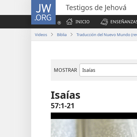
JW.ORG
Testigos de Jehová
INICIO
ENSEÑANZAS
Videos
Biblia
Traducción del Nuevo Mundo (rev
MOSTRAR
Libro
de
la
Isaías
Biblia
57:1-21