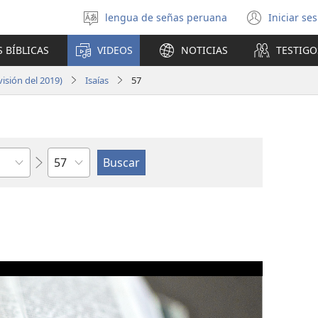
lengua de señas peruana
Iniciar se
Idioma
(abre
escoger
una
 BÍBLICAS
VIDEOS
NOTICIAS
TESTIGO
nuev
venta
isión del 2019)
Isaías
57
Capítulo