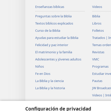
subiste e hiciste espacio
Enseñanzas bíblicas
Videos
Hiciste un pacto con ello
Preguntas sobre la Biblia
Biblia
Te encantaba compartir l
Textos bíblicos explicados
Libros
y contemplabas el miem
Curso de la Biblia
Folletos
9
*
Y bajaste hacia Mélec
con
Ayudas para estudiar la Biblia
Tratados | I
Felicidad y paz interior
Temas orde
y con muchos perfumes.
El matrimonio y la familia
Revistas
Enviaste lejos a tus mens
Adolescentes y jóvenes adultos
VMC
de modo que bajaste a l
Niños
Programas
10
Te agotaste siguiendo tu
Fe en Dios
Estudiar inve
pero nunca dijiste ‘¡Es inú
La Biblia y la ciencia
Pautas
Recuperaste las fuerzas.
La Biblia y la historia
JW Broadcas
*
Por eso no te rindes.
Videos | Int
11
¿De quién tuviste tanto m
Música
Configuración de privacidad
que te pusiste a mentir?
Teatro