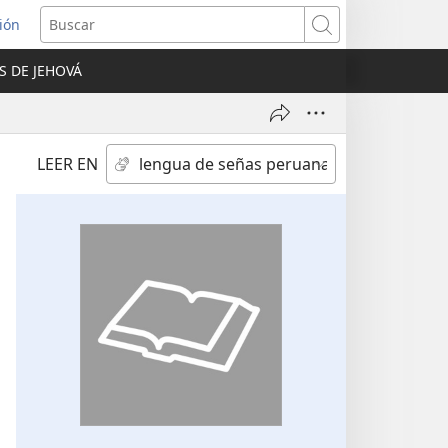
sión
Buscar
S DE JEHOVÁ
a
na)
LEER EN