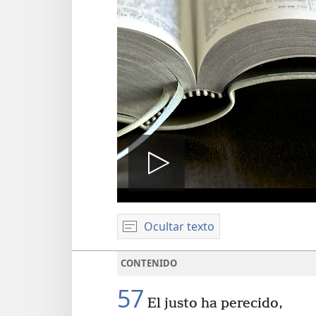
Reproduci
Ocultar texto
video
CONTENIDO
57
El justo ha perecido,