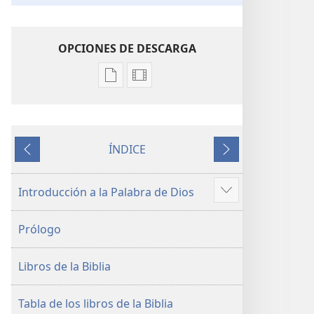
OPCIONES DE DESCARGA
Opciones
Opciones
de
de
descarga
descarga
de
de
ÍNDICE
publicaciones
video
Anterior
Siguiente
La
La
Biblia.
Biblia.
Introducción a la Palabra de Dios
Mostrar
Traducción
Traducción
más
del
del
Prólogo
Nuevo
Nuevo
Mundo
Mundo
Libros de la Biblia
(revisión
(revisión
del
del
2019)
2019)
Tabla de los libros de la Biblia