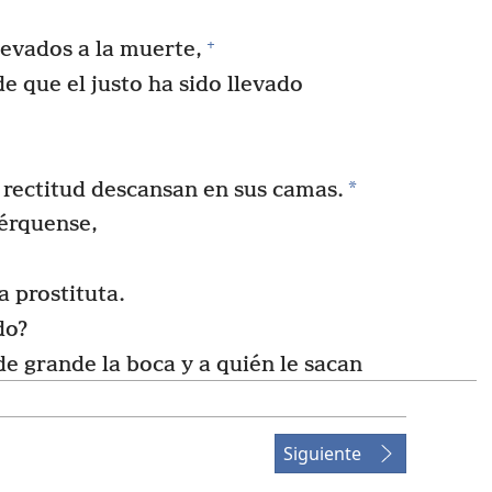
+
levados a la muerte,
e que el justo ha sido llevado
*
 rectitud descansan en sus camas.
érquense,
a prostituta.
do?
de grande la boca y a quién le sacan
 del pecado,
Siguiente