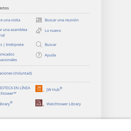
rectos
te una visita
Buscar una reunión
(abre
una
ar una asamblea
Lo nuevo
nueva
nal
ventana)
s | Intérprete
Buscar
nicados
Ayuda
nacionales
ciones (Voluntad)
LIOTECA EN LÍNEA
®
JW Hub
(abre
chtower™
una
®
nueva
ibrary
Watchtower Library
ventana)