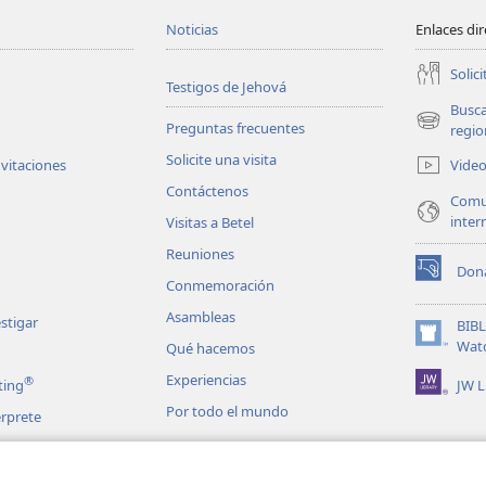
 en tu cama.
Noticias
Enlaces di
s.
Solici
Testigos de Jehová
+
a cama con ellos,
Busc
*
Preguntas frecuentes
bro masculino.
(abre
regio
una
Solicite una visita
 aceite
Video
nvitaciones
nueva
Contáctenos
ventana)
n
Comu
inter
Visitas a Betel
ajeros,
Reuniones
*
a Tumba.
Dona
(abre
Conmemoración
una
s muchos caminos,
Asambleas
nueva
stigar
BIB
til!’.
ventana)
(abre
Wat
Qué hacemos
una
Experiencias
®
JW L
ting
nueva
ventana)
Por todo el mundo
érprete
iedo y terror
+