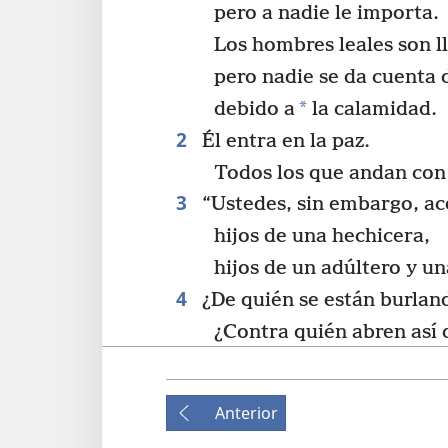
pero a nadie le importa.
Los hombres leales son l
pero nadie se da cuenta d
*
debido a
la calamidad.
2
Él entra en la paz.
Todos los que andan con
3
“Ustedes, sin embargo, ac
hijos de una hechicera,
hijos de un adúltero y un
4
¿De quién se están burlan
¿Contra quién abren así 
la lengua?
¿No son ustedes los hijos
Anterior
+
los hijos del engaño?