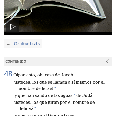
Reproducir
video
Ocultar texto
CONTENIDO
48
Oigan esto, oh, casa de Jacob,
ustedes, los que se llaman a sí mismos por el
+
nombre de Israel
*
y que han salido de las aguas
de Judá,
ustedes, los que juran por el nombre de
+
Jehová
y que invocan al Dios de Israel,