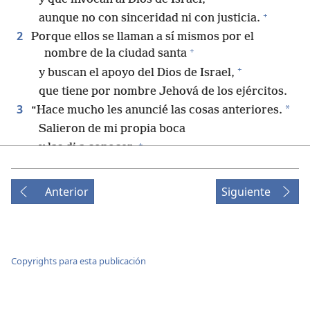
+
aunque no con sinceridad ni con justicia.
2
Porque ellos se llaman a sí mismos por el
+
nombre de la ciudad santa
+
y buscan el apoyo del Dios de Israel,
que tiene por nombre Jehová de los ejércitos.
3
*
“Hace mucho les anuncié las cosas anteriores.
Salieron de mi propia boca
+
y las di a conocer.
+
De repente actué, y se realizaron.
4
Como sé lo terco que eres
Anterior
Siguiente
—que tu cuello es un tendón de hierro y tu
+
frente es de cobre—,
5
te lo dije hace mucho.
Antes de que ocurriera, te lo comuniqué,
Copyrights para esta publicación
para que no dijeras: ‘Esto lo hizo mi ídolo;
fue por orden de mi imagen tallada