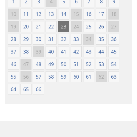
(revisión
(revisión
1
2
3
4
5
6
7
8
9
+
*
Ya no queda ningún astillero.
del
del
11
Él ha extendido su mano sobre el mar;
10
11
12
13
14
15
16
17
18
2019)
2019)
ha sacudido reinos.
19
20
21
22
23
24
25
26
27
Jehová ha mandado destruir las fortalezas de
+
Fenicia.
28
29
30
31
32
33
34
35
36
+
12
Y él dice: “No te alegrarás más,
37
38
39
40
41
42
43
44
45
tú, la oprimida, la hija virgen de Sidón.
+
Levántate, cruza hacia Kitim.
46
47
48
49
50
51
52
53
54
Ni siquiera allí tendrás tranquilidad”.
55
56
57
58
59
60
61
62
63
+
13
¡Miren! La tierra de los caldeos.
+
Este es el pueblo —y no Asiria—
64
65
66
que la convirtió en un lugar para las criaturas
del desierto.
Ellos han levantado sus torres de asedio;
han desmantelado las torres fortificadas de
+
ella
reduciéndola a escombros.