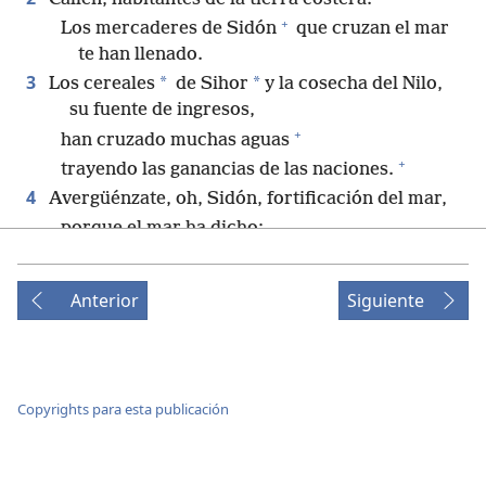
+
Los mercaderes de Sidón
que cruzan el mar
te han llenado.
3
*
*
Los cereales
de Sihor
y la cosecha del Nilo,
su fuente de ingresos,
+
han cruzado muchas aguas
+
trayendo las ganancias de las naciones.
4
Avergüénzate, oh, Sidón, fortificación del mar,
porque el mar ha dicho:
“No he tenido dolores de parto y no he dado a
luz;
Anterior
Siguiente
tampoco he criado muchachos ni educado
+
*
muchachas”.
5
Tal como cuando escucharon la noticia sobre
+
Egipto,
Copyrights para esta publicación
+
la gente se angustiará por la noticia de Tiro.
6
¡Crucen a Tarsis!
¡Laméntense, habitantes de la tierra costera!