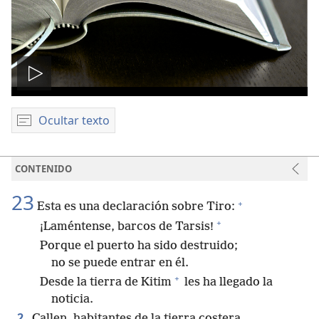
Reproducir
video
Ocultar texto
CONTENIDO
23
+
Esta es una declaración sobre Tiro:
+
¡Laméntense, barcos de Tarsis!
Porque el puerto ha sido destruido;
no se puede entrar en él.
+
Desde la tierra de Kitim
les ha llegado la
noticia.
2
Callen, habitantes de la tierra costera.