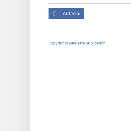
sino que su mano sigue e
Anterior
5
+
“¡Miren, el asirio,
la vara para expresar mi 
En su mano está el bastó
Copyrights para esta publicación
6
Lo enviaré contra una nac
contra el pueblo que me 
le ordenaré que los saque
y que los pisotee como el
7
Pero esa no será su intenc
no tramará eso en su co
porque lo que su corazón
destruir muchas nacione
8
Porque él dice:
‘¿No son reyes todos mis