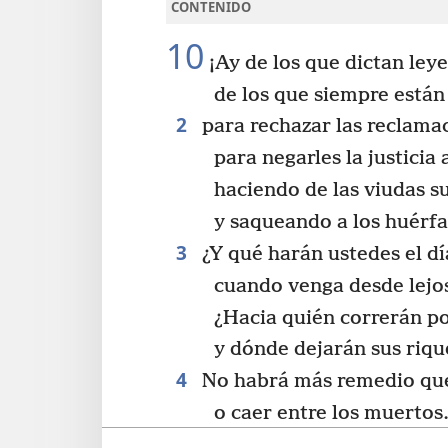
CONTENIDO
10
¡Ay de los que dictan ley
de los que siempre están
2
para rechazar las reclamac
para negarles la justicia
haciendo de las viudas s
y saqueando a los huérf
3
¿Y qué harán ustedes el dí
cuando venga desde lejos
¿Hacia quién correrán p
y dónde dejarán sus riqu
4
No habrá más remedio que 
o caer entre los muertos
En vista de todo eso, la 