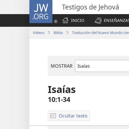
JW.ORG
Testigos de Jehová
INICIO
ENSEÑANZAS
Videos
Biblia
Traducción del Nuevo Mundo (rev
MOSTRAR
Libro
de
la
Isaías
Biblia
10:1-34
Ocultar texto