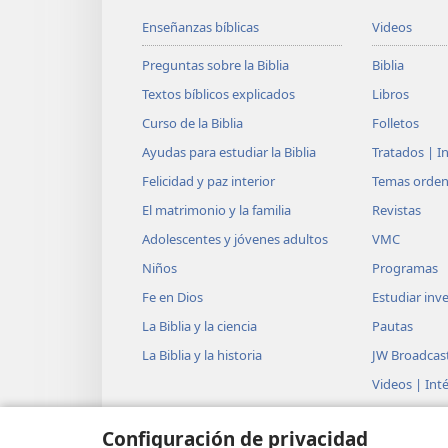
+
saquearé sus tesoros
Enseñanzas bíblicas
Videos
y someteré a sus habita
Preguntas sobre la Biblia
Biblia
14
Como el hombre que mete
Textos bíblicos explicados
Libros
mi mano se quedará con l
Curso de la Biblia
Folletos
y, como quien recoge h
Ayudas para estudiar la Biblia
Tratados | I
¡yo me quedaré con toda 
Felicidad y paz interior
Temas orde
Nadie moverá las alas ni a
El matrimonio y la familia
Revistas
15
Adolescentes y jóvenes adultos
VMC
¿Puede el hacha creerse s
Niños
Programas
¿Puede la sierra creerse 
Fe en Dios
Estudiar inve
+
¿Puede un bastón
mover
La Biblia y la ciencia
Pautas
¿O puede una vara levan
La Biblia y la historia
JW Broadcas
16
Por lo tanto, el Señor ver
Videos | Int
dejará esqueléticos a su
Música
y encenderá un fuego ardi
Configuración de privacidad
Teatro