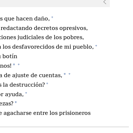
+
es que hacen daño,
 redactando decretos opresivos,
iones judiciales de los pobres,
+
 a los desfavorecidos de mi pueblo,
u botín
+
*
anos!
+
*
a de ajuste de cuentas,
+
 la destrucción?
+
or ayuda,
*
ezas?
agacharse entre los prisioneros
.
furia de él no se ha calmado,