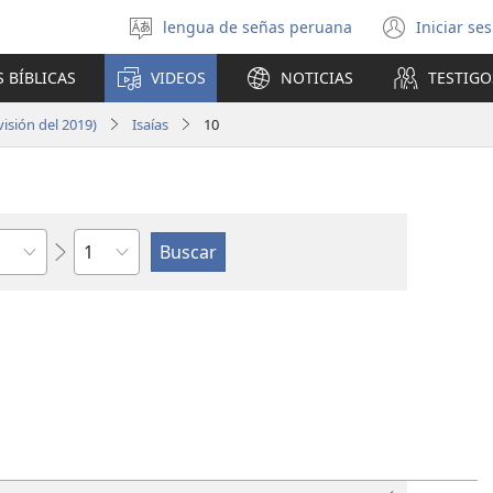
lengua de señas peruana
Iniciar se
Idioma
(abre
escoger
una
 BÍBLICAS
VIDEOS
NOTICIAS
TESTIGO
nuev
venta
isión del 2019)
Isaías
10
Capítulo