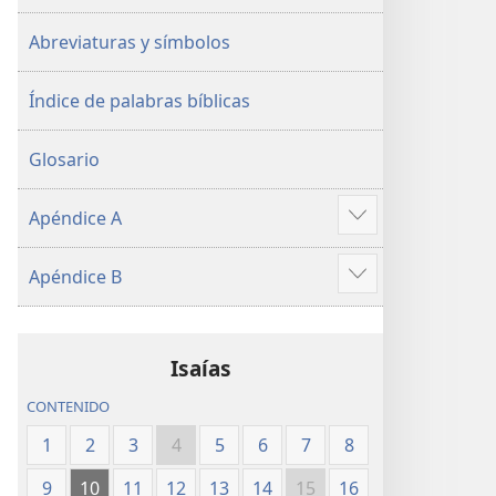
Abreviaturas y símbolos
Índice de palabras bíblicas
Glosario
Apéndice A
Mostrar
más
Apéndice B
Mostrar
más
Isaías
CONTENIDO
1
2
3
4
5
6
7
8
9
10
11
12
13
14
15
16