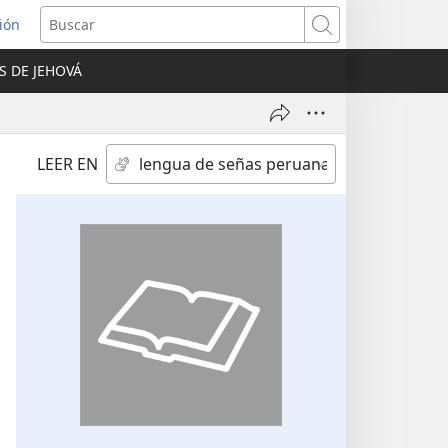
sión
Buscar
S DE JEHOVÁ
a
na)
LEER EN