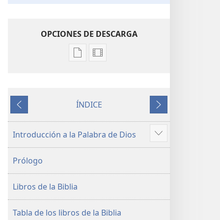
OPCIONES DE DESCARGA
Opciones
Opciones
de
de
descarga
descarga
de
de
ÍNDICE
publicaciones
video
Anterior
Siguiente
La
La
Biblia.
Biblia.
Introducción a la Palabra de Dios
Mostrar
Traducción
Traducción
más
del
del
Prólogo
Nuevo
Nuevo
Mundo
Mundo
Libros de la Biblia
(revisión
(revisión
del
del
2019)
2019)
Tabla de los libros de la Biblia