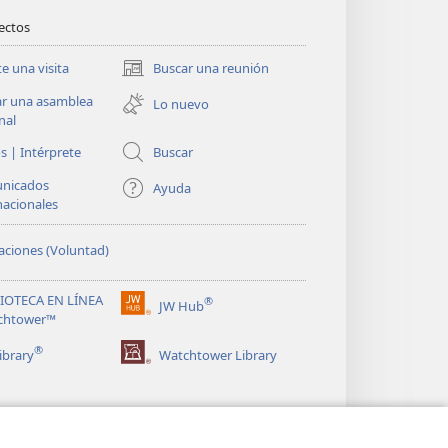
rectos
te una visita
Buscar una reunión
(abre
una
ar una asamblea
Lo nuevo
nueva
nal
ventana)
s | Intérprete
Buscar
nicados
Ayuda
nacionales
ciones (Voluntad)
LIOTECA EN LÍNEA
®
JW Hub
(abre
chtower™
una
®
nueva
ibrary
Watchtower Library
ventana)