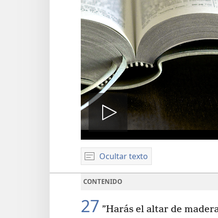
Reproduci
Ocultar texto
video
CONTENIDO
27
”Harás el altar de madera