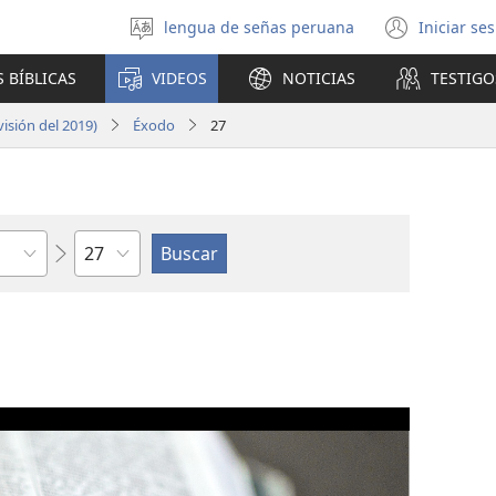
lengua de señas peruana
Iniciar se
Idioma
(abre
escoger
una
 BÍBLICAS
VIDEOS
NOTICIAS
TESTIGO
nuev
venta
isión del 2019)
Éxodo
27
Capítulo