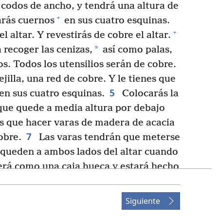
 codos de ancho, y tendrá una altura de
+
rás cuernos
en sus cuatro esquinas.
+
 altar. Y revestirás de cobre el altar.
*
recoger las cenizas,
así como palas,
os. Todos los utensilios serán de cobre.
jilla, una red de cobre. Y le tienes que
5
en sus cuatro esquinas.
Colocarás la
que quede a media altura por debajo
 que hacer varas de madera de acacia
7
obre.
Las varas tendrán que meterse
 queden a ambos lados del altar cuando
será como una caja hueca y estará hecho
+
l como él te mostró en la montaña.
+
alrededor del tabernáculo. El lado
Siguiente
el sur, tendrá cortinas de lino fino