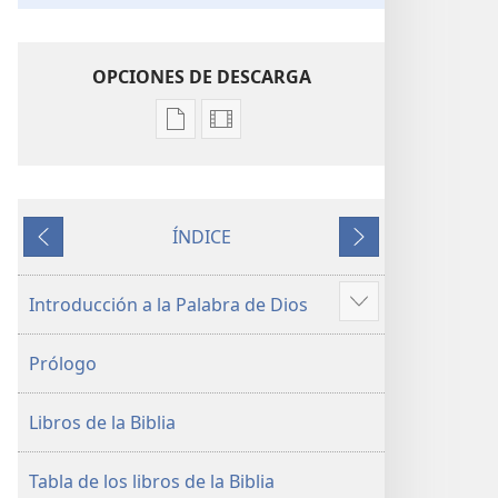
OPCIONES DE DESCARGA
Opciones
Opciones
de
de
descarga
descarga
de
de
ÍNDICE
publicaciones
video
Anterior
Siguiente
La
La
Biblia.
Biblia.
Introducción a la Palabra de Dios
Mostrar
Traducción
Traducción
más
del
del
Prólogo
Nuevo
Nuevo
Mundo
Mundo
Libros de la Biblia
(revisión
(revisión
del
del
2019)
2019)
Tabla de los libros de la Biblia