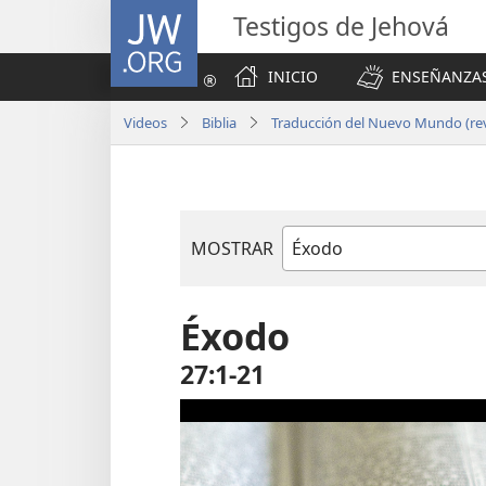
JW.ORG
Testigos de Jehová
INICIO
ENSEÑANZAS
Videos
Biblia
Traducción del Nuevo Mundo (rev
MOSTRAR
Libro
de
la
Éxodo
Biblia
27:1-21