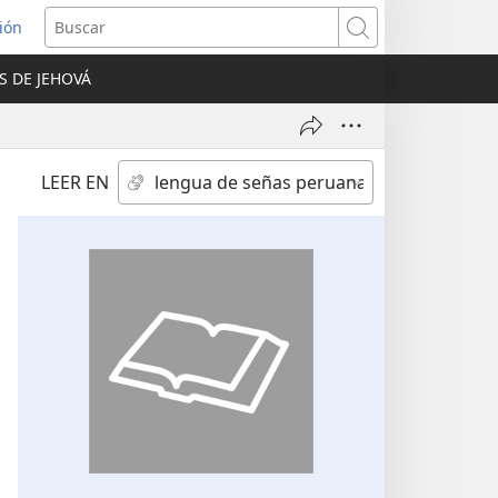
sión
Buscar
S DE JEHOVÁ
a
na)
LEER EN