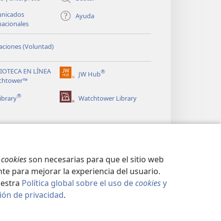
nicados
Ayuda
nacionales
ciones (Voluntad)
LIOTECA EN LÍNEA
®
JW Hub
(abre
chtower™
una
®
nueva
ibrary
Watchtower Library
ventana)
s
cookies
son necesarias para que el sitio web
te para mejorar la experiencia del usuario.
uestra
Política global sobre el uso de
cookies
y
ión de privacidad
.
CIDAD
|
CONFIGURACIÓN DE PRIVACIDAD