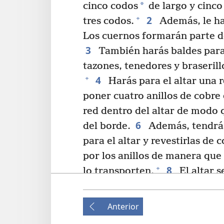
*
cinco codos
de largo y cinco
2
+
tres codos.
Además, le ha
Los cuernos formarán parte del
3
También harás baldes para 
tazones, tenedores y braserill
4
+
Harás para el altar una re
poner cuatro anillos de cobre 
red dentro del altar de modo 
6
del borde.
Además, tendrás
para el altar y revestirlas de c
por los anillos de manera que
8
+
lo transporten.
El altar 
de tablones. Se construirá ta
9
”También harás un patio
Anterior
sur del patio, orientado hacia 