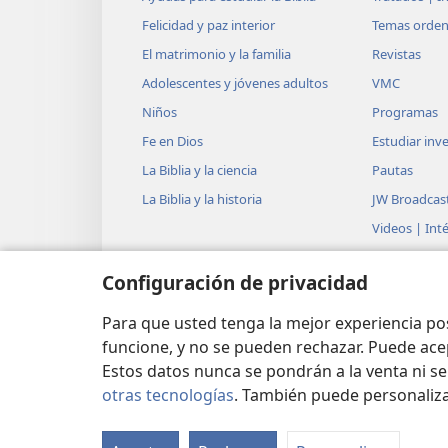
de plata y ganchos de plata, p
Felicidad y paz interior
Temas orde
patio medirá 100 codos de lar
El matrimonio y la familia
Revistas
alto. El cercado estará hecho 
Adolescentes y jóvenes adultos
VMC
19
cobre.
Y todos los utensili
Niños
Programas
tabernáculo, así como las esta
Fe en Dios
Estudiar inve
+
patio, serán de cobre.
La Biblia y la ciencia
Pautas
20
”Además, debes ordenarle
La Biblia y la historia
JW Broadcas
*
puro de oliva
para el alumbr
Videos | Int
21
+
siempre encendidas.
Aar
Música
Configuración de privacidad
lámparas de la tienda de reuni
Teatro
que esté cerca del Testimonio
Biblia teatro
Para que usted tenga la mejor experiencia p
Jehová desde la tarde hasta 
funcione, y no se pueden rechazar. Puede ace
Estos datos nunca se pondrán a la venta ni se
permanente que los israelitas
otras tecnologías
. También puede personaliz
+
generación.
Copyright
© 2026 Watch Tower Bible and Tra