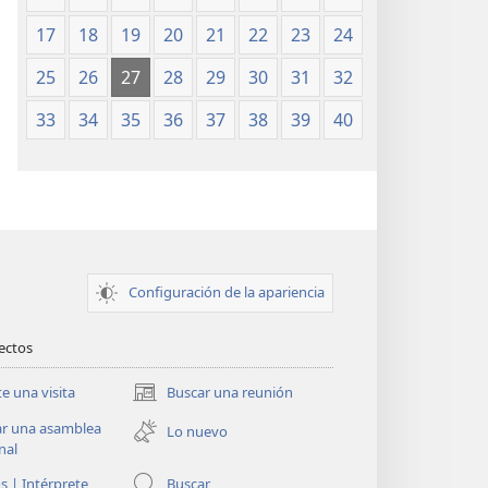
17
18
19
20
21
22
23
24
25
26
27
28
29
30
31
32
33
34
35
36
37
38
39
40
Configuración de la apariencia
rectos
te una visita
Buscar una reunión
(abre
una
ar una asamblea
Lo nuevo
nueva
nal
ventana)
s | Intérprete
Buscar