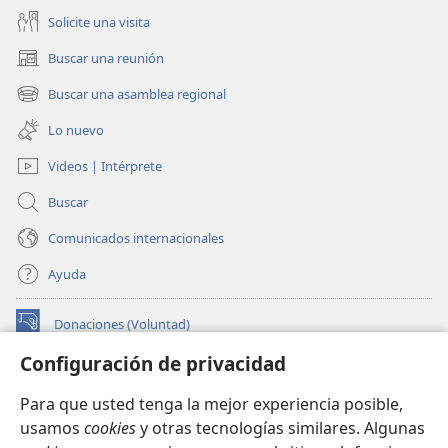
Solicite una visita
Buscar una reunión
(abre
una
Buscar una asamblea regional
(abre
nueva
una
ventana)
Lo nuevo
nueva
ventana)
Videos | Intérprete
Buscar
Comunicados internacionales
Ayuda
Donaciones (Voluntad)
(abre
una
Configuración de privacidad
nueva
BIBLIOTECA EN LÍNEA Watchtower™
(abre
ventana)
Para que usted tenga la mejor experiencia posible,
una
®
JW Hub
usamos
cookies
y otras tecnologías similares. Algunas
nueva
(abre
ventana)