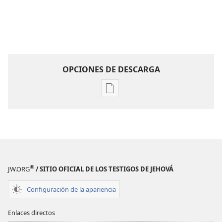
OPCIONES DE DESCARGA
Opciones
de
descarga
de
publicaciones
Hazte
amigo
®
JW.ORG
/ SITIO OFICIAL DE LOS TESTIGOS DE JEHOVÁ
de
Jehová
Configuración de la apariencia
|
Actividades
Enlaces directos