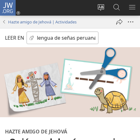
JW.ORG
Iniciar
sesión
Idioma
Búsqueda
MO
(abre
escoger
en
ME
Hazte amigo de Jehová | Actividades
una
del sitio
jw.org
nueva
LEER EN
ventana)
HAZTE AMIGO DE JEHOVÁ