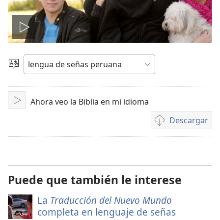
Reproducir
video
Idioma
escoger
Ahora veo la Biblia en mi idioma
Reproducir
Descargar
Opciones
de
descarga
de
video
Puede que también le interese
La
Traducción del Nuevo Mundo
completa en lenguaje de señas