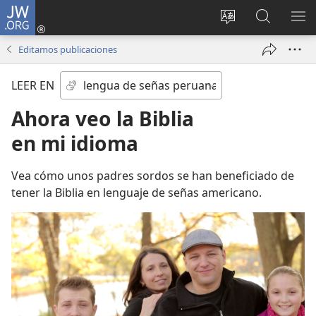
JW.ORG
Iniciar
sesión
Idioma
Búsqueda
MO
(abre
escoger
en
ME
Editamos publicaciones
una
del sitio
jw.org
nueva
LEER EN
ventana)
Ahora veo la Biblia
en mi idioma
Vea cómo unos padres sordos se han beneficiado de
tener la Biblia en lenguaje de señas americano.