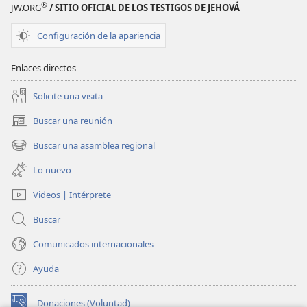
®
JW.ORG
/ SITIO OFICIAL DE LOS TESTIGOS DE JEHOVÁ
Configuración de la apariencia
Enlaces directos
Solicite una visita
Buscar una reunión
(abre
una
Buscar una asamblea regional
(abre
nueva
una
ventana)
Lo nuevo
nueva
ventana)
Videos | Intérprete
Buscar
Comunicados internacionales
Ayuda
Donaciones (Voluntad)