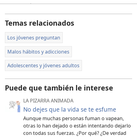
En este artículo, veremos lo siguiente:
Lo que debes saber
Temas relacionados
Lo que puedes hacer
Los jóvenes preguntan
¿Y la marihuana?
Malos hábitos y adicciones
Lo que opinan otros jóvenes
Adolescentes y jóvenes adultos
Lo que debes saber
Fumar te puede matar.
La sustancia principal del
Puede que también le interese
tabaco es la nicotina, que es tóxica y muy adictiva.
Citando de la Organización Mundial de la Salud, el
LA PIZARRA ANIMADA
Ministerio de Sanidad de España dice: “El tabaco es
No dejes que la vida se te esfume
la primera causa evitable de enfermedad, invalidez
Aunque muchas personas fuman o vapean,
y muerte prematura en el mundo”.
otras lo han dejado o están intentando dejarlo
“Trabajo como técnica de ecografía, y en las
con todas sus fuerzas. ¿Por qué? ¿De verdad