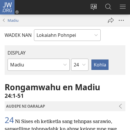
JW.ORG
Log
In
Wekidala
Rapahki
KA
(opens
lokaia
JW.ORG
ME
Madiu
new
ong
window)
site
WADEK NAN
DISPLAY
Chapter
Bible
Book
Rongamwahu en Madiu
24:1-51
AUDEPE NI OARALAP
24
Ni Sises eh ketiketla sang tehnpas sarawio,
sapwellime tohnpadahk ko ahpw keiong mpe pwe