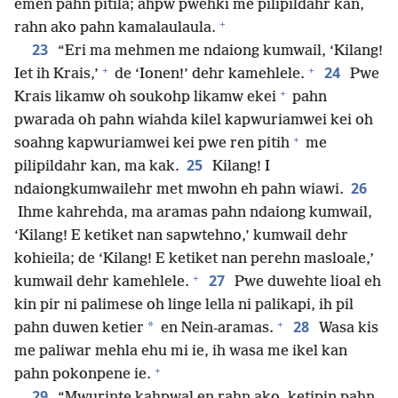
emen pahn pitila; ahpw pwehki me pilipildahr kan,
+
rahn ako pahn kamalaulaula.
23
“Eri ma mehmen me ndaiong kumwail, ‘Kilang!
+
+
24
Iet ih Krais,’
de ‘Ionen!’ dehr kamehlele.
Pwe
+
Krais likamw oh soukohp likamw ekei
pahn
pwarada oh pahn wiahda kilel kapwuriamwei kei oh
+
soahng kapwuriamwei kei pwe ren pitih
me
25
pilipildahr kan, ma kak.
Kilang! I
26
ndaiongkumwailehr met mwohn eh pahn wiawi.
Ihme kahrehda, ma aramas pahn ndaiong kumwail,
‘Kilang! E ketiket nan sapwtehno,’ kumwail dehr
kohieila; de ‘Kilang! E ketiket nan perehn masloale,’
+
27
kumwail dehr kamehlele.
Pwe duwehte lioal eh
kin pir ni palimese oh linge lella ni palikapi, ih pil
+
28
*
pahn duwen ketier
en Nein-aramas.
Wasa kis
me paliwar mehla ehu mi ie, ih wasa me ikel kan
+
pahn pokonpene ie.
29
“Mwurinte kahpwal en rahn ako, ketipin pahn