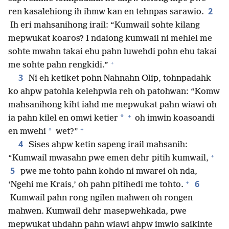
2
ren kasalehiong ih ihmw kan en tehnpas sarawio.
Ih eri mahsanihong irail: “Kumwail sohte kilang
mepwukat koaros? I ndaiong kumwail ni mehlel me
sohte mwahn takai ehu pahn luwehdi pohn ehu takai
+
me sohte pahn rengkidi.”
3
Ni eh ketiket pohn Nahnahn Olip, tohnpadahk
ko ahpw patohla kelehpwla reh oh patohwan: “Komw
mahsanihong kiht iahd me mepwukat pahn wiawi oh
+
*
ia pahn kilel en omwi ketier
oh imwin koasoandi
+
*
en mwehi
wet?”
4
Sises ahpw ketin sapeng irail mahsanih:
+
“Kumwail mwasahn pwe emen dehr pitih kumwail,
5
pwe me tohto pahn kohdo ni mwarei oh nda,
+
6
‘Ngehi me Krais,’ oh pahn pitihedi me tohto.
Kumwail pahn rong ngilen mahwen oh rongen
mahwen. Kumwail dehr masepwehkada, pwe
mepwukat uhdahn pahn wiawi ahpw imwio saikinte