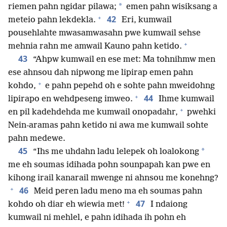
*
riemen pahn ngidar pilawa;
emen pahn wisiksang a
+
42
meteio pahn lekdekla.
Eri, kumwail
pousehlahte mwasamwasahn pwe kumwail sehse
+
mehnia rahn me amwail Kauno pahn ketido.
43
“Ahpw kumwail en ese met: Ma tohnihmw men
ese ahnsou dah nipwong me lipirap emen pahn
+
kohdo,
e pahn pepehd oh e sohte pahn mweidohng
+
44
lipirapo en wehdpeseng imweo.
Ihme kumwail
+
en pil kadehdehda me kumwail onopadahr,
pwehki
Nein-aramas pahn ketido ni awa me kumwail sohte
pahn medewe.
45
*
“Ihs me uhdahn ladu lelepek oh loalokong
me eh soumas idihada pohn sounpapah kan pwe en
kihong irail kanarail mwenge ni ahnsou me konehng?
+
46
Meid peren ladu meno ma eh soumas pahn
+
47
kohdo oh diar eh wiewia met!
I ndaiong
kumwail ni mehlel, e pahn idihada ih pohn eh