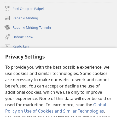
Peki Onop en Paipel
Rapahki Mihting
(opens
new
Rapahki Mihting Tohrohr
(opens
window)
new
Dahme Kapw
window)
Kasdo kan
Privacy Settings
Rapahki
To provide you with the best possible experience, we
Donations
(opens
use cookies and similar technologies. Some cookies
new
are necessary to make our website work and cannot
window)
Watchtower ONLINE LIBRARY™
be refused. You can accept or decline the use of
(opens
new
additional cookies, which we use only to improve
®
JW Hub
window)
(opens
your experience. None of this data will ever be sold or
new
used for marketing. To learn more, read the
Global
window)
Policy on Use of Cookies and Similar Technologies
.