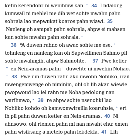
+
34
ketin kerendohr ni wenihmw kan.
I ndaiong
kumwail ni mehlel me dih wet sohte mwahn pahn
35
sohrala lao mepwukat koaros pahn wiawi.
Nanleng oh sampah pahn sohrala, ahpw ei mahsen
+
kan sohte mwahn pahn sohrala.
+
36
“A duwen rahno oh awao sohte me ese,
tohnleng en nanleng kan oh Sapwellimen Sahmo pil
+
37
sohte mwahngih, ahpw Sahmohte.
Pwe ketier
+
*
en Nein-aramas pahn
duwehte ni mwehin Nohao.
+
38
Pwe nin duwen rahn ako mwohn Nohliko, irail
mwengemwenge oh niminim, ohl oh lih akan wiewie
pwopwoud lao lel rahn me Noha pedolong nan
+
39
warihmwo,
re ahpw sohte nsenohki lao
+
Nohliko kohdo oh kamwomwirailla koaruhsie,
eri
40
ih pil pahn duwen ketier en Nein-aramas.
Ni
ahnsowo, ohl riemen pahn mi nan mwaht ehu; emen
41
pahn wisiksang a meteio pahn lekdekla.
Lih