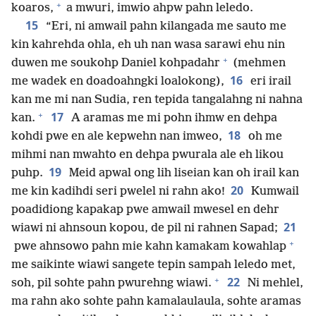
+
koaros,
a mwuri, imwio ahpw pahn leledo.
15
“Eri, ni amwail pahn kilangada me sauto me
kin kahrehda ohla, eh uh nan wasa sarawi ehu nin
+
duwen me soukohp Daniel kohpadahr
(mehmen
16
me wadek en doadoahngki loalokong),
eri irail
kan me mi nan Sudia, ren tepida tangalahng ni nahna
+
17
kan.
A aramas me mi pohn ihmw en dehpa
18
kohdi pwe en ale kepwehn nan imweo,
oh me
mihmi nan mwahto en dehpa pwurala ale eh likou
19
puhp.
Meid apwal ong lih liseian kan oh irail kan
20
me kin kadihdi seri pwelel ni rahn ako!
Kumwail
poadidiong kapakap pwe amwail mwesel en dehr
21
wiawi ni ahnsoun kopou, de pil ni rahnen Sapad;
+
pwe ahnsowo pahn mie kahn kamakam kowahlap
me saikinte wiawi sangete tepin sampah leledo met,
+
22
soh, pil sohte pahn pwurehng wiawi.
Ni mehlel,
ma rahn ako sohte pahn kamalaulaula, sohte aramas