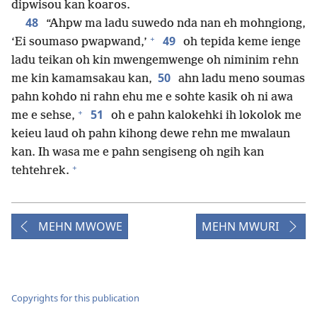
dipwisou kan koaros.
48
“Ahpw ma ladu suwedo nda nan eh mohngiong,
+
49
‘Ei soumaso pwapwand,’
oh tepida keme ienge
ladu teikan oh kin mwengemwenge oh niminim rehn
50
me kin kamamsakau kan,
ahn ladu meno soumas
pahn kohdo ni rahn ehu me e sohte kasik oh ni awa
+
51
me e sehse,
oh e pahn kalokehki ih lokolok me
keieu laud oh pahn kihong dewe rehn me mwalaun
kan. Ih wasa me e pahn sengiseng oh ngih kan
+
tehtehrek.
MEHN MWOWE
MEHN MWURI
Copyrights for this publication