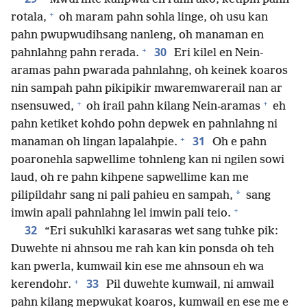
+
rotala,
oh maram pahn sohla linge, oh usu kan
pahn pwupwudihsang nanleng, oh manaman en
+
30
pahnlahng pahn rerada.
Eri kilel en Nein-
aramas pahn pwarada pahnlahng, oh keinek koaros
nin sampah pahn pikipikir mwaremwarerail nan ar
+
+
nsensuwed,
oh irail pahn kilang Nein-aramas
eh
pahn ketiket kohdo pohn depwek en pahnlahng ni
+
31
manaman oh lingan lapalahpie.
Oh e pahn
poaronehla sapwellime tohnleng kan ni ngilen sowi
laud, oh re pahn kihpene sapwellime kan me
*
pilipildahr sang ni pali pahieu en sampah,
sang
+
imwin apali pahnlahng lel imwin pali teio.
32
“Eri sukuhlki karasaras wet sang tuhke pik:
Duwehte ni ahnsou me rah kan kin ponsda oh teh
kan pwerla, kumwail kin ese me ahnsoun eh wa
+
33
kerendohr.
Pil duwehte kumwail, ni amwail
pahn kilang mepwukat koaros, kumwail en ese me e