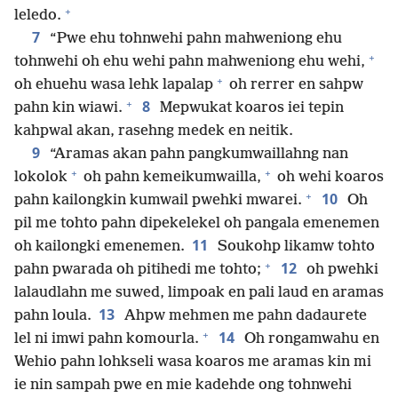
+
leledo.
7
“Pwe ehu tohnwehi pahn mahweniong ehu
+
tohnwehi oh ehu wehi pahn mahweniong ehu wehi,
+
oh ehuehu wasa lehk lapalap
oh rerrer en sahpw
+
8
pahn kin wiawi.
Mepwukat koaros iei tepin
kahpwal akan, rasehng medek en neitik.
9
“Aramas akan pahn pangkumwaillahng nan
+
+
lokolok
oh pahn kemeikumwailla,
oh wehi koaros
+
10
pahn kailongkin kumwail pwehki mwarei.
Oh
pil me tohto pahn dipekelekel oh pangala emenemen
11
oh kailongki emenemen.
Soukohp likamw tohto
+
12
pahn pwarada oh pitihedi me tohto;
oh pwehki
lalaudlahn me suwed, limpoak en pali laud en aramas
13
pahn loula.
Ahpw mehmen me pahn dadaurete
+
14
lel ni imwi pahn komourla.
Oh rongamwahu en
Wehio pahn lohkseli wasa koaros me aramas kin mi
ie nin sampah pwe en mie kadehde ong tohnwehi