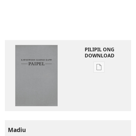
PILIPIL ONG
DOWNLOAD
Digital
publications
download
options
Kawehwehn
Sampah
Kapw
Paipel
Madiu