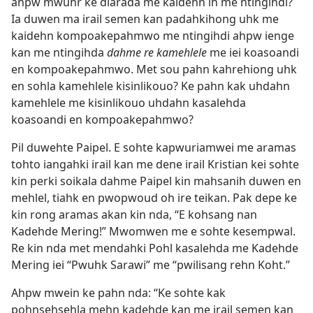
ahpw mwuhr ke diarada me kaidehn ih me ntingihdi?
Ia duwen ma irail semen kan padahkihong uhk me
kaidehn kompoakepahmwo me ntingihdi ahpw ienge
kan me ntingihda
dahme re kamehlele
me iei koasoandi
en kompoakepahmwo. Met sou pahn kahrehiong uhk
en sohla kamehlele kisinlikouo? Ke pahn kak uhdahn
kamehlele me kisinlikouo uhdahn kasalehda
koasoandi en kompoakepahmwo?
Pil duwehte Paipel. E sohte kapwuriamwei me aramas
tohto iangahki irail kan me dene irail Kristian kei sohte
kin perki soikala dahme Paipel kin mahsanih duwen en
mehlel, tiahk en pwopwoud oh ire teikan. Pak depe ke
kin rong aramas akan kin nda, “E kohsang nan
Kadehde Mering!” Mwomwen me e sohte kesempwal.
Re kin nda met mendahki Pohl kasalehda me Kadehde
Mering iei “Pwuhk Sarawi” me “pwilisang rehn Koht.”
Ahpw mwein ke pahn nda: “Ke sohte kak
pohnsehsehla mehn kadehde kan me irail semen kan