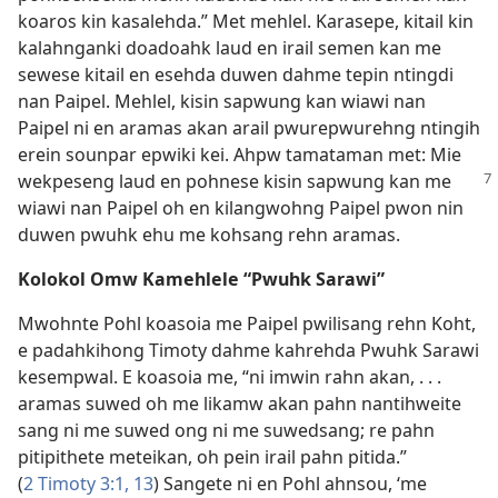
koaros kin kasalehda.” Met mehlel. Karasepe, kitail kin
kalahnganki doadoahk laud en irail semen kan me
sewese kitail en esehda duwen dahme tepin ntingdi
nan Paipel. Mehlel, kisin sapwung kan wiawi nan
Paipel ni en aramas akan arail pwurepwurehng ntingih
erein sounpar epwiki kei. Ahpw tamataman met: Mie
wekpeseng
laud en pohnese kisin sapwung kan me
wiawi nan Paipel oh en kilangwohng Paipel pwon nin
duwen pwuhk ehu me kohsang rehn aramas.
Kolokol Omw Kamehlele “Pwuhk Sarawi”
Mwohnte Pohl koasoia me Paipel pwilisang rehn Koht,
e padahkihong Timoty dahme kahrehda Pwuhk Sarawi
kesempwal. E koasoia me, “ni imwin rahn akan, . . .
aramas suwed oh me likamw akan pahn nantihweite
sang ni me suwed ong ni me suwedsang; re pahn
pitipithete meteikan, oh pein irail pahn pitida.”
(
2 Timoty 3:1,
13
) Sangete ni en Pohl ahnsou, ‘me