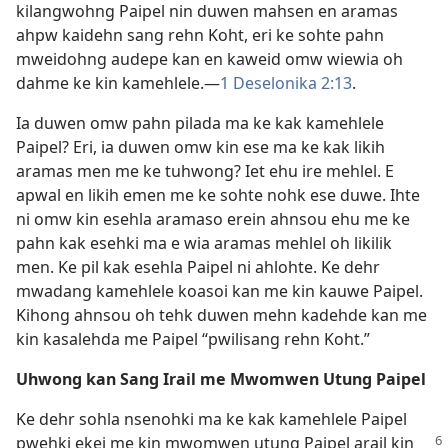
kilangwohng Paipel nin duwen mahsen en aramas
ahpw kaidehn sang rehn Koht, eri ke sohte pahn
mweidohng audepe kan en kaweid omw wiewia oh
dahme ke kin kamehlele.—
1 Deselonika 2:13
.
Ia duwen omw pahn pilada ma ke kak kamehlele
Paipel? Eri, ia duwen omw kin ese ma ke kak likih
aramas men me ke tuhwong? Iet ehu ire mehlel. E
apwal en likih emen me ke sohte nohk ese duwe. Ihte
ni omw kin esehla aramaso erein ahnsou ehu me ke
pahn kak esehki ma e wia aramas mehlel oh likilik
men. Ke pil kak esehla Paipel ni ahlohte. Ke dehr
mwadang kamehlele koasoi kan me kin kauwe Paipel.
Kihong ahnsou oh tehk duwen mehn kadehde kan me
kin kasalehda me Paipel “pwilisang rehn Koht.”
Uhwong kan Sang Irail me Mwomwen Utung Paipel
Ke dehr sohla nsenohki ma ke kak kamehlele Paipel
pwehki ekei me kin mwomwen
utung Paipel arail kin