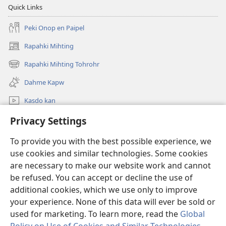
Quick Links
Peki Onop en Paipel
Rapahki Mihting
(opens
new
Rapahki Mihting Tohrohr
(opens
window)
new
Dahme Kapw
window)
Kasdo kan
Rapahki
Privacy Settings
To provide you with the best possible experience, we
Donations
(opens
use cookies and similar technologies. Some cookies
new
are necessary to make our website work and cannot
window)
Watchtower ONLINE LIBRARY™
(opens
be refused. You can accept or decline the use of
new
additional cookies, which we use only to improve
®
JW Hub
window)
(opens
your experience. None of this data will ever be sold or
new
used for marketing. To learn more, read the
Global
window)