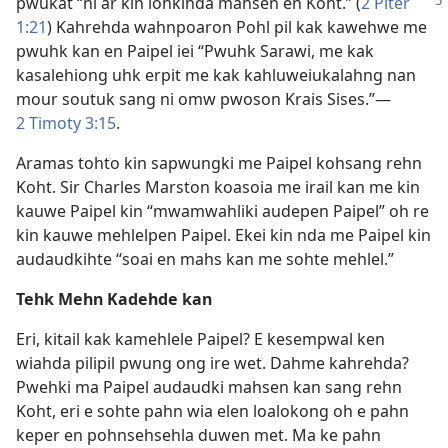
pwukat
“ni ar kin lohkihda mahsen en Koht.” (
2 Piter
1:21
) Kahrehda wahnpoaron Pohl pil kak kawehwe me
pwuhk kan en Paipel iei “Pwuhk Sarawi, me kak
kasalehiong uhk erpit me kak kahluweiukalahng nan
mour soutuk sang ni omw pwoson Krais Sises.”—
2 Timoty 3:15
.
Aramas tohto kin sapwungki me Paipel kohsang rehn
Koht. Sir Charles Marston koasoia me irail kan me kin
kauwe Paipel kin “mwamwahliki audepen Paipel” oh re
kin kauwe mehlelpen Paipel. Ekei kin nda me Paipel kin
audaudkihte “soai en mahs kan me sohte mehlel.”
Tehk Mehn Kadehde kan
Eri, kitail kak kamehlele Paipel? E kesempwal ken
wiahda pilipil pwung ong ire wet. Dahme kahrehda?
Pwehki ma Paipel audaudki mahsen kan sang rehn
Koht, eri e sohte pahn wia elen loalokong oh e pahn
keper en pohnsehsehla duwen met. Ma ke pahn