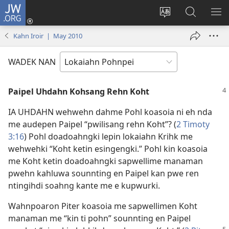
JW.ORG
Log
In
Wekidala
Rapahki
KA
(opens
lokaia
JW.ORG
ME
Kahn Iroir | May 2010
new
ong
window)
site
WADEK NAN
Paipel Uhdahn Kohsang Rehn Koht
IA UHDAHN wehwehn dahme Pohl koasoia ni eh nda
me audepen Paipel “pwilisang rehn Koht”? (
2 Timoty
3:16
) Pohl doadoahngki lepin lokaiahn Krihk me
wehwehki “Koht ketin esingengki.” Pohl kin koasoia
me Koht ketin doadoahngki sapwellime manaman
pwehn kahluwa sounnting en Paipel kan pwe ren
ntingihdi soahng kante me e kupwurki.
Wahnpoaron Piter koasoia me sapwellimen Koht
manaman me “kin ti pohn” sounnting en Paipel