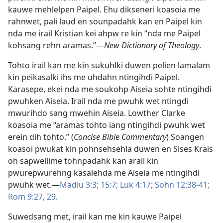
kauwe mehlelpen Paipel. Ehu dikseneri koasoia me
rahnwet, pali laud en sounpadahk kan en Paipel kin
nda me irail Kristian kei ahpw re kin “nda me Paipel
kohsang rehn aramas.”—
New Dictionary of Theology
.
Tohto irail kan me kin sukuhlki duwen pelien lamalam
kin peikasalki ihs me uhdahn ntingihdi Paipel.
Karasepe, ekei nda me soukohp Aiseia sohte ntingihdi
pwuhken Aiseia. Irail nda me pwuhk wet ntingdi
mwurihdo sang mwehin Aiseia. Lowther Clarke
koasoia me “aramas tohto iang ntingihdi pwuhk wet
erein dih tohto.” (
Concise Bible Commentary
) Soangen
koasoi pwukat kin pohnsehsehla duwen en Sises Krais
oh sapwellime tohnpadahk kan arail kin
pwurepwurehng kasalehda me Aiseia me ntingihdi
pwuhk wet.—
Madiu 3:3;
15:7;
Luk 4:17;
Sohn 12:38-41;
Rom 9:27,
29
.
Suwedsang met, irail kan me kin kauwe Paipel