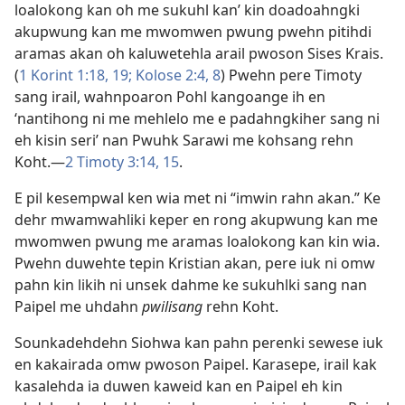
loalokong kan oh me sukuhl kan’ kin doadoahngki
akupwung kan me mwomwen pwung pwehn pitihdi
aramas akan oh kaluwetehla arail pwoson Sises Krais.
(
1 Korint 1:18, 19;
Kolose 2:4,
8
) Pwehn pere Timoty
sang irail, wahnpoaron Pohl kangoange ih en
‘nantihong ni me mehlelo me e padahngkiher sang ni
eh kisin seri’ nan Pwuhk Sarawi me kohsang rehn
Koht.​—
2 Timoty 3:14, 15
.
E pil kesempwal ken wia met ni “imwin rahn akan.” Ke
dehr mwamwahliki keper en rong akupwung kan me
mwomwen pwung me aramas loalokong kan kin wia.
Pwehn duwehte tepin Kristian akan, pere iuk ni omw
pahn kin likih ni unsek dahme ke sukuhlki sang nan
Paipel me uhdahn
pwilisang
rehn Koht.
Sounkadehdehn Siohwa kan pahn perenki sewese iuk
en kakairada omw pwoson Paipel. Karasepe, irail kak
kasalehda ia duwen kaweid kan en Paipel eh kin