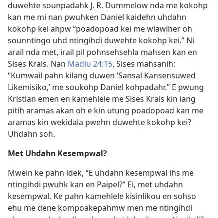
duwehte sounpadahk J. R. Dummelow nda me kokohp
kan me mi nan pwuhken Daniel kaidehn uhdahn
kokohp kei ahpw “poadopoad kei me wiawiher oh
sounntingo uhd ntingihdi duwehte kokohp kei.” Ni
arail nda met, irail pil pohnsehsehla mahsen kan en
Sises Krais. Nan
Madiu 24:15
, Sises mahsanih:
“Kumwail pahn kilang duwen ‘Sansal Kansensuwed
Likemisiko,’ me soukohp Daniel kohpadahr.” E pwung
Kristian emen en kamehlele me Sises Krais kin iang
pitih aramas akan oh e kin utung poadopoad kan me
aramas kin wekidala pwehn duwehte kokohp kei?
Uhdahn soh.
Met Uhdahn Kesempwal?
Mwein ke pahn idek, “E uhdahn kesempwal ihs me
ntingihdi pwuhk kan en Paipel?” Ei, met uhdahn
kesempwal. Ke pahn kamehlele kisinlikou en sohso
ehu me dene kompoakepahmw men me ntingihdi