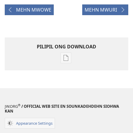
MEHN MWOWE
MEHN MWURI
PILIPIL ONG DOWNLOAD
Digital
publications
download
options
KAHN
IROIR
May 2010
®
JW.ORG
/ OFFICIAL WEB SITE EN SOUNKADEHDEHN SIOHWA
KAN
Appearance Settings