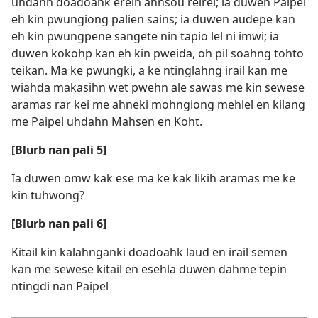
uhdahn doadoahk erein ahnsou reirei; ia duwen Paipel
eh kin pwungiong palien sains; ia duwen audepe kan
eh kin pwungpene sangete nin tapio lel ni imwi; ia
duwen kokohp kan eh kin pweida, oh pil soahng tohto
teikan. Ma ke pwungki, a ke ntinglahng irail kan me
wiahda makasihn wet pwehn ale sawas me kin sewese
aramas rar kei me ahneki mohngiong mehlel en kilang
me Paipel uhdahn Mahsen en Koht.
[Blurb nan pali 5]
Ia duwen omw kak ese ma ke kak likih aramas me ke
kin tuhwong?
[Blurb nan pali 6]
Kitail kin kalahnganki doadoahk laud en irail semen
kan me sewese kitail en esehla duwen dahme tepin
ntingdi nan Paipel