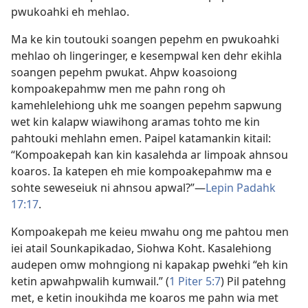
pwukoahki eh mehlao.
Ma ke kin toutouki soangen pepehm en pwukoahki
mehlao oh lingeringer, e kesempwal ken dehr ekihla
soangen pepehm pwukat. Ahpw koasoiong
kompoakepahmw men me pahn rong oh
kamehlelehiong uhk me soangen pepehm sapwung
wet kin kalapw wiawihong aramas tohto me kin
pahtouki mehlahn emen. Paipel katamankin kitail:
“Kompoakepah kan kin kasalehda ar limpoak ahnsou
koaros. Ia katepen eh mie kompoakepahmw ma e
sohte seweseiuk ni ahnsou apwal?”​—
Lepin Padahk
17:17
.
Kompoakepah me keieu mwahu ong me pahtou men
iei atail Sounkapikadao, Siohwa Koht. Kasalehiong
audepen omw mohngiong ni kapakap pwehki “eh kin
ketin apwahpwalih kumwail.” (
1 Piter 5:7
) Pil patehng
met, e ketin inoukihda me koaros me pahn wia met