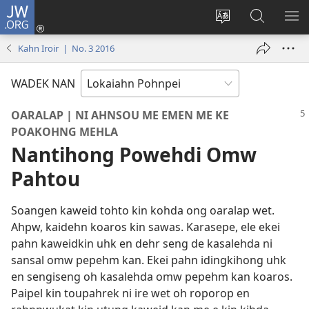
JW.ORG
Log
In
Wekidala
Rapahki
KA
(opens
lokaia
JW.ORG
ME
Kahn Iroir | No. 3 2016
new
ong
window)
site
WADEK NAN
OARALAP | NI AHNSOU ME EMEN ME KE
POAKOHNG MEHLA
Nantihong Powehdi Omw
Pahtou
Soangen kaweid tohto kin kohda ong oaralap wet.
Ahpw, kaidehn koaros kin sawas. Karasepe, ele ekei
pahn kaweidkin uhk en dehr seng de kasalehda ni
sansal omw pepehm kan. Ekei pahn idingkihong uhk
en sengiseng oh kasalehda omw pepehm kan koaros.
Paipel kin toupahrek ni ire wet oh roporop en