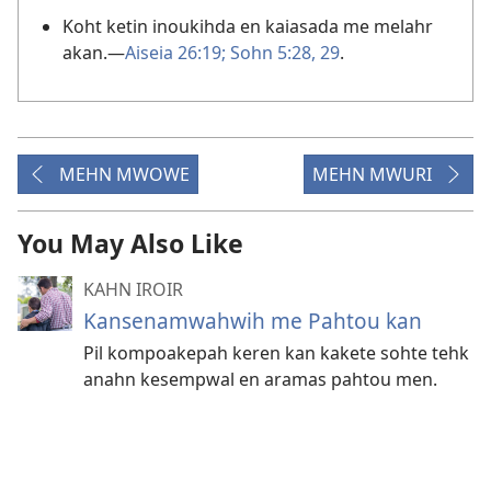
Koht ketin inoukihda en kaiasada me melahr
akan.​—
Aiseia 26:19;
Sohn 5:28, 29
.
MEHN MWOWE
MEHN MWURI
You May Also Like
KAHN IROIR
Kansenamwahwih me Pahtou kan
Pil kompoakepah keren kan kakete sohte tehk
anahn kesempwal en aramas pahtou men.