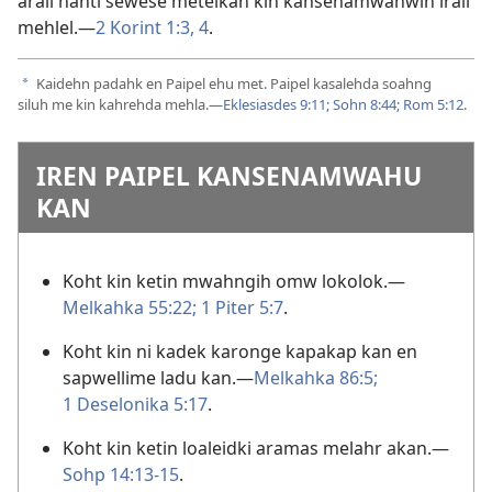
arail nanti sewese meteikan kin kansenamwahwih irail
mehlel.​—
2 Korint 1:3, 4
.
Kaidehn padahk en Paipel ehu met. Paipel kasalehda soahng
a
siluh me kin kahrehda mehla.​—
Eklesiasdes 9:11;
Sohn 8:44;
Rom 5:12
.
IREN PAIPEL KANSENAMWAHU
KAN
Koht kin ketin mwahngih omw lokolok.​—
Melkahka 55:22;
1 Piter 5:7
.
Koht kin ni kadek karonge kapakap kan en
sapwellime ladu kan.​—
Melkahka 86:5;
1 Deselonika 5:17
.
Koht kin ketin loaleidki aramas melahr akan.​—
Sohp 14:13-15
.