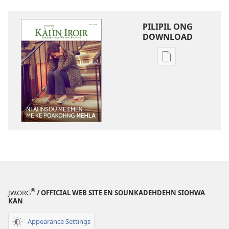
PILIPIL ONG
DOWNLOAD
Digital
publications
download
options
KAHN
IROIR
Ni
Ahnsou
me
Emen
me
®
JW.ORG
/ OFFICIAL WEB SITE EN SOUNKADEHDEHN SIOHWA
Ke
KAN
Poakohng
Mehla
Appearance Settings