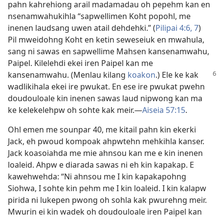
pahn kahrehiong arail madamadau oh pepehm kan en
nsenamwahukihla “sapwellimen Koht popohl, me
inenen laudsang uwen atail dehdehki.” (
Pilipai 4:6, 7
)
Pil mweidohng Koht en ketin seweseiuk en mwahula,
sang ni sawas en sapwellime Mahsen kansenamwahu,
Paipel. Kilelehdi ekei iren Paipel kan me
kansenamwahu.
(Menlau kilang
koakon
.) Ele ke kak
wadlikihala ekei ire pwukat. En ese ire pwukat pwehn
doudouloale kin inenen sawas laud nipwong kan ma
ke kelekelehpw oh sohte kak meir.​—
Aiseia 57:15
.
Ohl emen me sounpar 40, me kitail pahn kin ekerki
Jack, eh pwoud kompoak ahpwtehn mehkihla kanser.
Jack koasoiahda me mie ahnsou kan me e kin inenen
loaleid. Ahpw e diarada sawas ni eh kin kapakap. E
kawehwehda: “Ni ahnsou me I kin kapakapohng
Siohwa, I sohte kin pehm me I kin loaleid. I kin kalapw
pirida ni lukepen pwong oh sohla kak pwurehng meir.
Mwurin ei kin wadek oh doudouloale iren Paipel kan