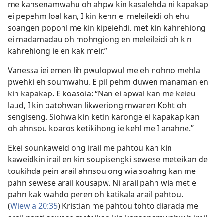
me kansenamwahu oh ahpw kin kasalehda ni kapakap
ei pepehm loal kan, I kin kehn ei meleileidi oh ehu
soangen popohl me kin kipeiehdi, met kin kahrehiong
ei madamadau oh mohngiong en meleileidi oh kin
kahrehiong ie en kak meir.”
Vanessa iei emen lih pwulopwul me eh nohno mehla
pwehki eh soumwahu. E pil pehm duwen manaman en
kin kapakap. E koasoia: “Nan ei apwal kan me keieu
laud, I kin patohwan likweriong mwaren Koht oh
sengiseng. Siohwa kin ketin karonge ei kapakap kan
oh ahnsou koaros ketikihong ie kehl me I anahne.”
Ekei sounkaweid ong irail me pahtou kan kin
kaweidkin irail en kin soupisengki sewese meteikan de
toukihda pein arail ahnsou ong wia soahng kan me
pahn sewese arail kousapw. Ni arail pahn wia met e
pahn kak wahdo peren oh katikala arail pahtou.
(
Wiewia 20:35
) Kristian me pahtou tohto diarada me