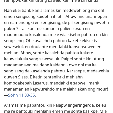
rahnpwukat kin utung kaweid kan me e kin kihda.
Nan ekei tiahk kan aramas kin medewehiong ma ohl
emen sengiseng kaidehn ih ohl. Ahpw mie anahnepen
en namenengki en sengiseng, de pil sengiseng mwohn
pokon? Irail kan me samanih palien roson en
madamadau kasalehda me e wia kisehn pahtou en kin
sengiseng. Oh kasalehda pahtou kakete ekisekis
seweseiuk en doulahte mendahki kansensuwed en
mehlao. Ahpw, sohte kasalehda pahtou kakete
kauweiukala sang seweseiuk. Paipel sohte kin utung
madamadawo me dene kaidehn kowe ohl ma ke
sengiseng de kasalehda pahtou. Karasepe, medewehla
duwen Sises. E ketin tentenihrki mehlahn
kompoakepah Lasarus, mendahki e sapwellimanki
manaman en kapwurehdo me melahr akan ong mour!​
—
Sohn 11:33-35
.
Aramas me papahtou kin kalapw lingeringerda, keieu
ma re pahtouki mehlahn emen me sohte kasikpe. Mie