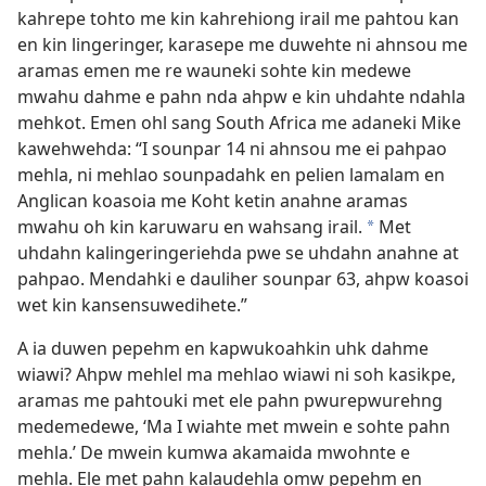
kahrepe tohto me kin kahrehiong irail me pahtou kan
en kin lingeringer, karasepe me duwehte ni ahnsou me
aramas emen me re wauneki sohte kin medewe
mwahu dahme e pahn nda ahpw e kin uhdahte ndahla
mehkot. Emen ohl sang South Africa me adaneki Mike
kawehwehda: “I sounpar 14 ni ahnsou me ei pahpao
mehla, ni mehlao sounpadahk en pelien lamalam en
Anglican koasoia me Koht ketin anahne aramas
mwahu oh kin karuwaru en wahsang irail.
Met
a
uhdahn kalingeringeriehda pwe se uhdahn anahne at
pahpao. Mendahki e dauliher sounpar 63, ahpw koasoi
wet kin kansensuwedihete.”
A ia duwen pepehm en kapwukoahkin uhk dahme
wiawi? Ahpw mehlel ma mehlao wiawi ni soh kasikpe,
aramas me pahtouki met ele pahn pwurepwurehng
medemedewe, ‘Ma I wiahte met mwein e sohte pahn
mehla.’ De mwein kumwa akamaida mwohnte e
mehla. Ele met pahn kalaudehla omw pepehm en