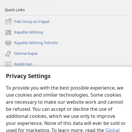
Quick Links
Peki Onop en Paipel
Rapahki Mihting
(opens
new
Rapahki Mihting Tohrohr
(opens
window)
new
Dahme Kapw
window)
Kasdo kan
Privacy Settings
Rapahki
To provide you with the best possible experience, we
Donations
(opens
use cookies and similar technologies. Some cookies
new
are necessary to make our website work and cannot
window)
Watchtower ONLINE LIBRARY™
be refused. You can accept or decline the use of
(opens
new
additional cookies, which we use only to improve
®
JW Hub
window)
(opens
your experience. None of this data will ever be sold or
new
used for marketing. To learn more, read the
Global