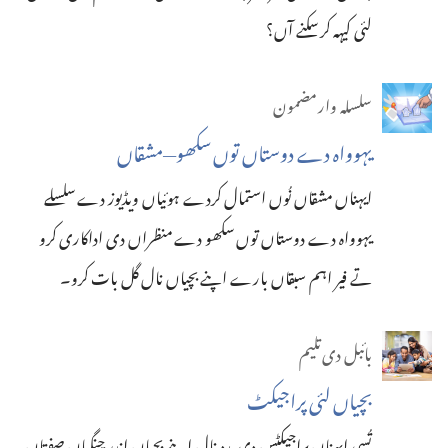
لئی کیہہ کر سکنے آں؟‏
سلسلہ وار مضمون
یہوواہ دے دوستاں توں سکھو—‏مشقاں
ایہناں مشقاں نُوں استمال کردے ہوئیاں ویڈیوز دے سلسلے
یہوواہ دے دوستاں توں سکھو دے منظراں دی اداکاری کرو
تے فیر اہم سبقاں بارے اپنے بچیاں نال گل بات کرو۔‏
بائبل دی تلیم
بچیاں لئی پراجیکٹ
تُسی ایہناں پراجیکٹس دی مدد نال اپنے بچیاں اندر چنگیاں صفتاں