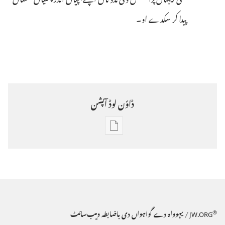
پیدا کر سکدے او۔‏
ڈاؤن لوڈ آپشن
کتاباں
تے
رسالے
ڈاؤن
®
JW.ORG
/ یہوواہ دے گواہواں دی باضابطہ ویب‌سائٹ
لوڈ