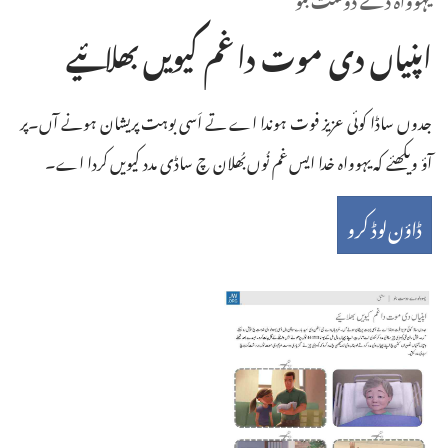
اپنیاں دی موت دا غم کیویں بھلائیے
جدوں ساڈا کوئی عزیز فوت ہوندا اے تے اَسی بوہت پریشان ہونے آں۔پر
آؤ ویکھئے کہ یہوواہ خدا ایس غم نُوں بُھلان چ ساڈی مدد کیویں کردا اے۔
ڈاؤن‌لوڈ کرو