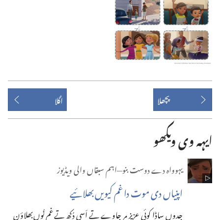
پچھلا
اگلا
ایہہ وی ویکھو
یہوواہ دے دوست بنو—‏اہم سبقاں والی ویڈیوز
اپنیاں دی موت دا غم کیویں بھلائیے
جدوں ساڈا کوئی عزیز مر جاوے تے اَسی دُکھ تے غم نُوں بھلاؤن