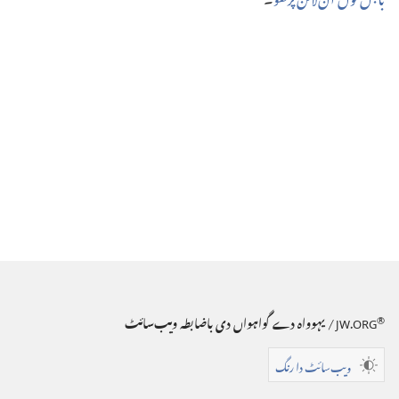
®
JW.ORG
/ یہوواہ دے گواہواں دی باضابطہ ویب‌سائٹ
ویب‌سائٹ دا رنگ