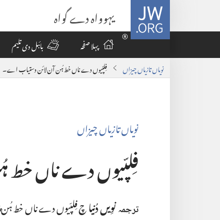
JW.ORG
یہوواہ دے گواہ
پہلا صفحہ
بائبل دی تلیم
نویاں تازیاں چیزاں
فِلپّیوں دے ناں خط ہُن آن‌لائن دستیاب اے۔‏
نویاں تازیاں چیزاں
فِلپّیوں دے ناں خط ہ
نوِیں دُنیا
چ فِلپّیوں دے ناں خط ہُن پن
ترجمہ