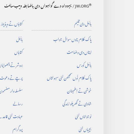
®
JW.ORG
/ یہوواہ دے گواہواں دی باضابطہ ویب‌سائٹ
بائبل دی تلیم
کتاباں تے ویڈیوز
پاک کلام چوں سوال جواب
بائبل
ایتاں دی وضاحت
کتاباں
بائبل کورس
بروشر تے چھوٹیاں
پاک کلام نُوں سمجھن لئی سہولتاں
پرچے تے دعوت‌
خوشی تے اِطمینان
سلسلہ وار مضمون
شادی تے گھریلو زندگی
رسالے
نوجواناں لئی
عبادت لئی قاعد
بچیاں لئی
پروگرام