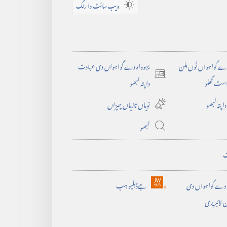
ویب‌سائٹ دا رنگ
دے گواہواں نُوں مِلن
یہوواہ دے گواہواں دی عبادت
(opens
است گھلو
دا پتہ لبھو
new
 پتہ لبھو
نویاں تازیاں چیزاں
window)
لبھو
ت
 دے گواہواں دی
جےڈبلیو ہب
(opens
 لائبریری
new
window)