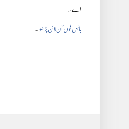
اے۔‏
بائبل نُوں آن‌لائن پڑھو
‏۔‏