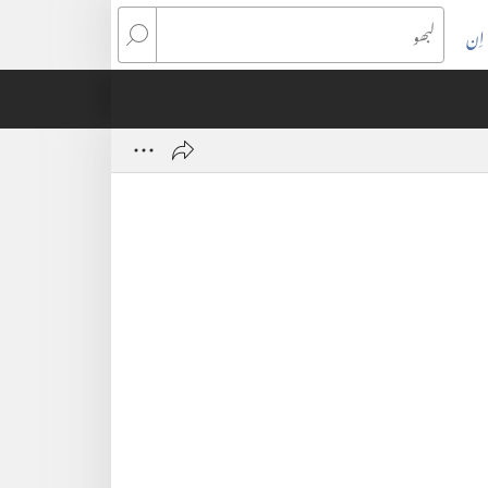
اِن
(ope
لبھو
n
wind