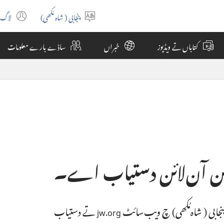
پنجابی (شاہ مُکھی)
لاگ 
ns
Select
ew
language
کتاباں تے ویڈیوز
خبراں
ساڈے بارے معلومات
ow)
ُن آن‌لائن دستیاب اے۔‏
جابی (‏شاہ‌مُکھی)‏ چ ویب‌سائٹ
تے دستیاب
jw.org