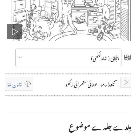
ویڈیو
چلاؤ
زبان
چنو
سمجھدار بنو—‏صفائی ستھرائی رکھو‏
ڈاؤن لوڈ
چلاؤ
ویڈیو
ڈاؤن‌
لوڈ
مِلدے جلدے موضوع
کرن