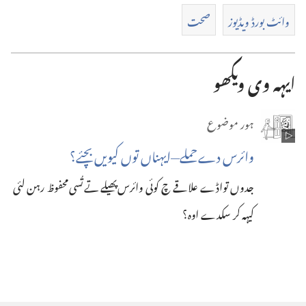
دے
وائٹ بورڈ ویڈیوز
صحت
آپشن
ایہہ وی ویکھو
ہور موضوع
وائرس دے حملے—‏ایہناں توں کیویں بچئے؟‏
جدوں تواڈے علاقے چ کوئی وائرس پھیلے تے تُسی محفوظ رہن لئی
کیہہ کر سکدے اوہ؟‏