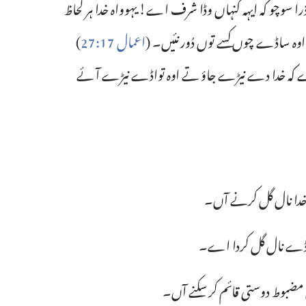
 سوچو کہ ایہہ کنہاں وڈا شرف اے!‏ یہوواہ خدا ہر لحاظ
وہ ساڈے چوں کسے توں دُور نئیں۔ (‏
اعمال 17:‏27
‏)‏
اے کہ خدا دے نیڑے جاؤ تے اوہ تواڈے نیڑے آئے
ی خدا نال گل کرنے آں۔‏
 ساڈے نال گل کردا اے۔‏
 مضبوط دوستی قائم کر سکنے آں۔‏