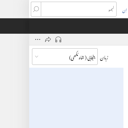
اِن
(ope
لبھو
n
wind
زبان