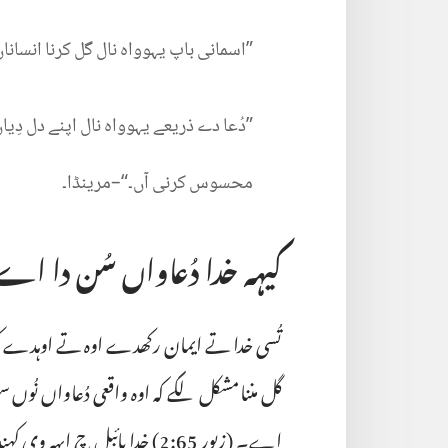
‏”‏اسمانی
باپ
یہوواہ
نال
گل
کرنا
انساناں
‏”‏دُعا
دے
ذریعے
یہوواہ
نال
اپنے
دل
دِیا
محسوس
کرنی
آں۔“‏–‏مرینڈا۔‏
کیہہ خدا دُعاواں سُن دا اے؟
تُسی خدا تے ایمان رکھدے اوہ تے اوہدے کول
گل مننا مشکل لگے کہ اوہ واقعی دُعاواں نُوں سن
اے۔ (‏
زبور 65:‏2
‏)‏ خدا بائبل چ ایہہ وی 