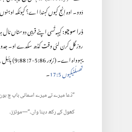
دَوو۔ اوہ اِنج کیوں کہندا اے؟ کیونکہ اوہن
ذرا سوچو:‏
کیہہ تُسی اپنے قریبی دوستاں نال
روز گل کرن لئی وقت کڈھ سکدے او۔ جدوں تُس
یہوواہ اے۔ (‏
زبور 86:‏5-‏7؛‏
88:‏9
‏)‏ بائب
تھسلُنیکیوں 5:‏17
‏۔‏
‏”‏دُعا
میرے
تے
میرے
اسمانی
باپ
چ
ہون
کھول
کے
رکھ
دینا
واں۔“‏—‏موئزز۔‏