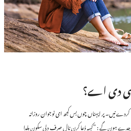
چاہی دی اے؟‏
کردے نیں۔ پر ایہناں چوں بس کجھ ای نوجوان روزانہ
دے ہون گے :‏ ”‏کیہہ دُعا کرن نال صرف دلی سکون مِلدا