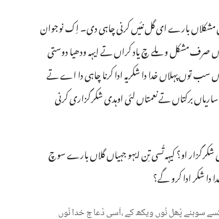
اں مشکلاں بارے ای گل نئیں کرنی چاہی دی۔ اِک نوجوان
ُوں صرف مشکل ویلے چ یاد کراں تے ایہہ ودھیا دوستی
ں سب توں پہلاں خدا دا شکریہ ادا کرنا چاہی دا اے تے
اریاں برکتاں تے نعمتاں لئی اوہدی شکرگزاری کرنی
ی شکرگزار او؟ کیہہ تُسی تِن ایہو جہیاں گلاں بارے سوچ
 دا شکر ادا کرو گے؟‏
سے
سوہنے
پُھل
نُوں
ویکھ
کے
‏،اَسی
دُعا
چ
خدا
نُوں