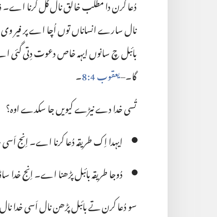
دُعا کرن دا مطلب خالق نال گل کرنا اے۔ ذرا
نال سارے انساناں توں اُچا اے پر فیر وی ا
بائبل چ سانوں ایہہ خاص دعوت دِتی گئی 
گا۔–‏
یعقوب 4:‏8
‏۔‏
تُسی خدا دے نیڑے کیویں جا سکدے اوہ؟‏
ایہدا اِک طریقہ دُعا کرنا اے۔ اِنج اَس
دُوجا طریقہ بائبل پڑھنا اے۔ اِنج خدا
سو دُعا کرن تے بائبل پڑھن نال اَسی خدا نال