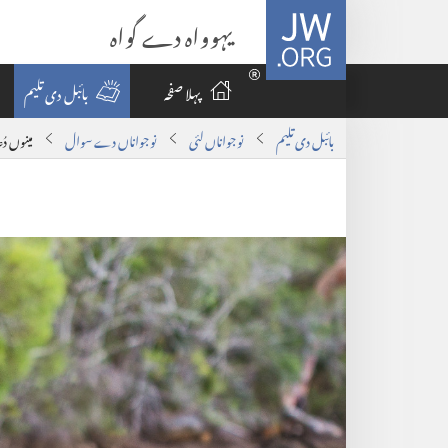
JW.ORG
یہوواہ دے گواہ
پہلا صفحہ
بائبل دی تلیم
بائبل دی تلیم
نوجواناں لئی
نوجواناں دے سوال
مینوں دُ