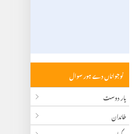
نوجواناں دے ہور سوال
یار دوست
خاندان