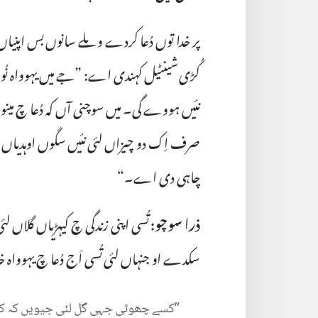
پر خدا توں دُعا کردے ویلے سانوں بس اپنی
کُڑی شینٹیل کہندی اے:‏ ”‏جے میں یہوواہ ن
نئیں ہووے گی۔ میں سوچنی آں کہ دُعا چ مینو
صرف اِک دو چیزاں لئی نئیں سگوں اوہدیاں س
چاہی دی اے۔“‏
ذرا سوچو:‏
تُسی اپنی زندگی چ کیہڑیاں گلاں لئ
سکدے او جنہاں لئی تُسی اَج دُعا چ یہوواہ خدا
‏”‏کسے
چھوٹی
جہی
گل
لئی
جیویں
کہ
ک