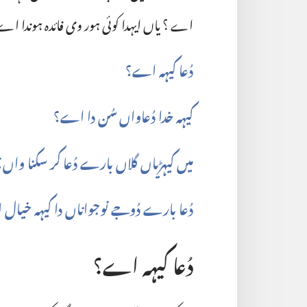
اے ؟ یاں ایہدا کوئی ہور وی فائدہ ہوندا اے
دُعا کیہہ اے؟‏
کیہہ خدا دُعاواں سُن دا اے؟‏
میں کیہڑیاں گلاں بارے دُعا کر سکنا واں؟‏
دُعا بارے دُوجے نوجواناں دا کیہہ خیال
دُعا کیہہ اے؟‏