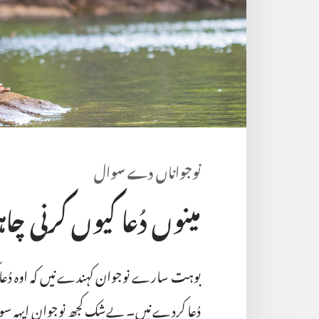
نوجواناں دے سوال
مینوں دُعا کیوں کرنی 
بوہت سارے نوجوان کہندے نیں کہ اوہ دُعا 
دُعا کردے نیں۔ بے‌شک کجھ نوجوان ایہہ سوچ