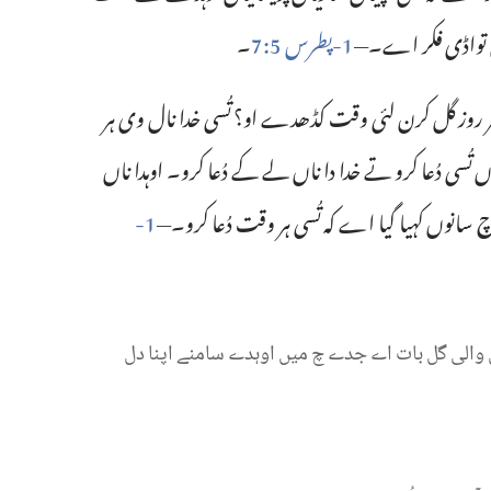
وں تواڈی فکر اے۔—‏
1-‏پطرس 5:‏7
‏۔‏
 ہر روز گل کرن لئی وقت کڈھدے او؟ تُسی خدا نال وی ہر
ی دُعا کرو تے خدا دا ناں لے کے دُعا کرو۔ اوہدا ناں
ل چ سانوں کہیا گیا اے کہ تُسی ہر وقت دُعا کرو۔—‏
1-‏
والی
گل
بات
اے
جدے
چ
میں
اوہدے
سامنے
اپنا
دل