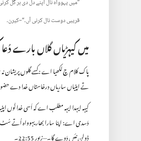
‏”‏میں
یہوواہ
نال
اپنے
دل
دی
ہر
گل
کرنی
قریبی
دوست
نال
کرنی
آں۔“‏–‏کیرن۔‏
میں کیہڑیاں گلاں بارے دُعا 
پاک کلام چ لکھیا اے :‏ کسے گلوں پریشان نہ 
تے اپنیاں ساریاں درخاستاں خدا دے حضور
کیہہ ایہدا ایہہ مطلب اے کہ اَسی خدا نُوں 
دَسدی اے:‏ اپنا سارا بھار یہوواہ اُتے سُٹ 
ڈولن نئیں دَوے گا۔—‏
زبور 55:‏22
‏۔‏