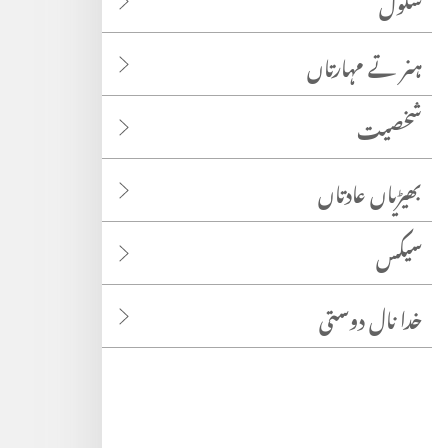
سکول
ہنر تے مہارتاں
شخصیت
بھیڑیاں عادتاں
سیکس
خدا نال دوستی