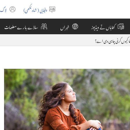
پنجابی (شاہ مُکھی)
لاگ 
ns
Select
ew
language
کتاباں تے ویڈیوز
خبراں
ساڈے بارے معلومات
ow)
عا کیوں کرنی چاہی دی اے؟‏