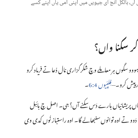
آں،‏
بالکل
اُنج
ای
جیویں
میں
اپنی
امی
یاں
اپنے
کسے
کر سکنا واں؟‏
ہووو سگوں ہر معاملے وچ شکرگزاری نال دُعا تے فریاد کرو
 پیش کرو۔—‏
فِلپّیوں 4:‏6
‏۔‏
اپنیاں پریشانیاں بارے دَس سکنے آں؟ جی۔ اصل چ بائبل
دَوو تے اوہ توانوں سنبھالے گا۔ اوہ راستباز نُوں کدی وی