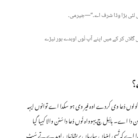
لئی
بڑا
وڈا
شرف
اے۔“‏—‏جیرمی۔‏
ں
گلاں
کر
کے
میں
اپنے
آپ
نُوں
اوہدے
ہور
نیڑے
‏
وں دُعا وی کردے اوہ فیر وی ہو سکدا اے توانوں ایہہ
 دا اے۔ بائبل چ یہوواہ نُوں دُعا دا سُنن والا کہیا گیا
کہندا اے کہ تُسی اپنیاں ساریاں پریشانیاں اوہدے تے سُٹ