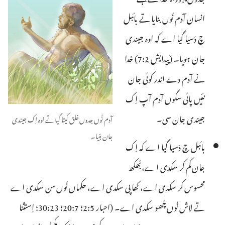
انسان آدم نُوں بنایا تے بائبل
چ دَسیا گیا اے کہ اوہ جیندی
جان ہویا۔ (‏
پیدایش 2:‏7
)‏ خدا
نے آدم دے اندر کوئی جان
نئیں پائی سگوں آدم آپ اِک
جیندی جان سی۔
آدم نُوں جدوں خلق کیتا گیا تے اوہ اِک جیندی
جان بنیا۔
بائبل چ دَسیا گیا اے کہ اِک
جان کم کر سکدی اے، بُھکھ
محسوس کر سکدی اے، کھا پی سکدی اے، حکماں نُوں من سکدی اے
تے لاش نُوں چُھو سکدی اے۔ (‎
احبار 5:‏2؛
7:‏20؛
23:‏30؛
اِستثنا