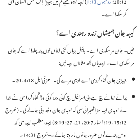
12:‏20؛
رومیوں 13:‏1
‎) ایہہ ایہو جہے کم نیں جیہڑا اِک مکمل انسان ای
کر سکدا اے۔
کیہہ جان ہمیشاں زندہ رہندی اے؟
نئیں۔ جان مر سکدی اے۔ بائبل دِیاں کئی ایتاں توں پتہ چلدا اے کہ جان
مر سکدی اے۔ ایہدیاں کجھ مثالاں ایہہ نیں:‏
جیہڑی جان گُناہ کردی اے اوہی مرے گی۔—‏
حزقی‌ایل 18:‏4،
20
۔
پرانے زمانے چ جے بنی‌اِسرائیل چ کوئی بندہ کوئی وڈا گُناہ کردا سی تے خدا
نے اوہدی ایہہ سزا ٹھہرائی سی کہ اوہدی جان وڈھ دِتی جائے گی۔ (‏
خروج
12:‏15،
19؛
احبار 7:‏20، 21،
27؛
19:‏8
)‏ ایہدا مطلب ایہہ سی کہ
اوس بندے نُوں ضرور جانوں مار دِتا جائے۔—‏
خروج 31:‏14
۔