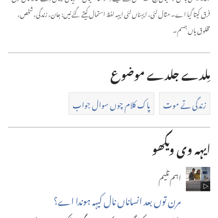
فرق کیتا گیا اے۔ مثال لئی، ایہناں لئی ایہہ لفظ استمال کیتے گئے نیں:‏ جان، زندگی، شخص،
مخلوق یاں جسم۔
مِلدے جلدے موضوع
زندگی تے موت
پاک کلام چوں سوال جواب
ایہہ وی ویکھو
اہم تلیم
مرن تو‌ں بعد انساناں نال کیہہ ہو‌ندا اے؟‏