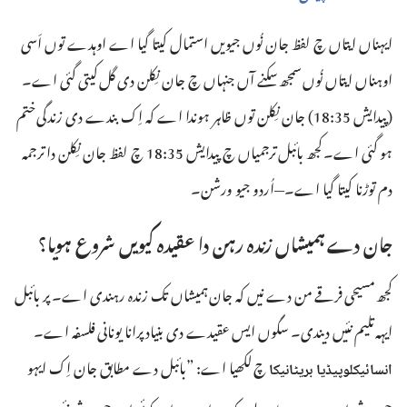
ایہناں ایتاں چ لفظ جان نُوں جیویں استمال کیتا گیا اے اوہدے توں اَسی
اوہناں ایتاں نُوں سمجھ سکنے آں جنہاں چ جان نِکلن دی گل کیتی گئی اے۔
(‏
پیدایش 35:‏18
)‏ جان نِکلن توں ظاہر ہوندا اے کہ اِک بندے دی زندگی ختم
ہو گئی اے۔ کجھ بائبل ترجمیاں چ
پیدایش 35:‏18
چ لفظ جان نِکلن دا ترجمہ
دم توڑنا کیتا گیا اے۔—‏اُردو جیو ورشن۔
جان دے ہمیشاں زندہ رہن دا عقیدہ کیویں شروع ہویا؟
کجھ مسیحی فرقے من دے نیں کہ جان ہمیشاں تک زندہ رہندی اے۔ پر بائبل
ایہہ تلیم نئیں دیندی۔ سگوں ایس عقیدے دی بنیاد پرانا یونانی فلسفہ اے۔
چ لکھیا اے:‏ ”‏بائبل دے مطابق جان اِک ایہو
انسائیکلوپیڈیا بریٹانیکا