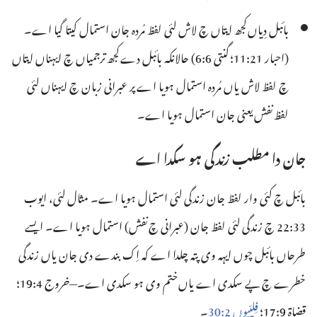
بائبل دِیاں کجھ ایتاں چ لاش لئی لفظ مُردہ جان استمال کیتا گیا اے۔
(‏
احبار 21:‏11؛
گنتی 6:‏6
)‏ حالانکہ بائبل دے کجھ ترجمیاں چ ایہناں ایتاں
چ لفظ لاش یاں مُردہ استمال ہویا اے پر عبرانی زبان چ ایہناں لئی
لفظ نفش یعنی جان استمال ہویا اے۔
جان دا مطلب زندگی ہو سکدا اے
بائبل چ کئی وار لفظ جان زندگی لئی استمال ہویا اے۔ مثال لئی،
ایوب
33:‏22
چ زندگی لئی لفظ جان (‏عبرانی چ نفش)‏ استمال ہویا اے۔ ایسے
طرحاں بائبل چوں ایہہ وی پتہ چلدا اے کہ اِک بندے دی جان یاں زندگی
خطرے چ پے سکدی اے یاں ختم وی ہو سکدی اے۔—‏
خروج 4:‏19؛
قضاۃ 9:‏17؛
فِلپّیوں 2:‏30
۔