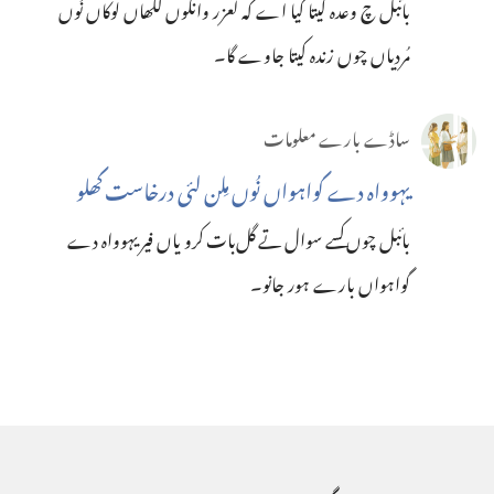
بائبل چ و‌عدہ کیتا گیا اے کہ لعزر و‌انگو‌ں لکھاں لو‌کاں نُو‌ں
مُردیاں چو‌ں زندہ کیتا جاو‌ے گا۔‏
ساڈے بارے معلومات
یہوواہ دے گواہواں نُوں مِلن لئی درخاست گھلو
بائبل چوں کسے سوال تے گل‌بات کرو یاں فیر یہوواہ دے
گواہواں بارے ہور جانو۔‏