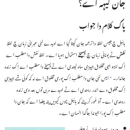
جان کیہہ اے؟
پاک کلام دا جواب
بائبل چ جیس لفظ دا ترجمہ جان کیتا گیا اے اوہدے لئی عبرانی زبان چ لفظ
نفش
تے یونانی زبان چ
پسیخے
استمال ہویا اے۔ لفظ نفش دا مطلب اے
اِک ایہو جہی مخلوق جیہڑی ساہ لیندی اے تے پسیخے دا مطلب اے اِک زندہ
جاندار۔
ایس لئی جان دا مطلب اِک پوری مخلوق اے نہ کہ کوئی شے جیہڑی
a
اِک مخلوق دے اندر رہندی اے تے اوہدے مرن توں بعد وی زندہ
رہندی اے۔ آؤ غور کریئے کہ بائبل چوں کیویں پتہ چلدا اے کہ جان دا
مطلب اِک پورا جیوندا جاگدا انسان اے۔
جدوں یہوواہ خدا نے پہلے