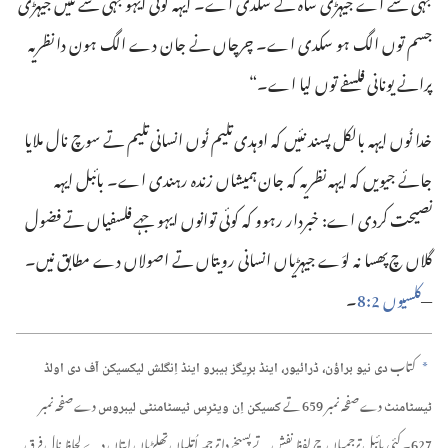
جہی شے اے جیہڑی ساہ لے سکدی اے۔ ایہہ کوئی ایہو جہی شے نئیں جیہڑی
جسم توں الگ ہو سکدی اے۔ چرچاں نے جان دے الگ ہون دا نظریہ
پرانے یونانی فلسفے توں لیا اے۔“‏
خدا نُوں ایہہ بالکل پسند نئیں کہ اوہدی تلیم نُوں انسانی تلیم تے سوچ نال ملایا
جائے جیویں کہ ایہہ نظریہ کہ جان ہمیشاں زندہ رہندی اے۔ بائبل ایہہ
نصیحت کردی اے:‏ خبردار رہوو کہ کوئی توانوں ایہو جہے فلسفیاں تے فضول
گلاں چ پھسا نہ لوَے جیہڑیاں انسانی رویتاں تے اصولاں دے مطابق نیں۔
—‏
کلسیوں 2:‏8
۔
کتاب
دی نیو براؤن، ڈرائیور، اینڈ برِیگز ہیبرو اینڈ اِنگلش لیکسیکن آف دی اولڈ
a
دے صفحہ نمبر 659 تے
دے صفحہ نمبر
ٹیسٹامنٹ
کسیکن اِن ویٹرِس ٹیسٹامنٹی لیبروس
627۔ کئی بائبل ترجمیاں چ لفظ نفش تے پسیخے دا ترجمہ اُتلیاں تھلڑیاں ایتاں دے لحاظ نال فرق