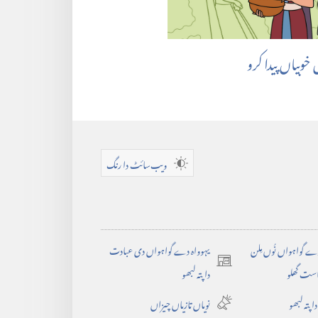
وبیاں پیدا کرو
ویب‌سائٹ دا رنگ
دے گواہواں نُوں مِلن
یہوواہ دے گواہواں دی عبادت
(opens
است گھلو
دا پتہ لبھو
new
 پتہ لبھو
نویاں تازیاں چیزاں