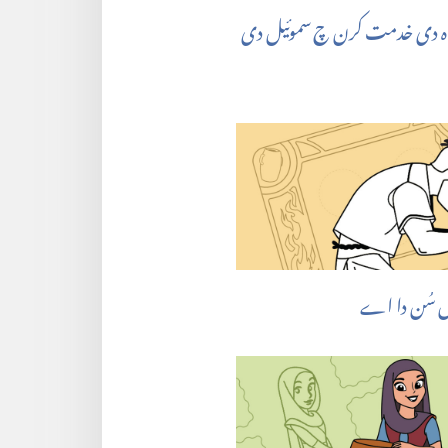
واہ دی خدمت کرن چ سموئیل دی
اں سُن دا اے