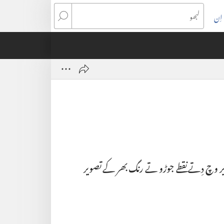
اِن
(ope
لبھو
n
wind
یر وچ دِتے نقطے جوڑو تے رنگ بھر کے تصویر