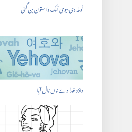
لُوط دی بیوی نمک دا ستون بن گئی
داؤد خدا دے ناں نال آیا