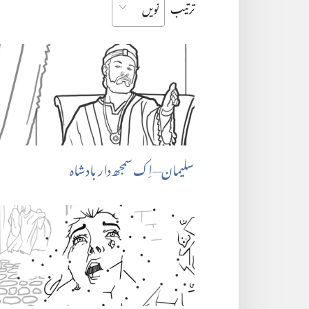
ترتیب
سلیمان​—‏اِک سمجھ‌دار بادشاہ