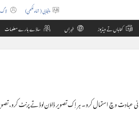
پنجابی (شاہ مُکھی)
لاگ 
ns
Select
ew
language
کتاباں تے ویڈیوز
خبراں
ساڈے بارے معلومات
ow)
انی عبادت وچ استمال کرو۔ ہر اِک تصویر ڈاؤن‌لوڈ تے پرنٹ کرو، تصو