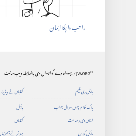
راحب دا پکا ایمان
®
JW.ORG
/ یہوواہ دے گواہواں دی باضابطہ ویب‌سائٹ
بائبل دی تلیم
کتاباں تے ویڈیوز
پاک کلام چوں سوال جواب
بائبل
ایتاں دی وضاحت
کتاباں
بائبل کورس
بروشر تے چھوٹیاں