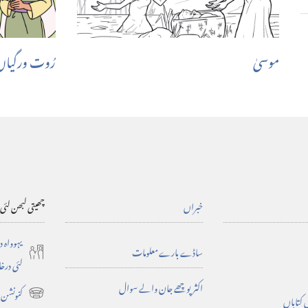
موسیٰ
رُوت ورگیاں خ
خبراں
چھیتی لبھن لئی
یہوواہ 
ساڈے بارے معلومات
لئی درخ
اکثر پوچھے جان والے سوال
کنونشن دا
 کتاباں
(opens