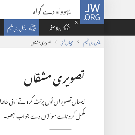
JW.ORG
یہوواہ دے گواہ
پہلا صفحہ
بائبل دی تلیم
بائبل دی تلیم
بچیاں لئی
تصویری مشقاں
تصویری مشقاں
ایہناں تصویراں نُوں پرنٹ کرو تے اپنی خاند
مکمل کرو نالے سوالاں دے جواب لبھو۔‏