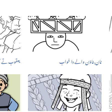
نان بناؤن والے دا خواب
یعقوب تے ع