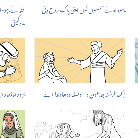
یہوواہ نے سمسون نُوں اپنی پاک روح دِتی
حنّہ نے یہو
مدد کیتی
اِک فرشتہ جدعون دا حوصلہ ودھاؤندا اے
یہوواہ دُعاو