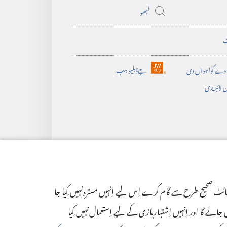
window)
لبھو
ت
 دے گواہواں دی
جےڈبلیو ہب
(opens
 لائبریری
new
window)
سائٹ صحیح طرح سے کام کرے اِس لیے اِنہیں مسترد نہیں کِیا جا
ئے گا اور اِنہیں اِشتہاربازی کے لیے اِستعمال نہیں کِیا