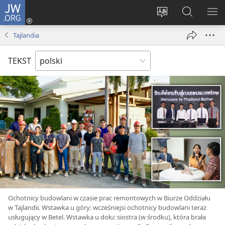
JW.ORG
Logowanie
(opens
Wybór
Szukaj
PO
new
języka
na
ME
Tajlandia
window)
JW.ORG
TEKST
Ochotnicy budowlani w czasie prac remontowych w Biurze Oddziału
w Tajlandii. Wstawka u góry: wcześniejsi ochotnicy budowlani teraz
usługujący w Betel. Wstawka u dołu: siostra (w środku), która brała