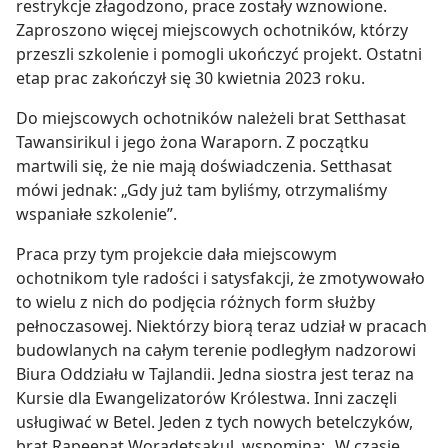
restrykcje złagodzono, prace zostały wznowione.
Zaproszono więcej miejscowych ochotników, którzy
przeszli szkolenie i pomogli ukończyć projekt. Ostatni
etap prac zakończył się 30 kwietnia 2023 roku.
Do miejscowych ochotników należeli brat Setthasat
Tawansirikul i jego żona Waraporn. Z początku
martwili się, że nie mają doświadczenia. Setthasat
mówi jednak: „Gdy już tam byliśmy, otrzymaliśmy
wspaniałe szkolenie”.
Praca przy tym projekcie dała miejscowym
ochotnikom tyle radości i satysfakcji, że zmotywowało
to wielu z nich do podjęcia różnych form służby
pełnoczasowej. Niektórzy biorą teraz udział w pracach
budowlanych na całym terenie podległym nadzorowi
Biura Oddziału w Tajlandii. Jedna siostra jest teraz na
Kursie dla Ewangelizatorów Królestwa. Inni zaczęli
usługiwać w Betel. Jeden z tych nowych betelczyków,
brat Rapeepat Woradetsakul, wspomina: „W czasie