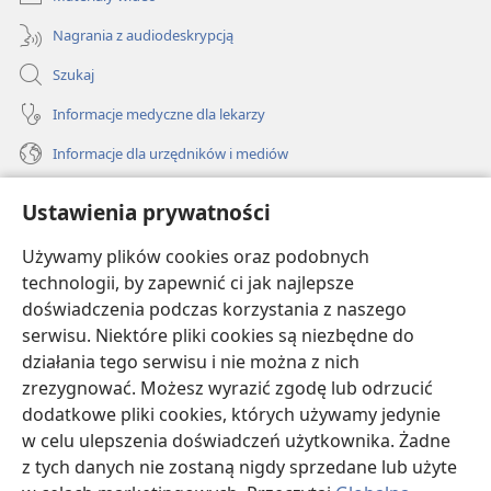
Nagrania z audiodeskrypcją
Szukaj
Informacje medyczne dla lekarzy
Informacje dla urzędników i mediów
Pomoc
Ustawienia prywatności
Darowizny
Używamy plików cookies oraz podobnych
(opens
new
technologii, by zapewnić ci jak najlepsze
window)
doświadczenia podczas korzystania z naszego
BIBLIOTEKA INTERNETOWA Strażnicy
(opens
serwisu. Niektóre pliki cookies są niezbędne do
new
®
JW Hub
działania tego serwisu i nie można z nich
window)
(opens
zrezygnować. Możesz wyrazić zgodę lub odrzucić
new
®
JW Library
window)
dodatkowe pliki cookies, których używamy jedynie
w celu ulepszenia doświadczeń użytkownika. Żadne
Watchtower Library
z tych danych nie zostaną nigdy sprzedane lub użyte