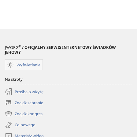
®
JW.ORG
/ OFICJALNY SERWIS INTERNETOWY ŚWIADKÓW
JEHOWY
Wyświetlanie
Na skróty
Prośba o wizytę
Znajdź zebranie
(opens
new
Znajdź kongres
(opens
window)
new
Co nowego
window)
Materiały wideo