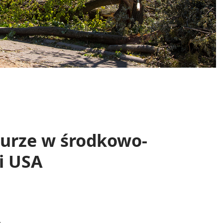
burze w środkowo-
i USA
A