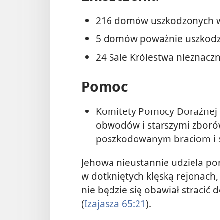
216 domów uszkodzonych w
5 domów poważnie uszkod
24 Sale Królestwa nieznacz
Pomoc
Komitety Pomocy Doraźnej 
obwodów i starszymi zboró
poszkodowanym braciom i 
Jehowa nieustannie udziela 
w dotkniętych klęską rejonach,
nie będzie się obawiał stracić
(
Izajasza 65:21
).