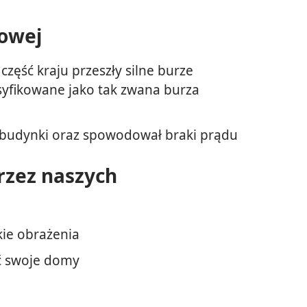
łowej
część kraju przeszły silne burze
asyfikowane jako tak zwana burza
y i budynki oraz spowodował braki prądu
rzez naszych
lkie obrażenia
ić swoje domy