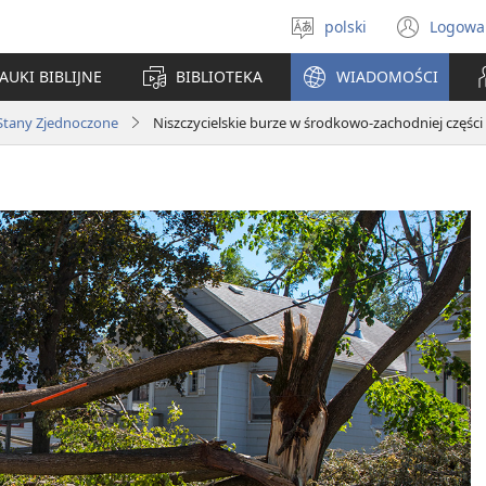
polski
Logowa
Wybór
(ope
języka
new
AUKI BIBLIJNE
BIBLIOTEKA
WIADOMOŚCI
win
Stany Zjednoczone
Niszczycielskie burze w środkowo-zachodniej częśc