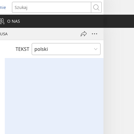
nie
ns
Szukaj
O NAS
dow)
i USA
TEKST