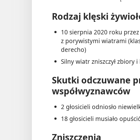
Rodzaj klęski żywio
10 sierpnia 2020 roku przez 
z porywistymi wiatrami (kl
derecho)
Silny wiatr zniszczył zbior
Skutki odczuwane p
współwyznawców
2 głosicieli odniosło niewie
18 głosicieli musiało opuśc
Zniszczenia