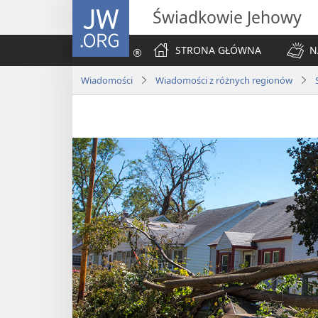
JW.ORG
Świadkowie Jehowy
STRONA GŁÓWNA
N
Wiadomości
Wiadomości z różnych regionów