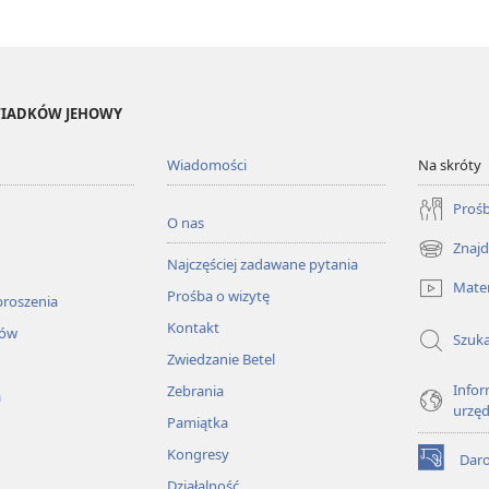
ŚWIADKÓW JEHOWY
Wiadomości
Na skróty
Prośb
O nas
Znajd
(opens
Najczęściej zadawane pytania
new
Mater
Prośba o wizytę
window)
proszenia
Kontakt
łów
Szuka
Zwiedzanie Betel
Infor
Zebrania
a
urzę
Pamiątka
Kongresy
Dar
(opens
Działalność