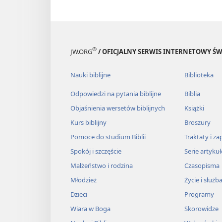
®
JW.ORG
/ OFICJALNY SERWIS INTERNETOWY 
Nauki biblijne
Biblioteka
Odpowiedzi na pytania biblijne
Biblia
Objaśnienia wersetów biblijnych
Książki
Kurs biblijny
Broszury
Pomoce do studium Biblii
Traktaty i za
Spokój i szczęście
Serie artyku
Małżeństwo i rodzina
Czasopisma
Młodzież
Życie i służb
Dzieci
Programy
Wiara w Boga
Skorowidze