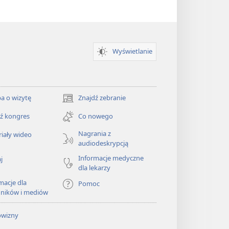
Wyświetlanie
a o wizytę
Znajdź zebranie
(opens
new
ź kongres
Co nowego
window)
Nagrania z
iały wideo
audiodeskrypcją
Informacje medyczne
j
dla lekarzy
macje dla
Pomoc
dników i mediów
owizny