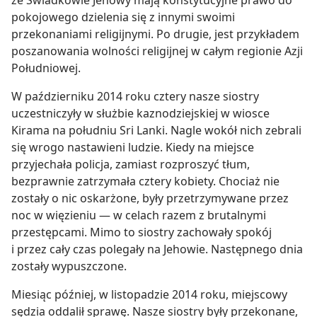
że Świadkowie Jehowy mają konstytucyjne prawo do
pokojowego dzielenia się z innymi swoimi
przekonaniami religijnymi. Po drugie, jest przykładem
poszanowania wolności religijnej w całym regionie Azji
Południowej.
W październiku 2014 roku cztery nasze siostry
uczestniczyły w służbie kaznodziejskiej w wiosce
Kirama na południu Sri Lanki. Nagle wokół nich zebrali
się wrogo nastawieni ludzie. Kiedy na miejsce
przyjechała policja, zamiast rozproszyć tłum,
bezprawnie zatrzymała cztery kobiety. Chociaż nie
zostały o nic oskarżone, były przetrzymywane przez
noc w więzieniu — w celach razem z brutalnymi
przestępcami. Mimo to siostry zachowały spokój
i przez cały czas polegały na Jehowie. Następnego dnia
zostały wypuszczone.
Miesiąc później, w listopadzie 2014 roku, miejscowy
sędzia oddalił sprawę. Nasze siostry były przekonane,