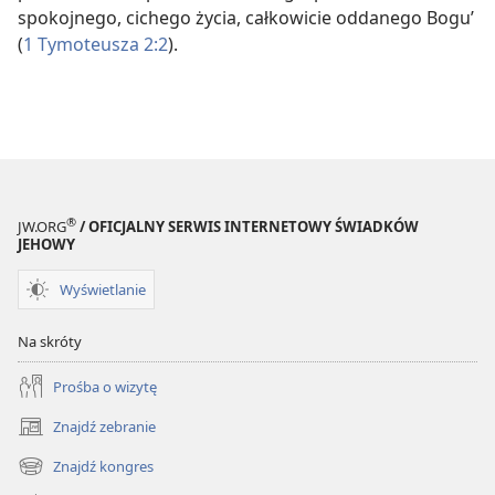
spokojnego, cichego życia, całkowicie oddanego Bogu’
(
1 Tymoteusza 2:2
).
®
JW.ORG
/ OFICJALNY SERWIS INTERNETOWY ŚWIADKÓW
JEHOWY
Wyświetlanie
Na skróty
Prośba o wizytę
Znajdź zebranie
(opens
new
Znajdź kongres
(opens
window)