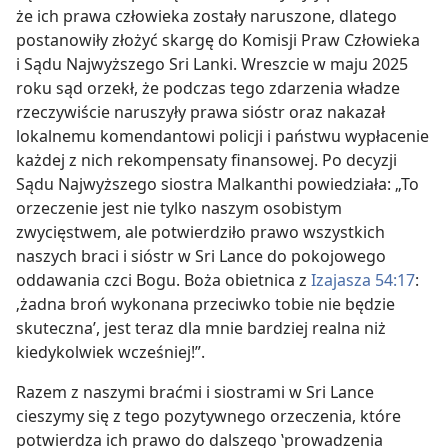
że ich prawa człowieka zostały naruszone, dlatego
postanowiły złożyć skargę do Komisji Praw Człowieka
i Sądu Najwyższego Sri Lanki. Wreszcie w maju 2025
roku sąd orzekł, że podczas tego zdarzenia władze
rzeczywiście naruszyły prawa sióstr oraz nakazał
lokalnemu komendantowi policji i państwu wypłacenie
każdej z nich rekompensaty finansowej. Po decyzji
Sądu Najwyższego siostra Malkanthi powiedziała: „To
orzeczenie jest nie tylko naszym osobistym
zwycięstwem, ale potwierdziło prawo wszystkich
naszych braci i sióstr w Sri Lance do pokojowego
oddawania czci Bogu. Boża obietnica z
Izajasza 54:17
:
‚żadna broń wykonana przeciwko tobie nie będzie
skuteczna’, jest teraz dla mnie bardziej realna niż
kiedykolwiek wcześniej!”.
Razem z naszymi braćmi i siostrami w Sri Lance
cieszymy się z tego pozytywnego orzeczenia, które
potwierdza ich prawo do dalszego ‛prowadzenia