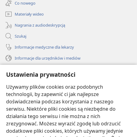
new
Co nowego
window)
Materiały wideo
Nagrania z audiodeskrypcją
Szukaj
Informacje medyczne dla lekarzy
Informacje dla urzędników i mediów
Pomoc
Ustawienia prywatności
Darowizny
Używamy plików cookies oraz podobnych
(opens
new
technologii, by zapewnić ci jak najlepsze
window)
doświadczenia podczas korzystania z naszego
BIBLIOTEKA INTERNETOWA Strażnicy
(opens
serwisu. Niektóre pliki cookies są niezbędne do
new
®
JW Hub
działania tego serwisu i nie można z nich
window)
(opens
zrezygnować. Możesz wyrazić zgodę lub odrzucić
new
®
JW Library
window)
dodatkowe pliki cookies, których używamy jedynie