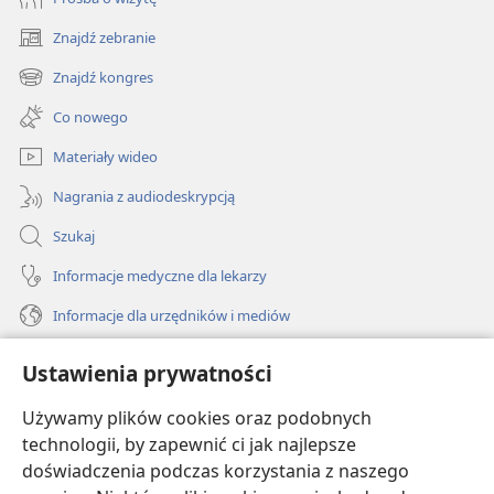
Znajdź zebranie
(opens
new
Znajdź kongres
(opens
window)
new
Co nowego
window)
Materiały wideo
Nagrania z audiodeskrypcją
Szukaj
Informacje medyczne dla lekarzy
Informacje dla urzędników i mediów
Pomoc
Ustawienia prywatności
Darowizny
Używamy plików cookies oraz podobnych
(opens
new
technologii, by zapewnić ci jak najlepsze
window)
doświadczenia podczas korzystania z naszego
BIBLIOTEKA INTERNETOWA Strażnicy
(opens