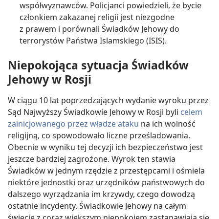
współwyznawców. Policjanci powiedzieli, że bycie
członkiem zakazanej religii jest niezgodne
z prawem i porównali Świadków Jehowy do
terrorystów Państwa Islamskiego (ISIS).
Niepokojąca sytuacja Świadków
Jehowy w Rosji
W ciągu 10 lat poprzedzających wydanie wyroku przez
Sąd Najwyższy Świadkowie Jehowy w Rosji byli
celem
zainicjowanego przez władze ataku
na ich wolność
religijną, co spowodowało liczne prześladowania.
Obecnie w wyniku tej decyzji ich bezpieczeństwo jest
jeszcze bardziej zagrożone. Wyrok ten stawia
Świadków w jednym rzędzie z przestępcami i ośmiela
niektóre jednostki oraz urzędników państwowych do
dalszego wyrządzania im krzywdy, czego dowodzą
ostatnie incydenty. Świadkowie Jehowy na całym
świecie z coraz większym niepokojem zastanawiają się,