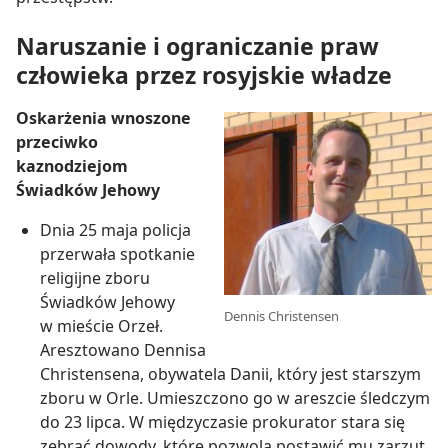
Naruszanie i ograniczanie praw
człowieka przez rosyjskie władze
Oskarżenia wnoszone
przeciwko
kaznodziejom
Świadków Jehowy
Dnia 25 maja policja
przerwała spotkanie
religijne zboru
Świadków Jehowy
Dennis Christensen
w mieście Orzeł.
Aresztowano Dennisa
Christensena, obywatela Danii, który jest starszym
zboru w Orle. Umieszczono go w areszcie śledczym
do 23 lipca. W międzyczasie prokurator stara się
zebrać dowody, które pozwolą postawić mu zarzut