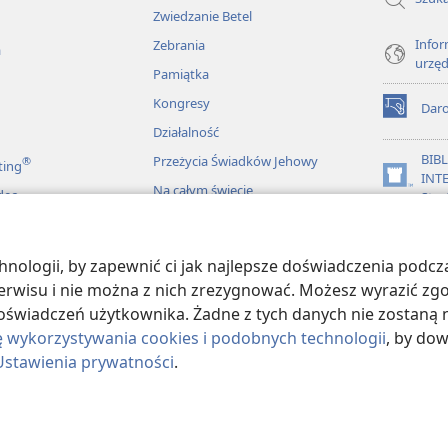
Zwiedzanie Betel
Infor
Zebrania
a
urzę
Pamiątka
Kongresy
Dar
(opens
Działalność
new
window)
BIB
Przeżycia Świadków Jehowy
®
ting
INT
(opens
Na całym świecie
deo
Stra
new
window)
JW L
ologii, by zapewnić ci jak najlepsze doświadczenia podcza
więkowe Biblii
 serwisu i nie można z nich zrezygnować. Możesz wyrazić zg
oświadczeń użytkownika. Żadne z tych danych nie zostaną n
ę wykorzystywania cookies i podobnych technologii
, by do
Ustawienia prywatności
.
ract Society of Pennsylvania.
WARUNKI UŻYTKOWANIA
|
POLITYKA PRY