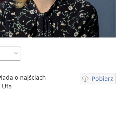
iada o najściach
Pobierz
Opcje
e Ufa
pobierania
filmów