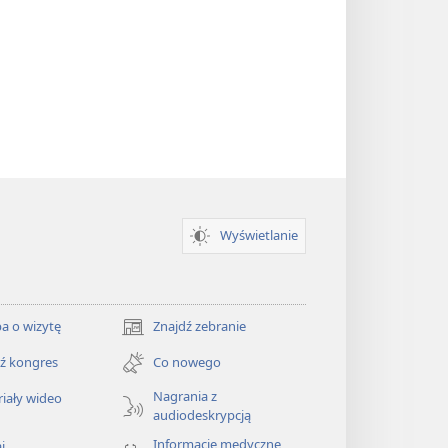
Wyświetlanie
a o wizytę
Znajdź zebranie
(opens
new
ź kongres
Co nowego
window)
Nagrania z
iały wideo
audiodeskrypcją
Informacje medyczne
j