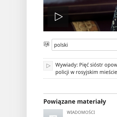
Odtwórz
wideo
Wybierz
język
Wywiady: Pięć sióstr opow
Odtwarzaj
policji w rosyjskim mieści
Powiązane materiały
WIADOMOŚCI