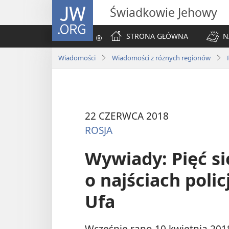
JW.ORG
Świadkowie Jehowy
STRONA GŁÓWNA
N
Wiadomości
Wiadomości z różnych regionów
22 CZERWCA 2018
ROSJA
Wywiady: Pięć s
o najściach polic
Ufa
Wcześnie rano 10 kwietnia 2018