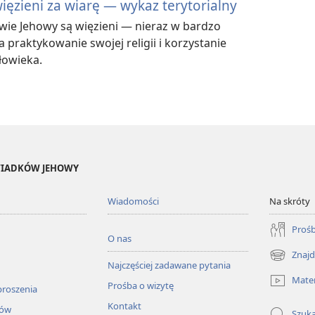
ęzieni za wiarę — wykaz terytorialny
wie Jehowy są więzieni — nieraz w bardzo
praktykowanie swojej religii i korzystanie
łowieka.
ŚWIADKÓW JEHOWY
Wiadomości
Na skróty
Prośb
O nas
Znajd
(opens
Najczęściej zadawane pytania
new
Mater
Prośba o wizytę
window)
proszenia
Kontakt
łów
Szuka