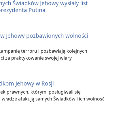
nych Świadków Jehowy wysłały list
prezydenta Putina
ów Jehowy pozbawionych wolności
 kampanię terroru i pozbawiają kolejnych
i za praktykowanie swojej wiary.
adkom Jehowy w Rosji
ek prawnych, którymi posługiwali się
z władze atakują samych Świadków i ich wolność