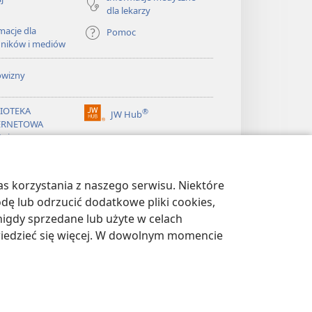
dla lekarzy
macje dla
Pomoc
dników i mediów
owizny
LIOTEKA
®
JW Hub
(opens
ERNETOWA
new
żnicy
window)
®
ibrary
Watchtower Library
s korzystania z naszego serwisu. Niektóre
odę lub odrzucić dodatkowe pliki cookies,
igdy sprzedane lub użyte w celach
wiedzieć się więcej. W dowolnym momencie
WATNOŚCI
|
USTAWIENIA PRYWATNOŚCI