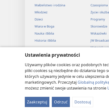
Małżeństwo i rodzina
Czasopisma
Młodzież
Życie i służb
Dzieci
Programy
Wiara w Boga
Skorowidze
Nauka i Biblia
Wskazówki
Historia i Biblia
JW Broadcas
Materiały wi
Ustawienia prywatności
Muzyka
Słuchowiska
Używamy plików cookies oraz podobnych techn
Adaptacje dź
pliki cookies są niezbędne do działania tego
których używamy jedynie w celu ulepszenia d
marketingowych. Przeczytaj
Globalną polityk
możesz zmienić swoje ustawienia na stronie
Copyright
© 2026 Watch Tower Bible and T
Zaakceptuj
Odrzuć
Dostosuj