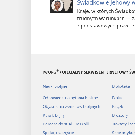
Świadkowie Jehowy wi
Kraje, w których Świadko
trudnych warunkach — za 
z podstawowych praw cz
®
JW.ORG
/ OFICJALNY SERWIS INTERNETOWY 
Nauki biblijne
Biblioteka
Odpowiedzi na pytania biblijne
Biblia
Objaśnienia wersetów biblijnych
Książki
Kurs biblijny
Broszury
Pomoce do studium Biblii
Traktaty i za
Spokój i szczęście
Serie artyku