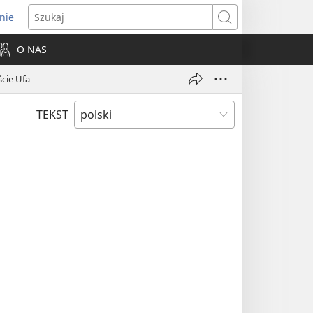
nie
ns
Szukaj
O NAS
dow)
ście Ufa
TEKST