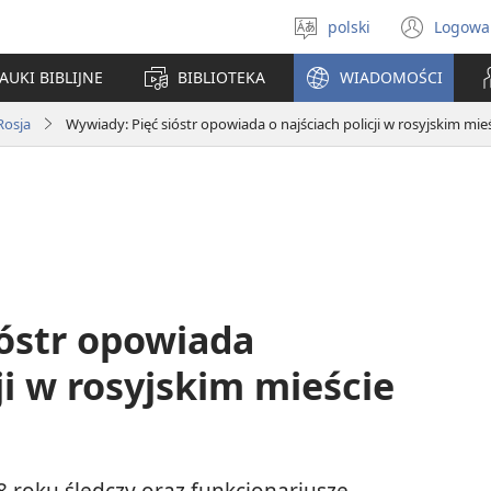
polski
Logowa
Wybór
(ope
języka
new
AUKI BIBLIJNE
BIBLIOTEKA
WIADOMOŚCI
win
Rosja
Wywiady: Pięć sióstr opowiada o najściach policji w rosyjskim mie
ióstr opowiada
ji w rosyjskim mieście
 roku śledczy oraz funkcjonariusze