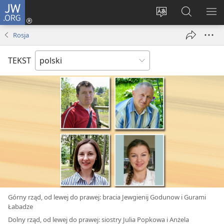
JW.ORG
Logowanie
(opens
Wybór
Szukaj
PO
new
języka
na
ME
Rosja
window)
JW.ORG
TEKST
Górny rząd, od lewej do prawej: bracia Jewgienij Godunow i Gurami
Łabadze
Dolny rząd, od lewej do prawej: siostry Julia Popkowa i Anżela