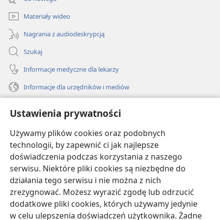
window)
Materiały wideo
Nagrania z audiodeskrypcją
Szukaj
Informacje medyczne dla lekarzy
Informacje dla urzędników i mediów
Pomoc
Ustawienia prywatności
Darowizny
Używamy plików cookies oraz podobnych
(opens
new
technologii, by zapewnić ci jak najlepsze
window)
doświadczenia podczas korzystania z naszego
BIBLIOTEKA INTERNETOWA Strażnicy
(opens
serwisu. Niektóre pliki cookies są niezbędne do
new
®
JW Hub
działania tego serwisu i nie można z nich
window)
(opens
zrezygnować. Możesz wyrazić zgodę lub odrzucić
new
®
JW Library
window)
dodatkowe pliki cookies, których używamy jedynie
w celu ulepszenia doświadczeń użytkownika. Żadne