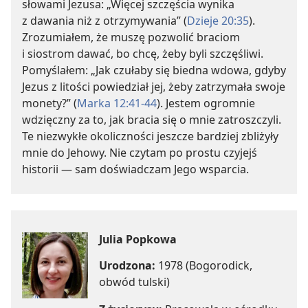
słowami Jezusa: „Więcej szczęścia wynika
z dawania niż z otrzymywania” (
Dzieje 20:35
).
Zrozumiałem, że muszę pozwolić braciom
i siostrom dawać, bo chcę, żeby byli szczęśliwi.
Pomyślałem: „Jak czułaby się biedna wdowa, gdyby
Jezus z litości powiedział jej, żeby zatrzymała swoje
monety?” (
Marka 12:41-44
). Jestem ogromnie
wdzięczny za to, jak bracia się o mnie zatroszczyli.
Te niezwykłe okoliczności jeszcze bardziej zbliżyły
mnie do Jehowy. Nie czytam po prostu czyjejś
historii — sam doświadczam Jego wsparcia.
Julia Popkowa
Urodzona:
1978 (Bogorodick,
obwód tulski)