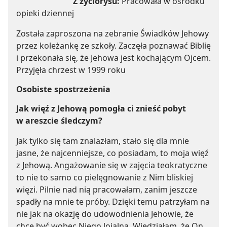
Z życiorysu:
Pracowała w ośrodku
opieki dziennej
Została zaproszona na zebranie Świadków Jehowy
przez koleżankę ze szkoły. Zaczęła poznawać Biblię
i przekonała się, że Jehowa jest kochającym Ojcem.
Przyjęła chrzest w 1999 roku
Osobiste spostrzeżenia
Jak więź z Jehową pomogła ci znieść pobyt
w areszcie śledczym?
Jak tylko się tam znalazłam, stało się dla mnie
jasne, że najcenniejsze, co posiadam, to moja więź
z Jehową. Angażowanie się w zajęcia teokratyczne
to nie to samo co pielęgnowanie z Nim bliskiej
więzi. Pilnie nad nią pracowałam, zanim jeszcze
spadły na mnie te próby. Dzięki temu patrzyłam na
nie jak na okazję do udowodnienia Jehowie, że
chcę być wobec Niego lojalna. Wiedziałam, że On