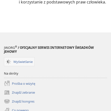
i korzystanie z podstawowych praw człowieka.
®
JW.ORG
/ OFICJALNY SERWIS INTERNETOWY ŚWIADKÓW
JEHOWY
Wyświetlanie
Na skróty
Prośba o wizytę
Znajdź zebranie
(opens
new
Znajdź kongres
(opens
window)
new
Co nowego