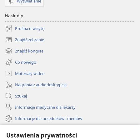
Wyświetlanie
Na skróty
Prośba o wizytę
Znajdź zebranie
(opens
new
Znajdź kongres
(opens
window)
new
Co nowego
window)
Materiały wideo
Nagrania z audiodeskrypcją
Szukaj
Informacje medyczne dla lekarzy
Informacje dla urzędników i mediów
Pomoc
Ustawienia prywatności