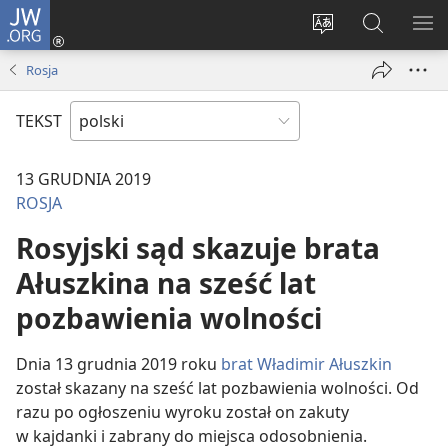
JW.ORG
Logowanie
(opens
Wybór
Szukaj
PO
new
języka
na
ME
Rosja
window)
JW.ORG
TEKST
13 GRUDNIA 2019
ROSJA
Rosyjski sąd skazuje brata
Ałuszkina na sześć lat
pozbawienia wolności
Dnia 13 grudnia 2019 roku
brat Władimir Ałuszkin
został skazany na sześć lat pozbawienia wolności. Od
razu po ogłoszeniu wyroku został on zakuty
w kajdanki i zabrany do miejsca odosobnienia.