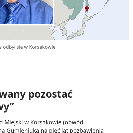
 odbył się w Korsakowie
owany pozostać
wy”
ąd Miejski w Korsakowie (obwód
ana Gumieniuka na pięć lat pozbawienia