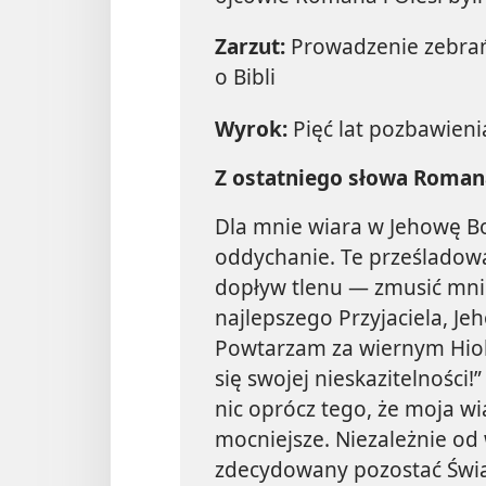
Zarzut:
Prowadzenie zebrań
o Bibli
Wyrok:
Pięć lat pozbawieni
Z ostatniego słowa Roman
Dla mnie wiara w Jehowę Bo
oddychanie. Te prześladowa
dopływ tlenu — zmusić mni
najlepszego Przyjaciela, Jeh
Powtarzam za wiernym Hiob
się swojej nieskazitelności!” 
nic oprócz tego, że moja wia
mocniejsze. Niezależnie od 
zdecydowany pozostać Świ