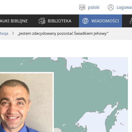
polski
Logowa
Wybór
(ope
języka
new
AUKI BIBLIJNE
BIBLIOTEKA
WIADOMOŚCI
win
Rosja
„Jestem zdecydowany pozostać Świadkiem Jehowy”