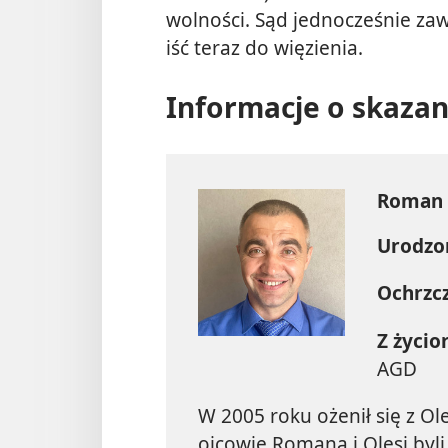
wolności. Sąd jednocześnie zaw
iść teraz do więzienia.
Informacje o skaza
Roman 
Urodzo
Ochrzc
Z życio
AGD
W 2005 roku ożenił się z Ol
ojcowie Romana i Olesi byli