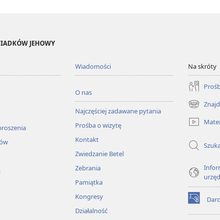
ŚWIADKÓW JEHOWY
Wiadomości
Na skróty
Prośb
O nas
Znajd
(opens
Najczęściej zadawane pytania
new
Mater
Prośba o wizytę
window)
proszenia
Kontakt
łów
Szuka
Zwiedzanie Betel
Infor
Zebrania
a
urzę
Pamiątka
Kongresy
Dar
(opens
Działalność
new