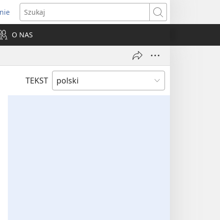
nie
ns
Szukaj
O NAS
dow)
TEKST