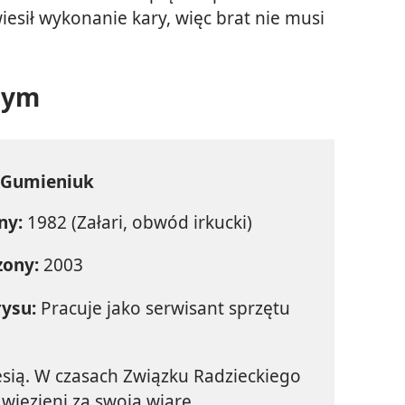
iesił wykonanie kary, więc brat nie musi
nym
Gumieniuk
ny:
1982 (Załari, obwód irkucki)
zony:
2003
rysu:
Pracuje jako serwisant sprzętu
esią. W czasach Związku Radzieckiego
 więzieni za swoją wiarę