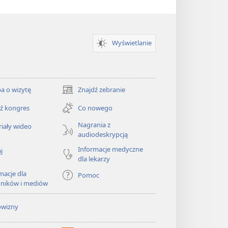
Wyświetlanie
a o wizytę
Znajdź zebranie
(opens
new
ź kongres
Co nowego
window)
Nagrania z
iały wideo
audiodeskrypcją
Informacje medyczne
j
dla lekarzy
macje dla
Pomoc
dników i mediów
owizny