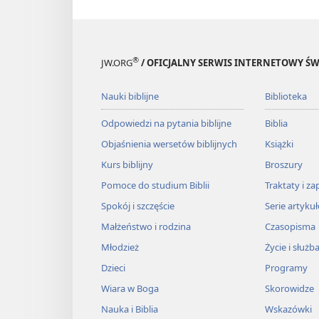
®
JW.ORG
/ OFICJALNY SERWIS INTERNETOWY 
Nauki biblijne
Biblioteka
Odpowiedzi na pytania biblijne
Biblia
Objaśnienia wersetów biblijnych
Książki
Kurs biblijny
Broszury
Pomoce do studium Biblii
Traktaty i za
Spokój i szczęście
Serie artyku
Małżeństwo i rodzina
Czasopisma
Młodzież
Życie i służb
Dzieci
Programy
Wiara w Boga
Skorowidze
Nauka i Biblia
Wskazówki