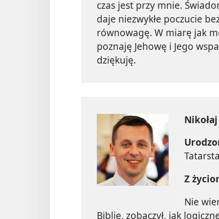
czas jest przy mnie. Świado
daje niezwykłe poczucie b
równowagę. W miarę jak moja
poznaję Jehowę i Jego wspa
dziękuję.
Nikołaj
Urodzo
Tatarst
Z życio
Nie wie
Biblię, zobaczył, jak logiczn