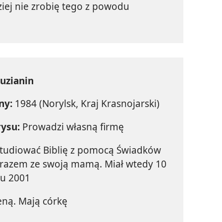
dziej nie zrobię tego z powodu
uzianin
ny:
1984 (Norylsk, Kraj Krasnojarski)
rysu:
Prowadzi własną firmę
studiować Biblię z pomocą Świadków
razem ze swoją mamą. Miał wtedy 10
ku 2001
leną. Mają córkę