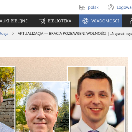
polski
Logowa
Wybór
(ope
języka
new
AUKI BIBLIJNE
BIBLIOTEKA
WIADOMOŚCI
win
Rosja
AKTUALIZACJA — BRACIA POZBAWIENI WOLNOŚCI | „Najważniejsze