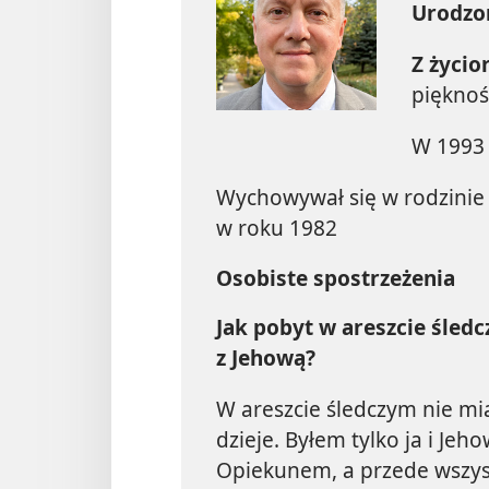
Urodzo
Z życio
pięknoś
W 1993 r
Wychowywał się w rodzinie
w roku 1982
Osobiste spostrzeżenia
Jak pobyt w areszcie śled
z Jehową?
W areszcie śledczym nie mi
dzieje. Byłem tylko ja i Je
Opiekunem, a przede wszyst