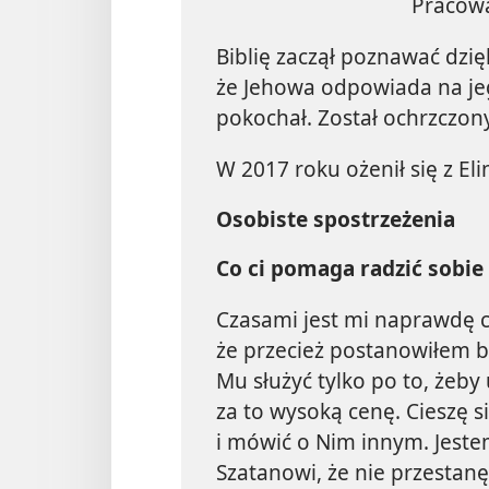
Pracowa
Biblię zaczął poznawać dzięk
że Jehowa odpowiada na jeg
pokochał. Został ochrzczon
W 2017 roku ożenił się z El
Osobiste spostrzeżenia
Co ci pomaga radzić sobie
Czasami jest mi naprawdę 
że przecież postanowiłem b
Mu służyć tylko po to, żeb
za to wysoką cenę. Cieszę 
i mówić o Nim innym. Jes
Szatanowi, że nie przestan