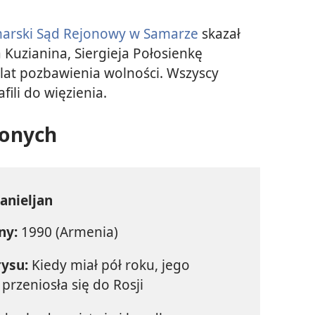
arski Sąd Rejonowy w Samarze
skazał
 Kuzianina, Siergieja Połosienkę
 lat pozbawienia wolności. Wszyscy
fili do więzienia.
żonych
anieljan
ny:
1990 (Armenia)
rysu:
Kiedy miał pół roku, jego
przeniosła się do Rosji