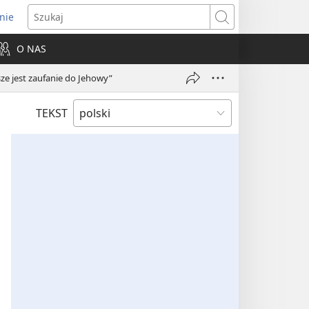
nie
ns
Szukaj
O NAS
dow)
 jest zaufanie do Jehowy”
TEKST