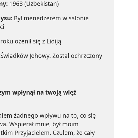
ny:
1968 (Uzbekistan)
rysu:
Był menedżerem w salonie
ci
oku ożenił się z Lidiją
 Świadków Jehowy. Został ochrzczony
czym wpłynął na twoją więź
ałem żadnego wpływu na to, co się
howa. Wspierał mnie, był moim
kim Przyjacielem. Czułem, że cały