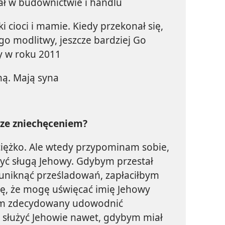
ł w budownictwie i handlu
i cioci i mamie. Kiedy przekonał się,
o modlitwy, jeszcze bardziej Go
y w roku 2011
iną. Mają syna
 ze zniechęceniem?
ciężko. Ale wtedy przypominam sobie,
yć sługą Jehowy. Gdybym przestał
y uniknąć prześladowań, zapłaciłbym
się, że mogę uświęcać imię Jehowy
tem zdecydowany udowodnić
ę służyć Jehowie nawet, gdybym miał