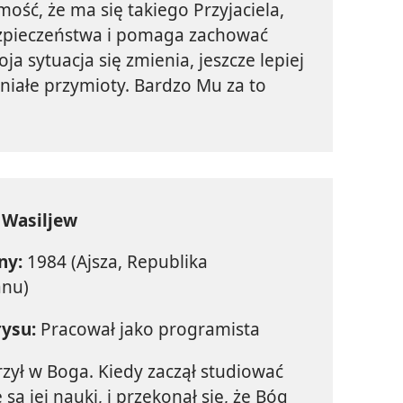
mość, że ma się takiego Przyjaciela,
ezpieczeństwa i pomaga zachować
 sytuacja się zmienia, jeszcze lepiej
niałe przymioty. Bardzo Mu za to
 Wasiljew
ny:
1984 (Ajsza, Republika
anu)
rysu:
Pracował jako programista
rzył w Boga. Kiedy zaczął studiować
e są jej nauki, i przekonał się, że Bóg