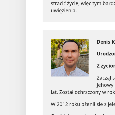
stracić życie, więc tym bar
uwięzienia.
Denis K
Urodzo
Z życio
Zaczął 
Jehowy 
lat. Został ochrzczony w ro
W 2012 roku ożenił się z Je