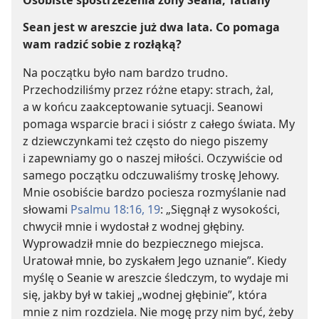
Osobiste spostrzeżenia żony Seana, Tatiany
a
Sean jest w areszcie już dwa lata. Co pomaga
wam radzić sobie z rozłąką?
Na początku było nam bardzo trudno.
Przechodziliśmy przez różne etapy: strach, żal,
a w końcu zaakceptowanie sytuacji. Seanowi
pomaga wsparcie braci i sióstr z całego świata. My
z dziewczynkami też często do niego piszemy
i zapewniamy go o naszej miłości. Oczywiście od
samego początku odczuwaliśmy troskę Jehowy.
Mnie osobiście bardzo pociesza rozmyślanie nad
słowami
Psalmu 18:16,
19
: „Sięgnął z wysokości,
chwycił mnie i wydostał z wodnej głębiny.
Wyprowadził mnie do bezpiecznego miejsca.
Uratował mnie, bo zyskałem Jego uznanie”. Kiedy
myślę o Seanie w areszcie śledczym, to wydaje mi
się, jakby był w takiej „wodnej głębinie”, która
mnie z nim rozdziela. Nie mogę przy nim być, żeby