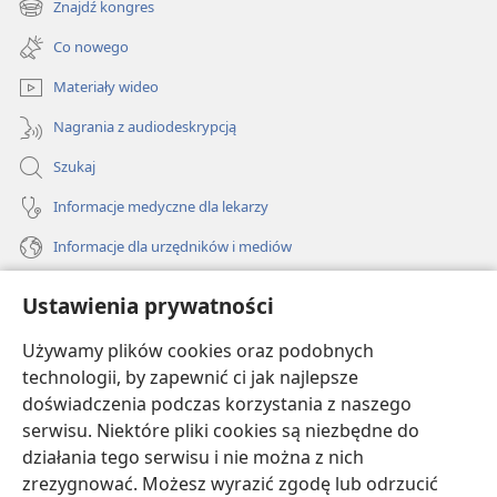
Znajdź kongres
(opens
window)
new
Co nowego
window)
Materiały wideo
Nagrania z audiodeskrypcją
Szukaj
Informacje medyczne dla lekarzy
Informacje dla urzędników i mediów
Pomoc
Ustawienia prywatności
Darowizny
Używamy plików cookies oraz podobnych
(opens
new
technologii, by zapewnić ci jak najlepsze
window)
doświadczenia podczas korzystania z naszego
BIBLIOTEKA INTERNETOWA Strażnicy
(opens
serwisu. Niektóre pliki cookies są niezbędne do
new
®
JW Hub
działania tego serwisu i nie można z nich
window)
(opens
zrezygnować. Możesz wyrazić zgodę lub odrzucić
new