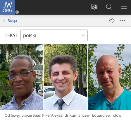
JW.ORG
Logowanie
(opens
Wybór
Szukaj
PO
new
języka
na
ME
Rosja
window)
JW.ORG
TEKST
Od lewej: bracia Sean Pike, Aleksandr Rumiancew i Eduard Swiridow