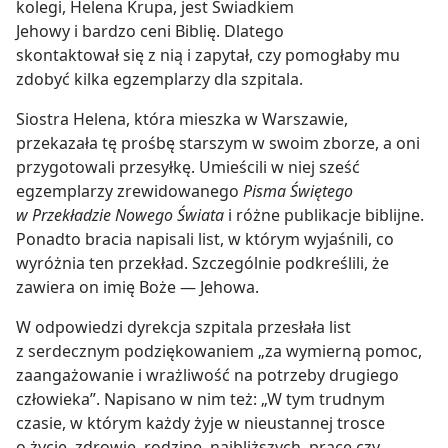
kolegi, Helena Krupa, jest Świadkiem
Jehowy i bardzo ceni Biblię. Dlatego
skontaktował się z nią i zapytał, czy pomogłaby mu
zdobyć kilka egzemplarzy dla szpitala.
Siostra Helena, która mieszka w Warszawie,
przekazała tę prośbę starszym w swoim zborze, a oni
przygotowali przesyłkę. Umieścili w niej sześć
egzemplarzy zrewidowanego
Pisma Świętego
w Przekładzie Nowego Świata
i różne publikacje biblijne.
Ponadto bracia napisali list, w którym wyjaśnili, co
wyróżnia ten przekład. Szczególnie podkreślili, że
zawiera on imię Boże — Jehowa.
W odpowiedzi dyrekcja szpitala przesłała list
z serdecznym podziękowaniem „za wymierną pomoc,
zaangażowanie i wrażliwość na potrzeby drugiego
człowieka”. Napisano w nim też: „W tym trudnym
czasie, w którym każdy żyje w nieustannej trosce
o życie, zdrowie, rodzinę, najbliższych, pracę czy