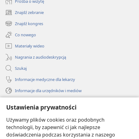
Prośba o wizytę
Znajdź zebranie
(opens
new
Znajdź kongres
(opens
window)
new
Co nowego
window)
Materiały wideo
Nagrania z audiodeskrypcją
Szukaj
Informacje medyczne dla lekarzy
Informacje dla urzędników i mediów
Pomoc
Ustawienia prywatności
Darowizny
Używamy plików cookies oraz podobnych
(opens
new
technologii, by zapewnić ci jak najlepsze
window)
doświadczenia podczas korzystania z naszego
BIBLIOTEKA INTERNETOWA Strażnicy
(opens