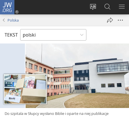
JW.ORG
Logowanie
(opens
Wybór
Szukaj
PO
new
języka
na
ME
Polska
window)
JW.ORG
TEKST
Do szpitala w Słupcy wysłano Biblie i oparte na niej publikacje