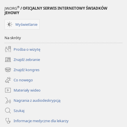
®
JW.ORG
/ OFICJALNY SERWIS INTERNETOWY ŚWIADKÓW
JEHOWY
Wyświetlanie
Na skróty
Prośba o wizytę
Znajdź zebranie
(opens
new
Znajdź kongres
(opens
window)
new
Co nowego
window)
Materiały wideo
Nagrania z audiodeskrypcją
Szukaj
Informacje medyczne dla lekarzy