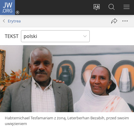
JW.ORG
Logowanie
(opens
Wybór
Szukaj
PO
new
języka
na
ME
Erytrea
window)
JW.ORG
TEKST
Habtemichael Tesfamariam z żoną, Leterberhan Bezabih, przed swoim
uwięzieniem