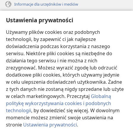
Informacje dla urzędników i mediów
Pomoc
Ustawienia prywatności
Darowizny
Używamy plików cookies oraz podobnych
(opens
new
technologii, by zapewnić ci jak najlepsze
window)
doświadczenia podczas korzystania z naszego
BIBLIOTEKA INTERNETOWA Strażnicy
(opens
serwisu. Niektóre pliki cookies są niezbędne do
new
®
JW Hub
działania tego serwisu i nie można z nich
window)
(opens
zrezygnować. Możesz wyrazić zgodę lub odrzucić
new
®
JW Library
window)
dodatkowe pliki cookies, których używamy jedynie
w celu ulepszenia doświadczeń użytkownika. Żadne
Watchtower Library
z tych danych nie zostaną nigdy sprzedane lub użyte
w celach marketingowych. Przeczytaj
Globalną
politykę wykorzystywania cookies i podobnych
technologii
, by dowiedzieć się więcej. W dowolnym
Copyright
© 2026 Watch Tower Bible and Tract Society of Pennsylvania.
momencie możesz zmienić swoje ustawienia na
WARUNKI UŻYTKOWANIA
|
POLITYKA PRYWATNOŚCI
|
USTAWIENIA
stronie
Ustawienia prywatności
.
PRYWATNOŚCI