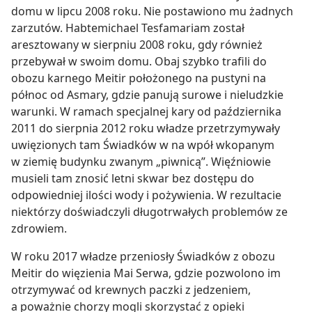
domu w lipcu 2008 roku. Nie postawiono mu żadnych
zarzutów. Habtemichael Tesfamariam został
aresztowany w sierpniu 2008 roku, gdy również
przebywał w swoim domu. Obaj szybko trafili do
obozu karnego Meitir położonego na pustyni na
północ od Asmary, gdzie panują surowe i nieludzkie
warunki. W ramach specjalnej kary od października
2011 do sierpnia 2012 roku władze przetrzymywały
uwięzionych tam Świadków w na wpół wkopanym
w ziemię budynku zwanym „piwnicą”. Więźniowie
musieli tam znosić letni skwar bez dostępu do
odpowiedniej ilości wody i pożywienia. W rezultacie
niektórzy doświadczyli długotrwałych problemów ze
zdrowiem.
W roku 2017 władze przeniosły Świadków z obozu
Meitir do więzienia Mai Serwa, gdzie pozwolono im
otrzymywać od krewnych paczki z jedzeniem,
a poważnie chorzy mogli skorzystać z opieki