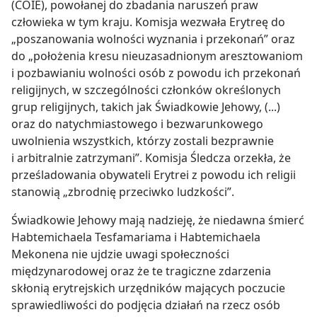
(COIE), powołanej do zbadania naruszeń praw
człowieka w tym kraju. Komisja wezwała Erytreę do
„poszanowania wolności wyznania i przekonań” oraz
do „położenia kresu nieuzasadnionym aresztowaniom
i pozbawianiu wolności osób z powodu ich przekonań
religijnych, w szczególności członków określonych
grup religijnych, takich jak Świadkowie Jehowy, (...)
oraz do natychmiastowego i bezwarunkowego
uwolnienia wszystkich, którzy zostali bezprawnie
i arbitralnie zatrzymani”. Komisja Śledcza orzekła, że
prześladowania obywateli Erytrei z powodu ich religii
stanowią „zbrodnię przeciwko ludzkości”.
Świadkowie Jehowy mają nadzieję, że niedawna śmierć
Habtemichaela Tesfamariama i Habtemichaela
Mekonena nie ujdzie uwagi społeczności
międzynarodowej oraz że te tragiczne zdarzenia
skłonią erytrejskich urzędników mających poczucie
sprawiedliwości do podjęcia działań na rzecz osób