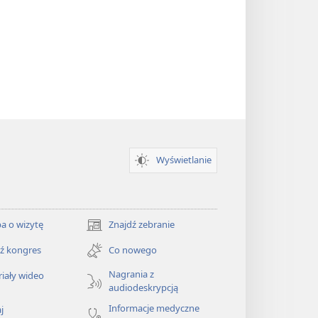
Wyświetlanie
a o wizytę
Znajdź zebranie
(opens
new
ź kongres
Co nowego
window)
Nagrania z
iały wideo
audiodeskrypcją
Informacje medyczne
j