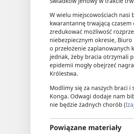
Świadków Jehowy w trakcie trw
W wielu miejscowościach nasi 
kwarantannę trwającą czasem 
zredukować możliwość rozprzes
niebezpiecznym okresie, Biur
o przełożenie zaplanowanych 
jednak, żeby bracia otrzymali
epidemii mogły obejrzeć nagr
Królestwa.
Modlimy się za naszych braci i
Konga. Odwagi dodaje nam bibli
nie będzie żadnych chorób (
Iza
Powiązane materiały