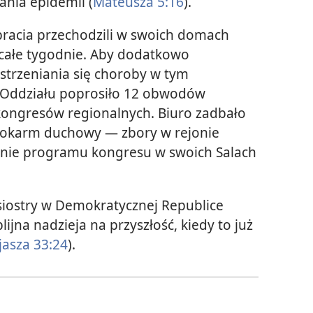
ania epidemii (
Mateusza 5:16
).
bracia przechodzili w swoich domach
całe tygodnie. Aby dodatkowo
trzeniania się choroby w tym
o Oddziału poprosiło 12 obwodów
kongresów regionalnych. Biuro zadbało
 pokarm duchowy — zbory w rejonie
anie programu kongresu w swoich Salach
 siostry w Demokratycznej Republice
jna nadzieja na przyszłość, kiedy to już
jasza 33:24
).