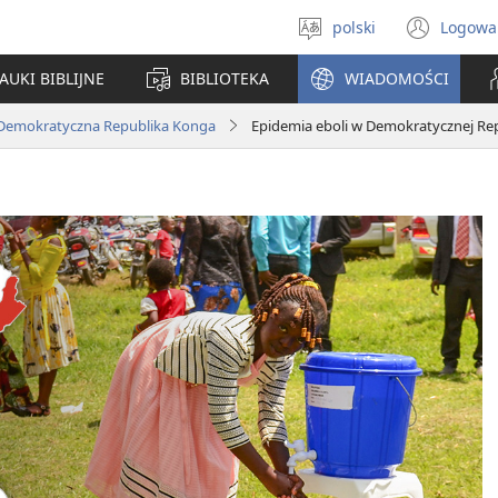
polski
Logowa
Wybór
(ope
języka
new
AUKI BIBLIJNE
BIBLIOTEKA
WIADOMOŚCI
win
Demokratyczna Republika Konga
Epidemia eboli w Demokratycznej Re