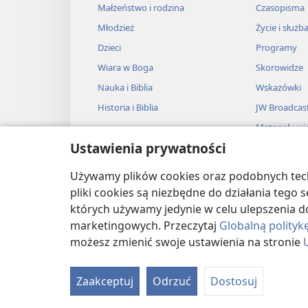
Małżeństwo i rodzina
Czasopisma
Młodzież
Życie i służb
Dzieci
Programy
Wiara w Boga
Skorowidze
Nauka i Biblia
Wskazówki
Historia i Biblia
JW Broadcas
Materiały wi
Ustawienia prywatności
Muzyka
Słuchowiska
Używamy plików cookies oraz podobnych techn
Adaptacje dź
pliki cookies są niezbędne do działania tego
których używamy jedynie w celu ulepszenia d
marketingowych. Przeczytaj
Globalną polityk
możesz zmienić swoje ustawienia na stronie
Copyright
© 2026 Watch Tower Bible and T
Zaakceptuj
Odrzuć
Dostosuj