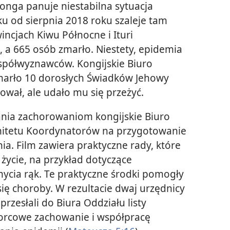
nga panuje niestabilna sytuacja
u od sierpnia 2018 roku szaleje tam
ncjach Kiwu Północne i Ituri
a 665 osób zmarło. Niestety, epidemia
spółwyznawców. Kongijskie Biuro
marło 10 dorosłych Świadków Jehowy
rował, ale udało mu się przeżyć.
ania zachorowaniom kongijskie Biuro
mitetu Koordynatorów na przygotowanie
ia. Film zawiera praktyczne rady, które
życie, na przykład dotyczące
ycia rąk. Te praktyczne środki pomogły
się choroby. W rezultacie dwaj urzędnicy
rzesłali do Biura Oddziału listy
zorcowe zachowanie i współpracę