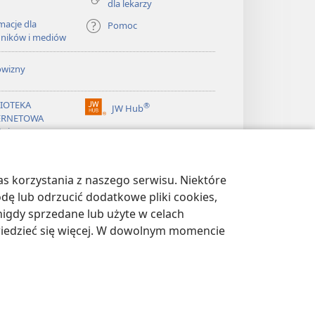
dla lekarzy
macje dla
Pomoc
dników i mediów
owizny
LIOTEKA
®
JW Hub
(opens
ERNETOWA
new
żnicy
window)
®
ibrary
Watchtower Library
s korzystania z naszego serwisu. Niektóre
odę lub odrzucić dodatkowe pliki cookies,
igdy sprzedane lub użyte w celach
wiedzieć się więcej. W dowolnym momencie
WATNOŚCI
|
USTAWIENIA PRYWATNOŚCI