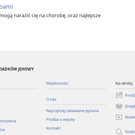
obami
 mogą narazić cię na chorobę, oraz najlepsze
ŚWIADKÓW JEHOWY
Wiadomości
Na skróty
Prośb
O nas
Znajd
(opens
Najczęściej zadawane pytania
new
Mater
Prośba o wizytę
window)
proszenia
Kontakt
łów
Szuka