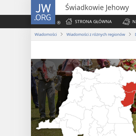
JW.ORG
Świadkowie Jehowy
STRONA GŁÓWNA
N
Wiadomości
Wiadomości z różnych regionów