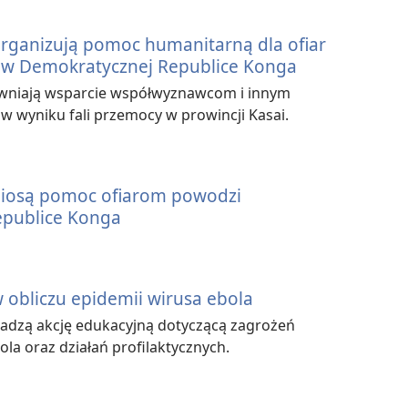
rganizują pomoc humanitarną dla ofiar
h w Demokratycznej Republice Konga
wniają wsparcie współwyznawcom i innym
 w wyniku fali przemocy w prowincji Kasai.
niosą pomoc ofiarom powodzi
epublice Konga
obliczu epidemii wirusa ebola
dzą akcję edukacyjną dotyczącą zagrożeń
la oraz działań profilaktycznych.