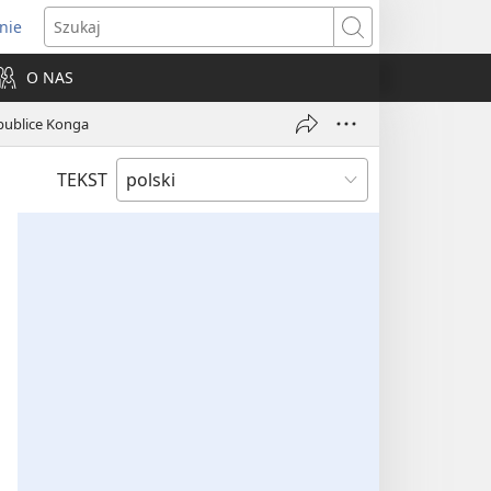
nie
ns
Szukaj
O NAS
dow)
publice Konga
TEKST