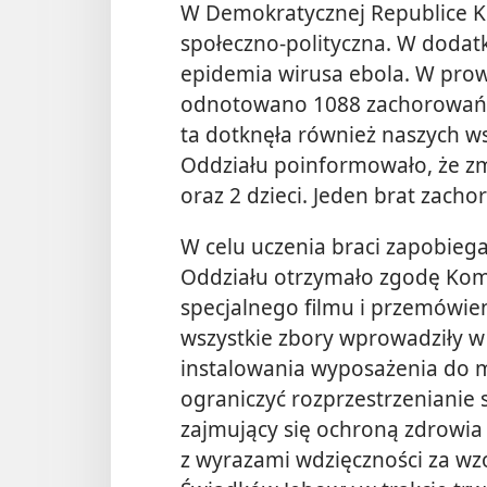
W Demokratycznej Republice Ko
społeczno-polityczna. W dodatk
epidemia wirusa ebola. W prowi
odnotowano 1088 zachorowań, 
ta dotknęła również naszych w
Oddziału poinformowało, że z
oraz 2 dzieci. Jeden brat zacho
W celu uczenia braci zapobieg
Oddziału otrzymało zgodę Ko
specjalnego filmu i przemówien
wszystkie zbory wprowadziły w 
instalowania wyposażenia do m
ograniczyć rozprzestrzenianie 
zajmujący się ochroną zdrowia p
z wyrazami wdzięczności za w