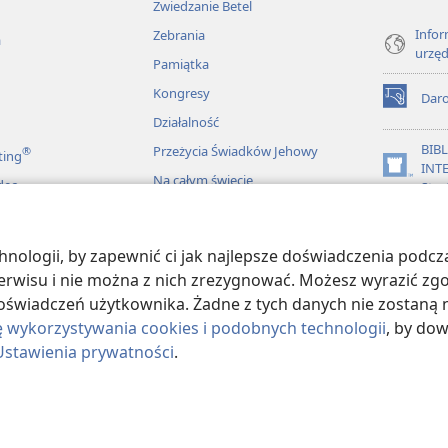
Zwiedzanie Betel
Infor
Zebrania
a
urzę
Pamiątka
Kongresy
Dar
(opens
Działalność
new
window)
BIB
Przeżycia Świadków Jehowy
®
ting
INT
(opens
Na całym świecie
deo
Stra
new
window)
JW L
ologii, by zapewnić ci jak najlepsze doświadczenia podcza
więkowe Biblii
 serwisu i nie można z nich zrezygnować. Możesz wyrazić zg
oświadczeń użytkownika. Żadne z tych danych nie zostaną n
ę wykorzystywania cookies i podobnych technologii
, by do
Ustawienia prywatności
.
ract Society of Pennsylvania.
WARUNKI UŻYTKOWANIA
|
POLITYKA PRY