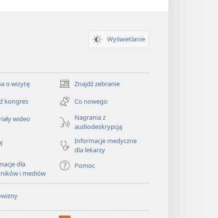
Wyświetlanie
a o wizytę
Znajdź zebranie
(opens
new
ź kongres
Co nowego
window)
Nagrania z
iały wideo
audiodeskrypcją
Informacje medyczne
j
dla lekarzy
macje dla
Pomoc
dników i mediów
owizny