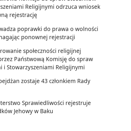
yszeniami Religijnymi odrzuca wniosek
ą rejestrację
adza poprawki do prawa o wolności
magając ponownej rejestracji
rowanie społeczności religijnej
przez Państwową Komisję do spraw
 i Stowarzyszeniami Religijnymi
ejdżan zostaje 43 członkiem Rady
erstwo Sprawiedliwości rejestruje
adków Jehowy w Baku