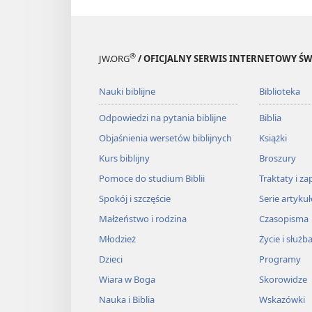
®
JW.ORG
/ OFICJALNY SERWIS INTERNETOWY 
Nauki biblijne
Biblioteka
Odpowiedzi na pytania biblijne
Biblia
Objaśnienia wersetów biblijnych
Książki
Kurs biblijny
Broszury
Pomoce do studium Biblii
Traktaty i za
Spokój i szczęście
Serie artyku
Małżeństwo i rodzina
Czasopisma
Młodzież
Życie i służb
Dzieci
Programy
Wiara w Boga
Skorowidze
Nauka i Biblia
Wskazówki