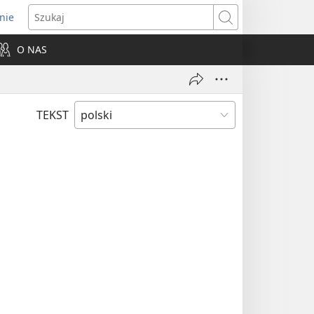
nie
ns
Szukaj
O NAS
dow)
TEKST