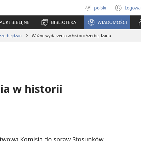
polski
Logowa
Wybór
(ope
języka
new
AUKI BIBLIJNE
BIBLIOTEKA
WIADOMOŚCI
win
Azerbejdżan
Ważne wydarzenia w historii Azerbejdżanu
a w historii
twowa Komisja do spraw Stosunków