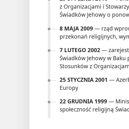
z Organizacjami i Stowarz
Świadków Jehowy o ponown
8 MAJA 2009
— rząd wprow
przekonań religijnych, wy
7 LUTEGO 2002
— zarejest
Świadków Jehowy w Baku 
Stosunków z Organizacjami
25 STYCZNIA 2001
— Azerb
Europy
22 GRUDNIA 1999
— Minist
społeczność religijną Świ