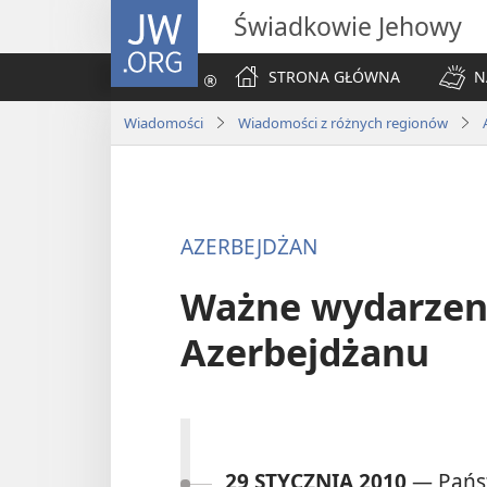
JW.ORG
Świadkowie Jehowy
STRONA GŁÓWNA
N
Wiadomości
Wiadomości z różnych regionów
AZERBEJDŻAN
Ważne wydarzeni
Azerbejdżanu
29 STYCZNIA 2010
— Pańs