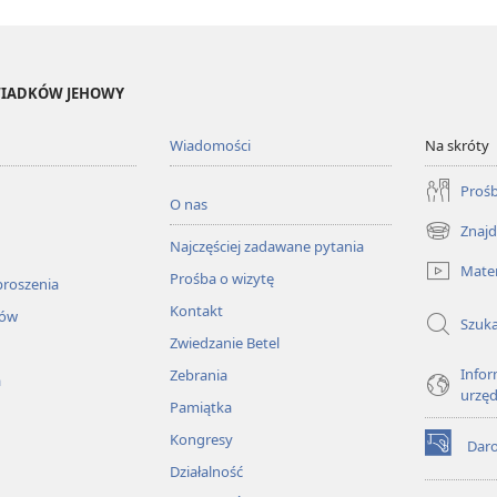
ŚWIADKÓW JEHOWY
Wiadomości
Na skróty
Prośb
O nas
Znajd
(opens
Najczęściej zadawane pytania
new
Mater
Prośba o wizytę
window)
proszenia
Kontakt
łów
Szuka
Zwiedzanie Betel
Infor
Zebrania
a
urzę
Pamiątka
Kongresy
Dar
(opens
Działalność
new