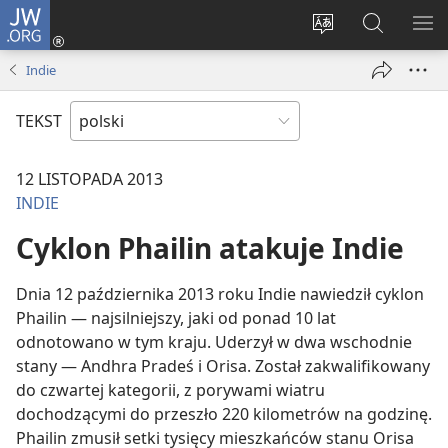
JW.ORG
Logowanie
(opens
Wybór
Szukaj
PO
new
języka
na
ME
Indie
window)
JW.ORG
TEKST
12 LISTOPADA 2013
INDIE
Cyklon Phailin atakuje Indie
Dnia 12 października 2013 roku Indie nawiedził cyklon
Phailin — najsilniejszy, jaki od ponad 10 lat
odnotowano w tym kraju. Uderzył w dwa wschodnie
stany — Andhra Pradeś i Orisa. Został zakwalifikowany
do czwartej kategorii, z porywami wiatru
dochodzącymi do przeszło 220 kilometrów na godzinę.
Phailin zmusił setki tysięcy mieszkańców stanu Orisa