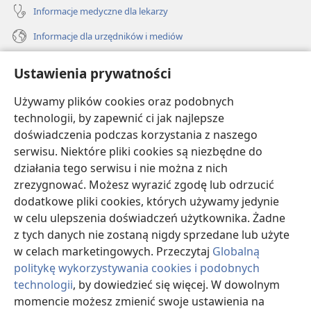
Informacje medyczne dla lekarzy
Informacje dla urzędników i mediów
Pomoc
Ustawienia prywatności
Darowizny
Używamy plików cookies oraz podobnych
(opens
new
technologii, by zapewnić ci jak najlepsze
window)
doświadczenia podczas korzystania z naszego
BIBLIOTEKA INTERNETOWA Strażnicy
(opens
serwisu. Niektóre pliki cookies są niezbędne do
new
®
JW Hub
działania tego serwisu i nie można z nich
window)
(opens
zrezygnować. Możesz wyrazić zgodę lub odrzucić
new
®
JW Library
window)
dodatkowe pliki cookies, których używamy jedynie
w celu ulepszenia doświadczeń użytkownika. Żadne
Watchtower Library
z tych danych nie zostaną nigdy sprzedane lub użyte
w celach marketingowych. Przeczytaj
Globalną
politykę wykorzystywania cookies i podobnych
technologii
, by dowiedzieć się więcej. W dowolnym
Copyright
© 2026 Watch Tower Bible and Tract Society of Pennsylvania.
momencie możesz zmienić swoje ustawienia na