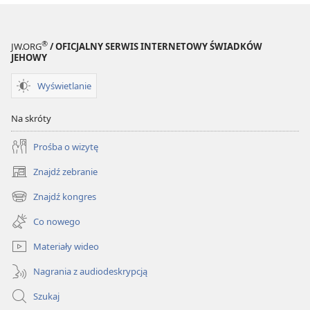
®
JW.ORG
/ OFICJALNY SERWIS INTERNETOWY ŚWIADKÓW
JEHOWY
Wyświetlanie
Na skróty
Prośba o wizytę
Znajdź zebranie
(opens
new
Znajdź kongres
(opens
window)
new
Co nowego
window)
Materiały wideo
Nagrania z audiodeskrypcją
Szukaj