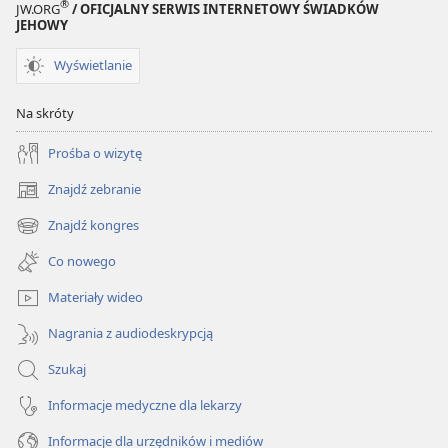
®
JW.ORG
/ OFICJALNY SERWIS INTERNETOWY ŚWIADKÓW
JEHOWY
Wyświetlanie
Na skróty
Prośba o wizytę
Znajdź zebranie
(opens
new
Znajdź kongres
(opens
window)
new
Co nowego
window)
Materiały wideo
Nagrania z audiodeskrypcją
Szukaj
Informacje medyczne dla lekarzy
Informacje dla urzędników i mediów