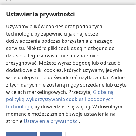
Pomoc
Ustawienia prywatności
Darowizny
Używamy plików cookies oraz podobnych
(opens
new
technologii, by zapewnić ci jak najlepsze
window)
doświadczenia podczas korzystania z naszego
BIBLIOTEKA INTERNETOWA Strażnicy
(opens
serwisu. Niektóre pliki cookies są niezbędne do
new
®
JW Hub
działania tego serwisu i nie można z nich
window)
(opens
zrezygnować. Możesz wyrazić zgodę lub odrzucić
new
®
JW Library
window)
dodatkowe pliki cookies, których używamy jedynie
w celu ulepszenia doświadczeń użytkownika. Żadne
Watchtower Library
z tych danych nie zostaną nigdy sprzedane lub użyte
w celach marketingowych. Przeczytaj
Globalną
politykę wykorzystywania cookies i podobnych
technologii
, by dowiedzieć się więcej. W dowolnym
momencie możesz zmienić swoje ustawienia na
Copyright
© 2026 Watch Tower Bible and Tract Society of Pennsylvania.
WARUNKI UŻYTKOWANIA
|
POLITYKA PRYWATNOŚCI
|
USTAWIENIA
stronie
Ustawienia prywatności
.
PRYWATNOŚCI