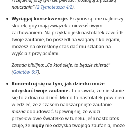
Przejawiaj przy tym cierpliwość i posługuj się sztuką
nauczania” (
2 Tymoteusza 4:2
).
Wyciągaj konsekwencje.
Przynoszą one najlepszy
skutek, gdy mają związek z niewłaściwym
zachowaniem. Na przykład jeśli nastolatek zawiódł
twoje zaufanie, bo poszedł na wagary z kolegami,
możesz na określony czas dać mu szlaban na
wyjścia z przyjaciółmi.
Zasada biblijna: „Co ktoś sieje, to będzie zbierać”
(
Galatów 6:7
).
Koncentruj się na tym, jak dziecko może
odzyskać twoje zaufanie.
To prawda, że nie stanie
się to z dnia na dzień. Mimo to nastolatek powinien
wiedzieć, że z czasem nadszarpnięte zaufanie
można
odbudować. Upewnij się, że widzi
przysłowiowe światełko w tunelu. Jeśli nastolatek
czuje, że
nigdy
nie odzyska twojego zaufania, może