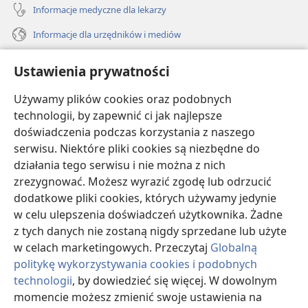
Informacje medyczne dla lekarzy
Informacje dla urzędników i mediów
Pomoc
Ustawienia prywatności
Darowizny
Używamy plików cookies oraz podobnych
(opens
new
technologii, by zapewnić ci jak najlepsze
window)
doświadczenia podczas korzystania z naszego
BIBLIOTEKA INTERNETOWA Strażnicy
(opens
serwisu. Niektóre pliki cookies są niezbędne do
new
®
JW Hub
działania tego serwisu i nie można z nich
window)
(opens
zrezygnować. Możesz wyrazić zgodę lub odrzucić
new
®
JW Library
window)
dodatkowe pliki cookies, których używamy jedynie
w celu ulepszenia doświadczeń użytkownika. Żadne
Watchtower Library
z tych danych nie zostaną nigdy sprzedane lub użyte
w celach marketingowych. Przeczytaj
Globalną
politykę wykorzystywania cookies i podobnych
technologii
, by dowiedzieć się więcej. W dowolnym
Copyright
© 2026 Watch Tower Bible and Tract Society of Pennsylvania.
momencie możesz zmienić swoje ustawienia na