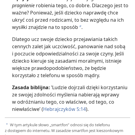
pragnienie
robienia tego, co dobre. Dlaczego jest to
ważne? Ponieważ, jeśli dziecko naprawdę chce
ukryć coś przed rodzicami, to bez względu na ich
wysiłki znajdzie na to sposób
.
b
Dlatego ucz swoje dziecko przejawiania takich
cennych zalet jak uczciwość, panowanie nad sobą
i poczucie odpowiedzialności za swoje czyny. Jeśli
dziecko kieruje się zasadami moralnymi, istnieje
większe prawdopodobieństwo, że będzie
korzystało z telefonu w sposób mądry.
Zasada biblijna:
‛Ludzie dojrzali dzięki korzystaniu
ze swojej zdolności myślenia nabierają wprawy
w odróżnianiu tego, co właściwe, od tego, co
niewłaściwe’ (
Hebrajczyków 5:14
).
W tym artykule słowo „smartfon” odnosi się do telefonu
a
z dostępem do internetu. W zasadzie smartfon jest kieszonkowym