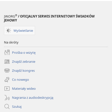
®
JW.ORG
/ OFICJALNY SERWIS INTERNETOWY ŚWIADKÓW
JEHOWY
Wyświetlanie
Na skróty
Prośba o wizytę
Znajdź zebranie
(opens
new
Znajdź kongres
(opens
window)
new
Co nowego
window)
Materiały wideo
Nagrania z audiodeskrypcją
Szukaj