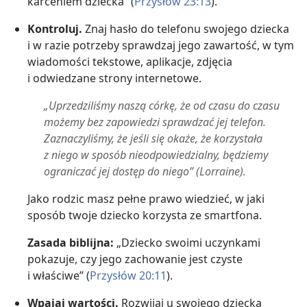
karceniem dziecka” (
Przysłów 23:13
).
Kontroluj.
Znaj hasło do telefonu swojego dziecka
i w razie potrzeby sprawdzaj jego zawartość, w tym
wiadomości tekstowe, aplikacje, zdjęcia
i odwiedzane strony internetowe.
„Uprzedziliśmy naszą córkę, że od czasu do czasu
możemy bez zapowiedzi sprawdzać jej telefon.
Zaznaczyliśmy, że jeśli się okaże, że korzystała
z niego w sposób nieodpowiedzialny, będziemy
ograniczać jej dostęp do niego” (Lorraine).
Jako rodzic masz pełne prawo wiedzieć, w jaki
sposób twoje dziecko korzysta ze smartfona.
Zasada biblijna:
„Dziecko swoimi uczynkami
pokazuje, czy jego zachowanie jest czyste
i właściwe” (
Przysłów 20:11
).
Wpajaj wartości.
Rozwijaj u swojego dziecka