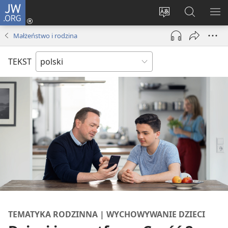
JW.ORG
Logowanie
(opens
Wybór
Szukaj
PO
new
języka
na
ME
Małżeństwo i rodzina
window)
JW.ORG
TEKST
TEMATYKA RODZINNA | WYCHOWYWANIE DZIECI