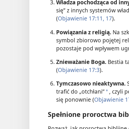
Władza pochodząca od inn
się” z innych systemów władz
(
Objawienie 17:11,
17
).
Powiązania z religią.
Na szka
symbol zbiorowo pojętej reli
pozostaje pod wpływem ugr
Znieważanie Boga.
Bestia ta
(
Objawienie 17:3
).
Tymczasowo nieaktywna.
S
trafić do „otchłani”
, czyli
a
się ponownie (
Objawienie 1
Spełnione proroctwa bib
Rozważ, jak proroctwa biblijne d