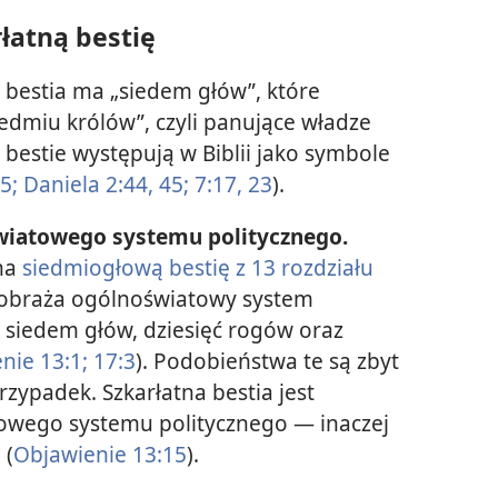
łatną bestię
 bestia ma „siedem głów”, które
iedmiu królów”, czyli panujące władze
 i bestie występują w Biblii jako symbole
5;
Daniela 2:44, 45;
7:17,
23
).
iatowego systemu politycznego.
ina
siedmiogłową bestię z 13 rozdziału
yobraża ogólnoświatowy system
ą siedem głów, dziesięć rogów oraz
nie 13:1;
17:3
). Podobieństwa te są zbyt
rzypadek. Szkarłatna bestia jest
owego systemu politycznego — inaczej
 (
Objawienie 13:15
).