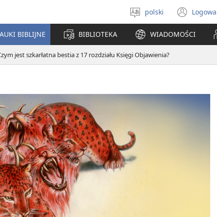
polski
Logowa
Wybór
(ope
języka
new
AUKI BIBLIJNE
BIBLIOTEKA
WIADOMOŚCI
win
zym jest szkarłatna bestia z 17 rozdziału Księgi Objawienia?