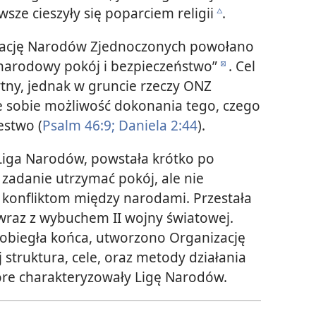
ze cieszyły się poparciem religii
.
c
ację Narodów Zjednoczonych powołano
narodowy pokój i bezpieczeństwo”
. Cel
d
tny, jednak w gruncie rzeczy ONZ
 sobie możliwość dokonania tego, czego
estwo (
Psalm 46:9;
Daniela 2:44
).
iga Narodów, powstała krótko po
 zadanie utrzymać pokój, ale nie
m konfliktom między narodami. Przestała
raz z wybuchem II wojny światowej.
obiegła końca, utworzono Organizację
struktura, cele, oraz metody działania
óre charakteryzowały Ligę Narodów.