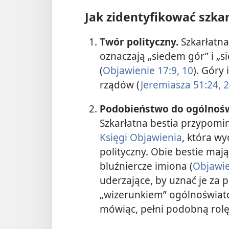
Jak zidentyfikować szkar
Twór polityczny.
Szkarłatna
oznaczają „siedem gór” i „s
(
Objawienie 17:9, 10
). Góry
rządów (
Jeremiasza 51:24, 2
Podobieństwo do ogólnośw
Szkarłatna bestia przypom
Księgi Objawienia
, która w
polityczny. Obie bestie maj
bluźniercze imiona (
Objawie
uderzające, by uznać je za p
„wizerunkiem” ogólnoświat
mówiąc, pełni podobną rolę