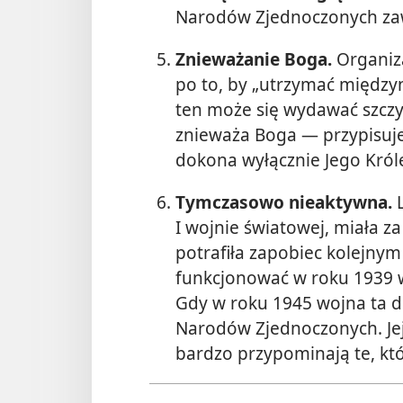
Narodów Zjednoczonych zaws
Znieważanie Boga.
Organiz
po to, by „utrzymać między
ten może się wydawać szczy
znieważa Boga — przypisuje
dokona wyłącznie Jego Król
Tymczasowo nieaktywna.
L
I wojnie światowej, miała za
potrafiła zapobiec kolejny
funkcjonować w roku 1939 w
Gdy w roku 1945 wojna ta d
Narodów Zjednoczonych. Jej 
bardzo przypominają te, kt