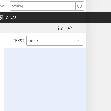
nie
ns
Szukaj
O NAS
dow)
TEKST