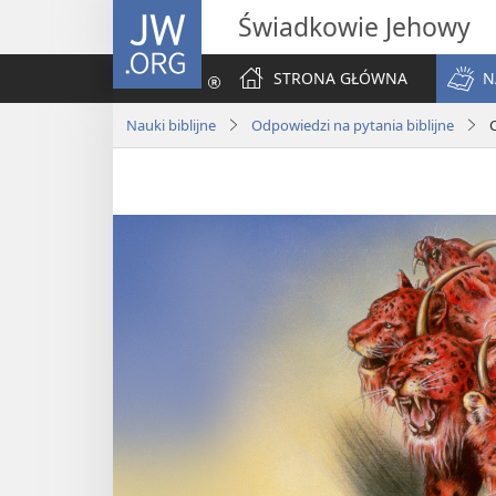
JW.ORG
Świadkowie Jehowy
STRONA GŁÓWNA
N
Nauki biblijne
Odpowiedzi na pytania biblijne
C