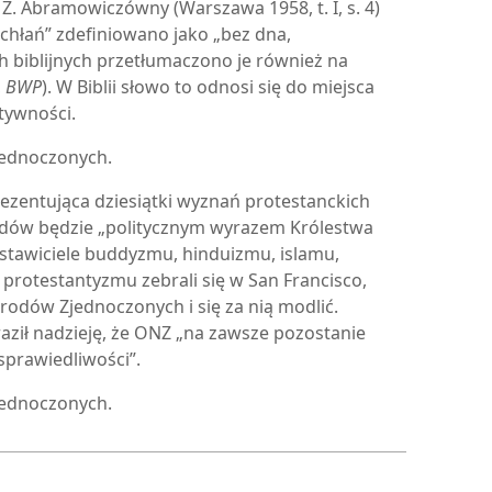
Z. Abramowiczówny (Warszawa 1958, t. I, s. 4)
chłań” zdefiniowano jako „bez dna,
h biblijnych przetłumaczono je również na
,
BWP
). W Biblii słowo to odnosi się do miejsca
ktywności.
jednoczonych.
ezentująca dziesiątki wyznań protestanckich
odów będzie „politycznym wyrazem Królestwa
stawiciele buddyzmu, hinduizmu, islamu,
 protestantyzmu zebrali się w San Francisco,
arodów Zjednoczonych i się za nią modlić.
raził nadzieję, że ONZ „na zawsze pozostanie
sprawiedliwości”.
jednoczonych.