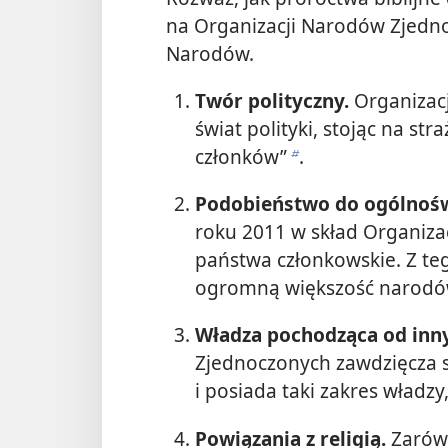
na Organizacji Narodów Zjedno
Narodów.
Twór polityczny.
Organizac
świat polityki, stojąc na st
członków”
.
b
Podobieństwo do ogólnośw
roku 2011 w skład Organiz
państwa członkowskie. Z te
ogromną większość narodów
Władza pochodząca od inn
Zjednoczonych zawdzięcza 
i posiada taki zakres władzy,
Powiązania z religią.
Zarówn