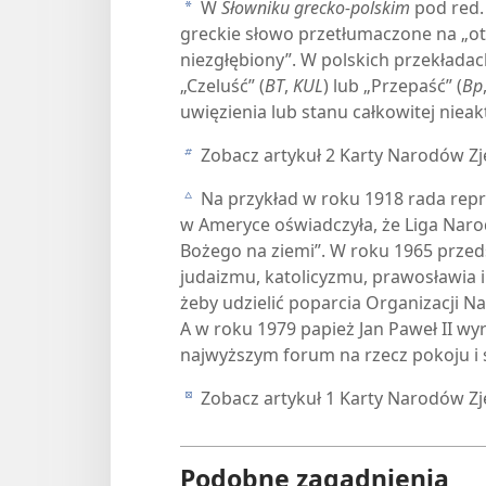
W
Słowniku grecko-polskim
pod red. 
a
greckie słowo przetłumaczone na „ot
niezgłębiony”. W polskich przekładac
„Czeluść” ​(
BT
,
KUL
) lub „Przepaść” ​(
Bp
uwięzienia lub stanu całkowitej niea
Zobacz artykuł 2 Karty Narodów Z
b
Na przykład w roku 1918 rada repr
c
w Ameryce oświadczyła, że Liga Nar
Bożego na ziemi”. W roku 1965 przed
judaizmu, katolicyzmu, prawosławia i
żeby udzielić poparcia Organizacji N
A w roku 1979 papież Jan Paweł II wy
najwyższym forum na rzecz pokoju i 
Zobacz artykuł 1 Karty Narodów Z
d
Podobne zagadnienia