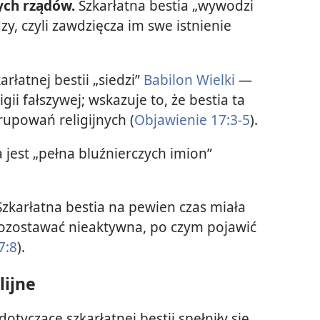
ych rządów.
Szkarłatna bestia „wywodzi
y, czyli zawdzięcza im swe istnienie
rłatnej bestii „siedzi”
Babilon Wielki
—
gii fałszywej; wskazuje to, że bestia ta
upowań religijnych (
Objawienie 17:3-5
).
 jest „pełna bluźnierczych imion” ​
zkarłatna bestia na pewien czas miała
 pozostawać nieaktywna, po czym pojawić
7:8
).
lijne
otyczące szkarłatnej bestii spełniły się