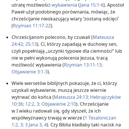
utratę możliwości
wybawienia
(
Jana 15:1-6
). Apostoł
Paweł użył podobnego porównania, mówiąc, że
chrześcijanie nieokazujący wiary ‛zostaną odcięci’
(
Rzymian 11:17-22
).
Chrześcijanom polecono, by czuwali (
Mateusza
24:42;
25:13
). Ci, którzy zapadają w duchowy sen,
czyli popełniają „uczynki typowe dla ciemności” lub
nie w pełni wykonują polecenia Jezusa, tracą
możliwość wybawienia (
Rzymian 13:11-13;
Objawienie 3:1-3
).
Wiele wersetów biblijnych pokazuje, że ci, którzy
uzyskali wybawienie, muszą jeszcze wiernie
wytrwać do końca (
Mateusza 24:13;
Hebrajczyków
10:36;
12:2, 3;
Objawienie 2:10
). Chrześcijanie
w I wieku radowali się, gdy słyszeli, że ich
współwyznawcy trwają w wierze (
1 Tesaloniczan
1:2, 3;
3 Jana 3, 4
). Czy Biblia kładłaby taki nacisk na