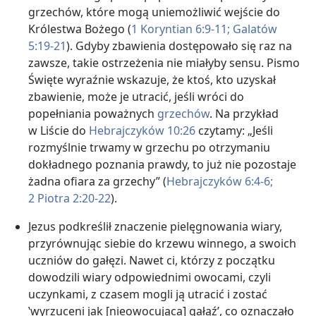
grzechów, które mogą uniemożliwić wejście do
Królestwa Bożego (
1 Koryntian 6:9-11;
Galatów
5:19-21
). Gdyby zbawienia dostępowało się raz na
zawsze, takie ostrzeżenia nie miałyby sensu. Pismo
Święte wyraźnie wskazuje, że ktoś, kto uzyskał
zbawienie, może je utracić, jeśli wróci do
popełniania poważnych
grzechów
. Na przykład
w Liście do
Hebrajczyków 10:26
czytamy: „Jeśli
rozmyślnie trwamy w grzechu po otrzymaniu
dokładnego poznania prawdy, to już nie pozostaje
żadna ofiara za grzechy” ​(
Hebrajczyków 6:4-6;
2 Piotra 2:20-22
).
Jezus podkreślił znaczenie pielęgnowania wiary,
przyrównując siebie do krzewu winnego, a swoich
uczniów do gałęzi. Nawet ci, którzy z początku
dowodzili wiary odpowiednimi owocami, czyli
uczynkami, z czasem mogli ją utracić i zostać
‛wyrzuceni jak [nieowocująca] gałąź’, co oznaczało