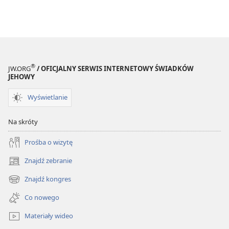
®
JW.ORG
/ OFICJALNY SERWIS INTERNETOWY ŚWIADKÓW
JEHOWY
Wyświetlanie
Na skróty
Prośba o wizytę
Znajdź zebranie
(opens
new
Znajdź kongres
(opens
window)
new
Co nowego
window)
Materiały wideo