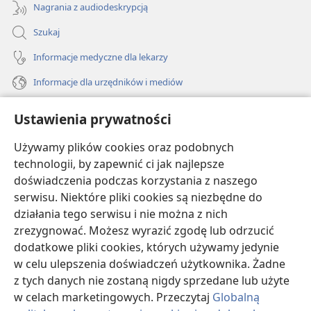
Nagrania z audiodeskrypcją
Szukaj
Informacje medyczne dla lekarzy
Informacje dla urzędników i mediów
Pomoc
Ustawienia prywatności
Darowizny
Używamy plików cookies oraz podobnych
(opens
new
technologii, by zapewnić ci jak najlepsze
window)
doświadczenia podczas korzystania z naszego
BIBLIOTEKA INTERNETOWA Strażnicy
(opens
serwisu. Niektóre pliki cookies są niezbędne do
new
®
JW Hub
działania tego serwisu i nie można z nich
window)
(opens
zrezygnować. Możesz wyrazić zgodę lub odrzucić
new
®
JW Library
window)
dodatkowe pliki cookies, których używamy jedynie
w celu ulepszenia doświadczeń użytkownika. Żadne
Watchtower Library
z tych danych nie zostaną nigdy sprzedane lub użyte
w celach marketingowych. Przeczytaj
Globalną