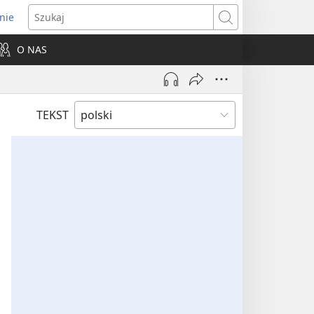
nie
ns
Szukaj
O NAS
dow)
TEKST