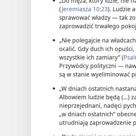
„Do męża, który idzie, nie
(
Jeremiasza 10:23
). Ludzie 
sprawować władzy — tak zost
zaprowadzić trwałego pokoj
„Nie polegajcie na władcach
ocalić. Gdy duch ich opuści
wszystkie ich zamiary” (
Psal
Przywódcy polityczni — nawe
są w stanie wyeliminować 
„W dniach ostatnich nastaną
Albowiem ludzie będą (...) za
nieprzejednani, nadęci pych
„w dniach ostatnich” obecn
utrudniają zaprowadzenie p