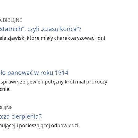
 BIBLIJNE
statnich”, czyli „czasu końca”?
ele zjawisk, które miały charakteryzować „dni
ęło panować w roku 1914
sprawił, że pewien potężny król miał proroczy
cnie.
LIJNE
za cierpienia?
nującej i pocieszającej odpowiedzi.