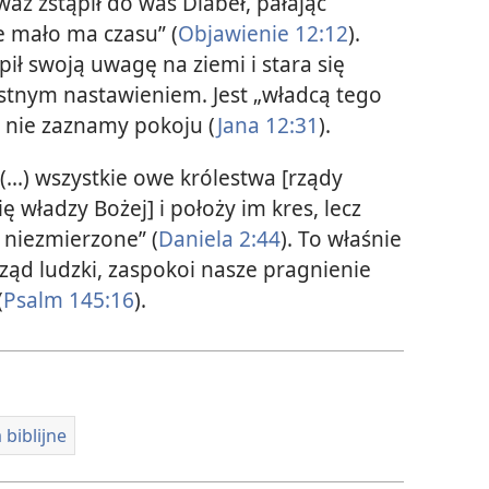
waż zstąpił do was Diabeł, pałając
e mało ma czasu” (
Objawienie 12:12
).
pił swoją uwagę na ziemi i stara się
istnym nastawieniem. Jest „władcą tego
, nie zaznamy pokoju (
Jana 12:31
).
...) wszystkie owe królestwa [rządy
ę władzy Bożej] i położy im kres, lecz
 niezmierzone” (
Daniela 2:44
). To właśnie
rząd ludzki, zaspokoi nasze pragnienie
(
Psalm 145:16
).
biblijne