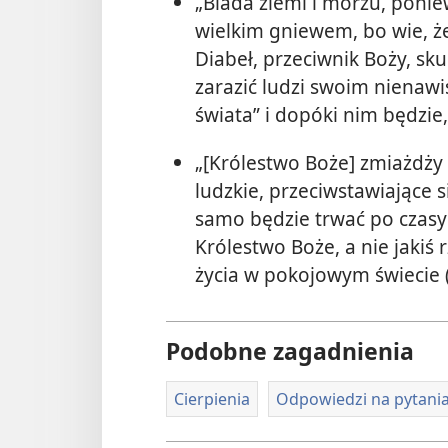
„Biada ziemi i morzu, ponie
wielkim gniewem, bo wie, ż
Diabeł, przeciwnik Boży, sku
zarazić ludzi swoim nienaw
świata” i dopóki nim będzie
„[Królestwo Boże] zmiażdży (
ludzkie, przeciwstawiające si
samo będzie trwać po czasy
Królestwo Boże, a nie jakiś 
życia w pokojowym świecie 
Podobne zagadnienia
Cierpienia
Odpowiedzi na pytania 