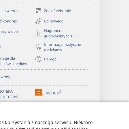
a o wizytę
Znajdź zebranie
(opens
new
ź kongres
Co nowego
window)
Nagrania z
iały wideo
audiodeskrypcją
Informacje medyczne
j
dla lekarzy
macje dla
Pomoc
dników i mediów
owizny
LIOTEKA
®
JW Hub
(opens
ERNETOWA
new
żnicy
window)
®
ibrary
Watchtower Library
s korzystania z naszego serwisu. Niektóre