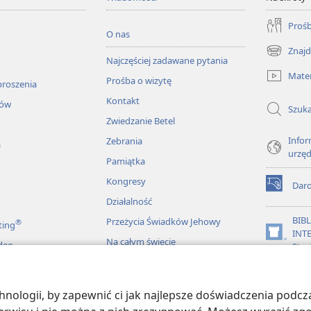
Prośb
O nas
Znajd
(opens
Najczęściej zadawane pytania
new
Mater
Prośba o wizytę
window)
proszenia
Kontakt
łów
Szuka
Zwiedzanie Betel
Infor
Zebrania
a
urzę
Pamiątka
Kongresy
Dar
(opens
Działalność
new
window)
BIB
Przeżycia Świadków Jehowy
®
ting
INT
(opens
Na całym świecie
deo
Stra
new
window)
JW L
ologii, by zapewnić ci jak najlepsze doświadczenia podcza
więkowe Biblii