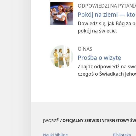
ODPOWIEDZI NA PYTANIA
Pokój na ziemi — kto
Dowiedz się, jak Bóg za
pokój na świecie.
O NAS
Prośba o wizytę
Znajdź odpowiedź na swoj
czegoś o Świadkach Jeho
®
JW.ORG
/ OFICJALNY SERWIS INTERNETOWY 
Nauki biblijne
Biblioteka