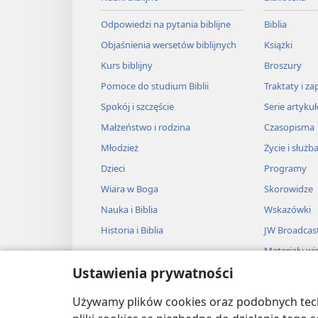
Odpowiedzi na pytania biblijne
Biblia
Objaśnienia wersetów biblijnych
Książki
Kurs biblijny
Broszury
Pomoce do studium Biblii
Traktaty i za
Spokój i szczęście
Serie artyku
Małżeństwo i rodzina
Czasopisma
Młodzież
Życie i służb
Dzieci
Programy
Wiara w Boga
Skorowidze
Nauka i Biblia
Wskazówki
Historia i Biblia
JW Broadcas
Materiały wi
Ustawienia prywatności
Muzyka
Słuchowiska
Używamy plików cookies oraz podobnych techn
Adaptacje dź