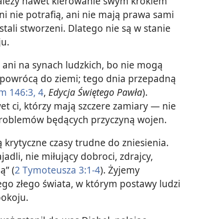
 należy nawet kierowanie swym krokiem”
ani nie potrafią, ani nie mają prawa sami
ali stworzeni. Dlatego nie są w stanie
u.
 ani na synach ludzkich, bo nie mogą
, powrócą do ziemi; tego dnia przepadną
m 146:3, 4
,
Edycja Świętego Pawła
).
t ci, którzy mają szczere zamiary — nie
problemów będących przyczyną wojen.
 krytyczne czasy trudne do zniesienia.
jadli, nie miłujący dobroci, zdrajcy,
ą” (
2 Tymoteusza 3:1-4
). Żyjemy
ego złego świata, w którym postawy ludzi
okoju.