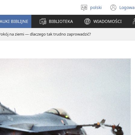
polski
Logowa
Wybór
(ope
języka
new
AUKI BIBLIJNE
BIBLIOTEKA
WIADOMOŚCI
win
Pokój na ziemi — dlaczego tak trudno zaprowadzić?