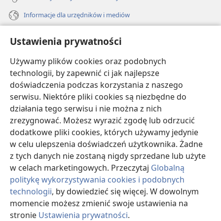
Informacje dla urzędników i mediów
Pomoc
Ustawienia prywatności
Darowizny
Używamy plików cookies oraz podobnych
(opens
new
technologii, by zapewnić ci jak najlepsze
window)
doświadczenia podczas korzystania z naszego
BIBLIOTEKA INTERNETOWA Strażnicy
(opens
serwisu. Niektóre pliki cookies są niezbędne do
new
®
JW Hub
działania tego serwisu i nie można z nich
window)
(opens
zrezygnować. Możesz wyrazić zgodę lub odrzucić
new
®
JW Library
window)
dodatkowe pliki cookies, których używamy jedynie
w celu ulepszenia doświadczeń użytkownika. Żadne
Watchtower Library
z tych danych nie zostaną nigdy sprzedane lub użyte
w celach marketingowych. Przeczytaj
Globalną
politykę wykorzystywania cookies i podobnych
technologii
, by dowiedzieć się więcej. W dowolnym
Copyright
© 2026 Watch Tower Bible and Tract Society of Pennsylvania.
momencie możesz zmienić swoje ustawienia na
WARUNKI UŻYTKOWANIA
|
POLITYKA PRYWATNOŚCI
|
USTAWIENIA
stronie
Ustawienia prywatności
.
PRYWATNOŚCI