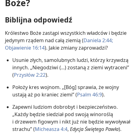
Boże?
Biblijna odpowiedź
Królestwo Boże zastąpi wszystkich władców i będzie
jedynym rządem nad całą ziemią (
Daniela 2:44;
Objawienie 16:14
). Jakie zmiany zaprowadzi?
Usunie złych, samolubnych ludzi, którzy krzywdzą
innych. „Niegodziwi (...) zostaną z ziemi wytraceni”
(
Przysłów 2:22
).
Położy kres wojnom. „[Bóg] sprawia, że wojny
ustają aż po kraniec ziemi” (
Psalm 46:9
).
Zapewni ludziom dobrobyt i bezpieczeństwo.
„Każdy będzie siedział pod swoją winoroślą
i drzewem figowym i nikt już nie będzie wywoływał
strachu” (
Micheasza 4:4
,
Edycja Świętego Pawła
).