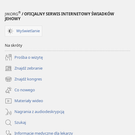
®
JW.ORG
/ OFICJALNY SERWIS INTERNETOWY ŚWIADKÓW
JEHOWY
Wyświetlanie
Na skróty
Prośba o wizytę
Znajdź zebranie
(opens
new
Znajdź kongres
(opens
window)
new
Co nowego
window)
Materiały wideo
Nagrania z audiodeskrypcją
Szukaj
Informacje medyczne dla lekarzy