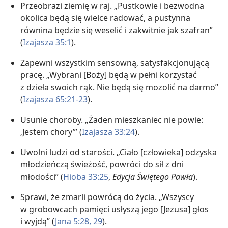
Przeobrazi ziemię w raj. „Pustkowie i bezwodna
okolica będą się wielce radować, a pustynna
równina będzie się weselić i zakwitnie jak szafran”
(
Izajasza 35:1
).
Zapewni wszystkim sensowną, satysfakcjonującą
pracę. „Wybrani [Boży] będą w pełni korzystać
z dzieła swoich rąk. Nie będą się mozolić na darmo”
(
Izajasza 65:21-23
).
Usunie choroby. „Żaden mieszkaniec nie powie:
‚Jestem chory’” (
Izajasza 33:24
).
Uwolni ludzi od starości. „Ciało [człowieka] odzyska
młodzieńczą świeżość, powróci do sił z dni
młodości” (
Hioba 33:25
,
Edycja Świętego Pawła
).
Sprawi, że zmarli powrócą do życia. „Wszyscy
w grobowcach pamięci usłyszą jego [Jezusa] głos
i wyjdą” (
Jana 5:28, 29
).