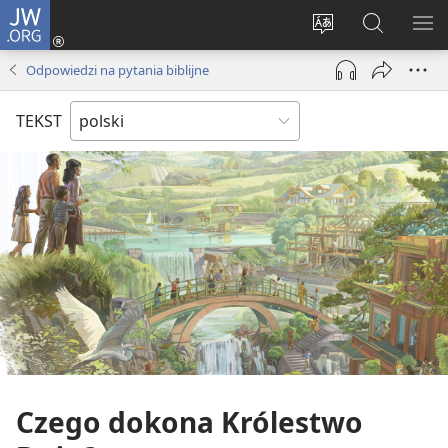
JW.ORG
Logowanie
(opens
Wybór
Szukaj
PO
new
języka
na
ME
Odpowiedzi na pytania biblijne
window)
JW.ORG
TEKST
Czego dokona Królestwo