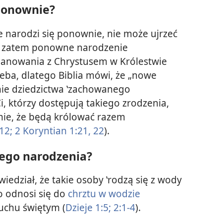
 ponownie?
nie narodzi się ponownie, nie może ujrzeć
A zatem ponowne narodzenie
anowania z Chrystusem w Królestwie
ieba, dlatego Biblia mówi, że „nowe
nie dziedzictwa ‛zachowanego
 Ci, którzy dostępują takiego zrodzenia,
nie, że będą królować razem
12;
2 Koryntian 1:21, 22
).
ego narodzenia?
iedział, że takie osoby ʽrodzą się z wody
o odnosi się do
chrztu w wodzie
duchu świętym (
Dzieje 1:5;
2:1-4
).