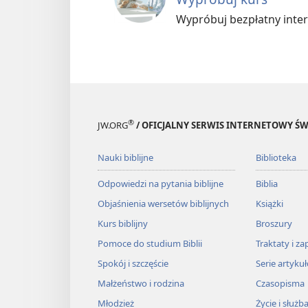
Wypróbuj bezpłatny inter
®
JW.ORG
/ OFICJALNY SERWIS INTERNETOWY 
Nauki biblijne
Biblioteka
Odpowiedzi na pytania biblijne
Biblia
Objaśnienia wersetów biblijnych
Książki
Kurs biblijny
Broszury
Pomoce do studium Biblii
Traktaty i za
Spokój i szczęście
Serie artyku
Małżeństwo i rodzina
Czasopisma
Młodzież
Życie i służb