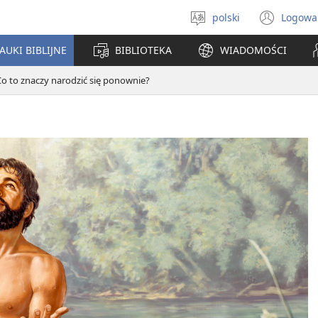
polski
Logowa
Wybór
(ope
języka
new
AUKI BIBLIJNE
BIBLIOTEKA
WIADOMOŚCI
win
Co to znaczy narodzić się ponownie?