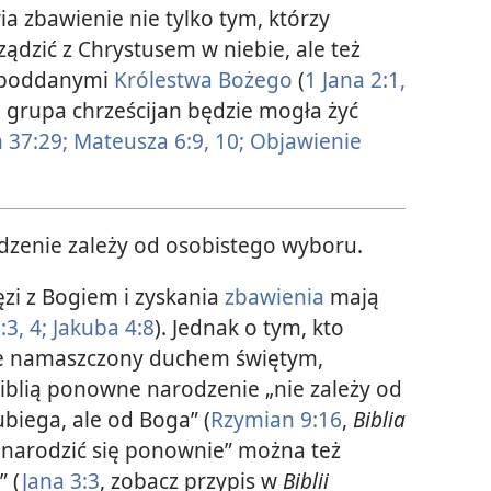
a zbawienie nie tylko tym, którzy
ządzić z Chrystusem w niebie, ale też
i poddanymi
Królestwa Bożego
(
1 Jana 2:1,
a grupa chrześcijan będzie mogła żyć
 37:29;
Mateusza 6:9, 10;
Objawienie
enie zależy od osobistego wyboru.
zi z Bogiem i zyskania
zbawienia
mają
3, 4;
Jakuba 4:8
). Jednak o tym, kto
nie namaszczony duchem świętym,
iblią ponowne narodzenie „nie zależy od
ubiega, ale od Boga” ​(
Rzymian 9:16
,
Biblia
 „narodzić się ponownie” można też
 ​(
Jana 3:3
, zobacz przypis w
Biblii