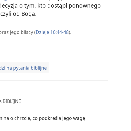
e decyzja o tym, kto dostąpi ponownego
czyli od Boga.
az jego bliscy (
Dzieje 10:44-48
).
i na pytania biblijne
 BIBLIJNE
mina o chrzcie, co podkreśla jego wagę