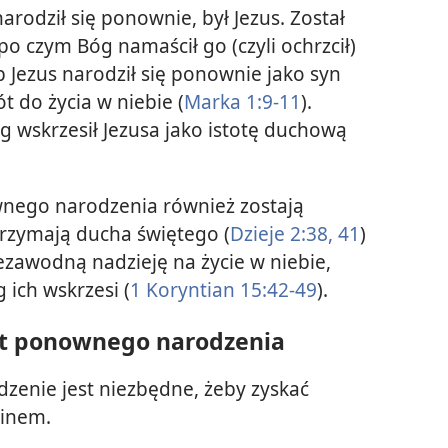
rodził się ponownie, był Jezus. Został
po czym Bóg namaścił go (czyli ochrzcił)
Jezus narodził się ponownie jako syn
 do życia w niebie (
Marka 1:9-11
).
óg wskrzesił Jezusa jako istotę duchową
nego narodzenia również zostają
rzymają ducha świętego (
Dzieje 2:38,
41
)
ezawodną nadzieję na życie w niebie,
 ich wskrzesi (
1 Koryntian 15:42-49
).
at ponownego narodzenia
enie jest niezbędne, żeby zyskać
ninem.