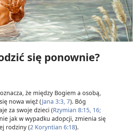
odzić się ponownie?
 oznacza, że między Bogiem a osobą,
się nowa więź (
Jana 3:3,
7
). Bóg
je za swoje dzieci (
Rzymian 8:15, 16;
nie jak w wypadku adopcji, zmienia się
ej rodziny (
2 Koryntian 6:18
).