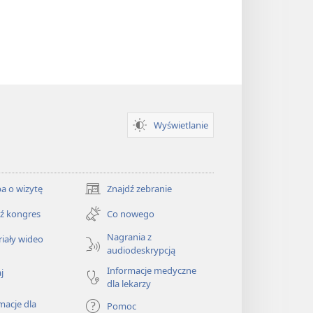
Wyświetlanie
a o wizytę
Znajdź zebranie
(opens
new
ź kongres
Co nowego
window)
Nagrania z
iały wideo
audiodeskrypcją
Informacje medyczne
j
dla lekarzy
macje dla
Pomoc