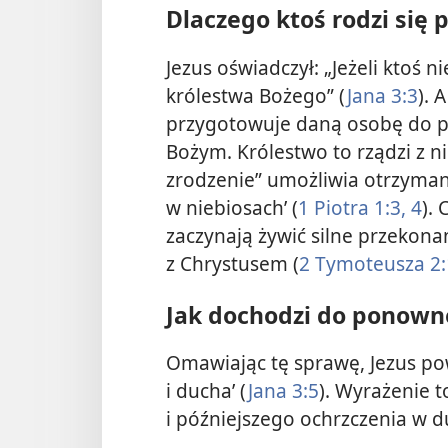
Dlaczego ktoś rodzi się
Jezus oświadczył: „Jeżeli ktoś 
królestwa Bożego” ​(
Jana 3:3
). 
przygotowuje daną osobę do p
Bożym. Królestwo to rządzi z n
zrodzenie” umożliwia otrzyma
w niebiosach’ (
1 Piotra 1:3, 4
).
zaczynają żywić silne przekona
z Chrystusem (
2 Tymoteusza 2:
Jak dochodzi do ponown
Omawiając tę sprawę, Jezus pow
i ducha’ (
Jana 3:5
). Wyrażenie t
i późniejszego ochrzczenia w 