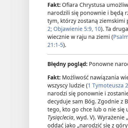
Fakt:
Ofiara Chrystusa umożliwi
narodzili się ponownie i będą r
tym, którzy zostaną ziemskim
2;
Objawienie 5:9, 10
). Ta drug
wiecznie w raju na ziemi (
Psalm
21:1-5
).
Błędny pogląd:
Ponowne narodz
Fakt:
Możliwość nawiązania wię
wszyscy ludzie (
1 Tymoteusza 2:
narodzi się ponownie i zosta
decyduje sam Bóg. Zgodnie z B
tego, kto go chce lub o nie się 
Tysiąclecia
, wyd. V). Wyrażenie
oddać jako „narodzić się z góry”