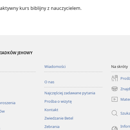
aktywny kurs biblijny z nauczycielem.
ŚWIADKÓW JEHOWY
Wiadomości
Na skróty
Prośb
O nas
Znajd
(opens
Najczęściej zadawane pytania
new
Mater
Prośba o wizytę
window)
proszenia
Kontakt
łów
Szuka
Zwiedzanie Betel
Infor
Zebrania
a