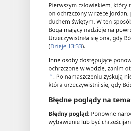
Pierwszym człowiekiem, który na
on ochrzczony w rzece Jordan, 
duchem świętym. W ten sposób 
Boga mający nadzieję na powrót
Urzeczywistniła się ona, gdy B
(
Dzieje 13:33
).
Inne osoby dostępujące ponow
ochrzczone w wodzie, zanim ot
. Po namaszczeniu zyskują ni
a
która urzeczywistni się, gdy Bóg
Błędne poglądy na tem
Błędny pogląd:
Ponowne narodz
wybawienie lub być chrześcija