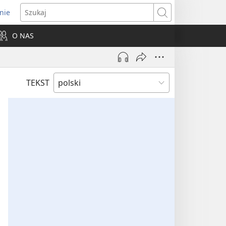
nie
ns
Szukaj
O NAS
dow)
TEKST