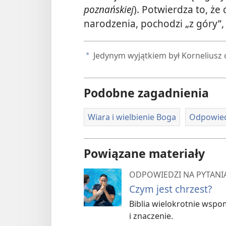
poznańskiej
). Potwierdza to, ż
narodzenia, pochodzi „z góry”, 
Jedynym wyjątkiem był Korneliusz or
a
Podobne zagadnienia
Wiara i wielbienie Boga
Odpowiedz
Powiązane materiały
ODPOWIEDZI NA PYTANIA
Czym jest chrzest?
Biblia wielokrotnie wspo
i znaczenie.