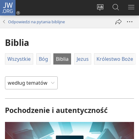
JW.ORG
Logowanie
(opens
Wybór
Szukaj
PO
new
języka
na
ME
Odpowiedzi na pytania biblijne
window)
JW.ORG
Biblia
Wszystkie
Bóg
Biblia
Jezus
Królestwo Boże
Pochodzenie i autentyczność