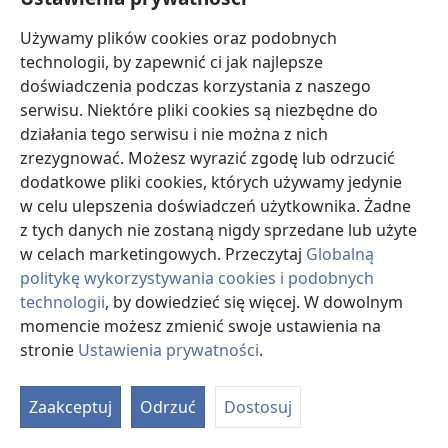
Używamy plików cookies oraz podobnych
technologii, by zapewnić ci jak najlepsze
Kobiety w Biblii — czego się od nich uczymy?
doświadczenia podczas korzystania z naszego
serwisu. Niektóre pliki cookies są niezbędne do
Poznaj dobre i złe kobiety wspomniane w Biblii
działania tego serwisu i nie można z nich
i zobacz, jak bardzo się od siebie różniły.
zrezygnować. Możesz wyrazić zgodę lub odrzucić
dodatkowe pliki cookies, których używamy jedynie
w celu ulepszenia doświadczeń użytkownika. Żadne
z tych danych nie zostaną nigdy sprzedane lub użyte
w celach marketingowych. Przeczytaj
Globalną
politykę wykorzystywania cookies i podobnych
technologii
, by dowiedzieć się więcej. W dowolnym
momencie możesz zmienić swoje ustawienia na
stronie
Ustawienia prywatności
.
Czy Maria jest matką Boga?
Zaakceptuj
Odrzuć
Dostosuj
Zarówno Pismo Święte, jak i historia chrześcijaństwa