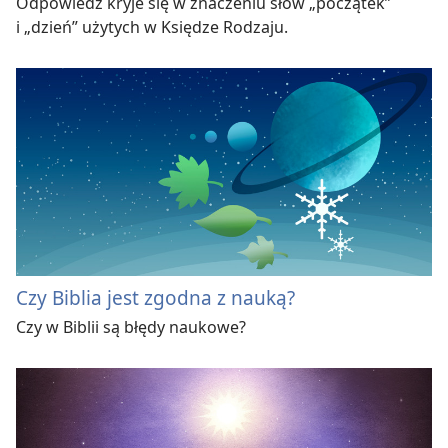
Odpowiedź kryje się w znaczeniu słów „początek”
i „dzień” użytych w Księdze Rodzaju.
Czy Biblia jest zgodna z nauką?
Czy w Biblii są błędy naukowe?