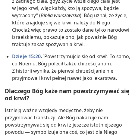
z żadnego ciała, gdyż życie wszelkiego ciała jest
w jego krwi, więc każdy, kto ją spożywa, będzie
wytracony” (
Biblia warszawska
). Bóg uznał, że życie,
które znajduje się we krwi, należy do Niego.
Chociaż więc prawo to zostało dane tylko narodowi
izraelskiemu, pokazuje ono, jak poważnie Bóg
traktuje zakaz spożywania krwi.
Dzieje 15:20
.
‛Powstrzymujcie się od krwi’. To samo,
co Noemu, Bóg polecił także chrześcijanom.
Z historii wynika, że pierwsi chrześcijanie nie
przyjmowali krwi pełnej nawet jako lekarstwa.
Dlaczego Bóg każe nam powstrzymywać się
od krwi?
Istnieją ważne względy medyczne, żeby nie
przyjmować transfuzji. Ale Bóg nakazuje nam
powstrzymywać się od krwi z jeszcze istotniejszego
powodu — symbolizuje ona coś, co jest dla Niego