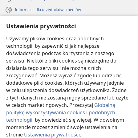
Informacje dla urzędników i mediów
Pomoc
Ustawienia prywatności
Darowizny
Używamy plików cookies oraz podobnych
(opens
new
technologii, by zapewnić ci jak najlepsze
window)
doświadczenia podczas korzystania z naszego
BIBLIOTEKA INTERNETOWA Strażnicy
(opens
serwisu. Niektóre pliki cookies są niezbędne do
new
®
JW Hub
działania tego serwisu i nie można z nich
window)
(opens
zrezygnować. Możesz wyrazić zgodę lub odrzucić
new
®
JW Library
window)
dodatkowe pliki cookies, których używamy jedynie
w celu ulepszenia doświadczeń użytkownika. Żadne
Watchtower Library
z tych danych nie zostaną nigdy sprzedane lub użyte
w celach marketingowych. Przeczytaj
Globalną
politykę wykorzystywania cookies i podobnych
technologii
, by dowiedzieć się więcej. W dowolnym
momencie możesz zmienić swoje ustawienia na
Copyright
© 2026 Watch Tower Bible and Tract Society of Pennsylvania.
WARUNKI UŻYTKOWANIA
|
POLITYKA PRYWATNOŚCI
|
USTAWIENIA
stronie
Ustawienia prywatności
.