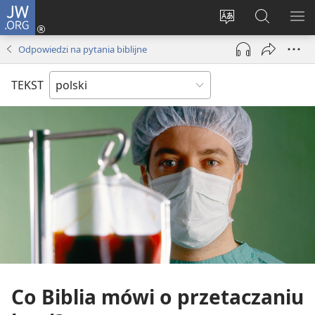
JW.ORG
Logowanie
(opens
Wybór
Szukaj
PO
new
języka
na
ME
Odpowiedzi na pytania biblijne
window)
JW.ORG
TEKST
Co Biblia mówi o przetaczaniu