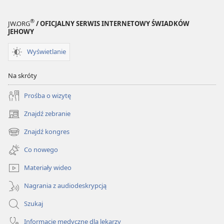
®
JW.ORG
/ OFICJALNY SERWIS INTERNETOWY ŚWIADKÓW
JEHOWY
Wyświetlanie
Na skróty
Prośba o wizytę
Znajdź zebranie
(opens
new
Znajdź kongres
(opens
window)
new
Co nowego
window)
Materiały wideo
Nagrania z audiodeskrypcją
Szukaj
Informacje medyczne dla lekarzy