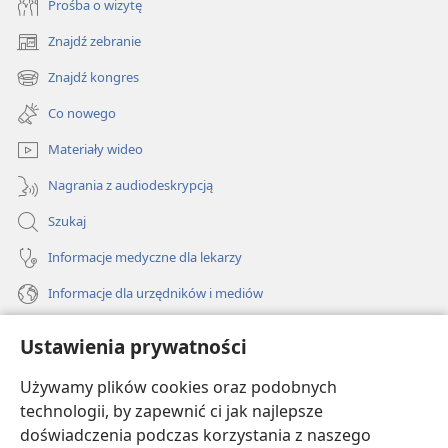
Prośba o wizytę
Znajdź zebranie
(opens
new
Znajdź kongres
(opens
window)
new
Co nowego
window)
Materiały wideo
Nagrania z audiodeskrypcją
Szukaj
Informacje medyczne dla lekarzy
Informacje dla urzędników i mediów
Pomoc
Ustawienia prywatności
Darowizny
Używamy plików cookies oraz podobnych
(opens
new
technologii, by zapewnić ci jak najlepsze
window)
doświadczenia podczas korzystania z naszego
BIBLIOTEKA INTERNETOWA Strażnicy
(opens