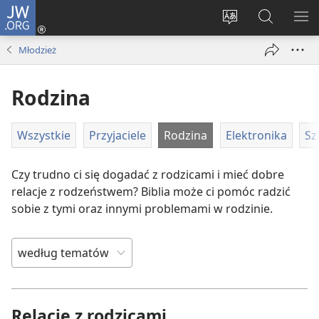
JW.ORG
Logowanie
(opens
Wybór
Szukaj
PO
new
języka
na
ME
Młodzież
window)
JW.ORG
Rodzina
Wszystkie
Przyjaciele
Rodzina
Elektronika
Sz
Czy trudno ci się dogadać z rodzicami i mieć dobre
relacje z rodzeństwem? Biblia może ci pomóc radzić
sobie z tymi oraz innymi problemami w rodzinie.
Relacje z rodzicami