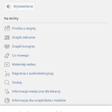
Wyświetlanie
Na skróty
Prośba o wizytę
Znajdź zebranie
(opens
new
Znajdź kongres
(opens
window)
new
Co nowego
window)
Materiały wideo
Nagrania z audiodeskrypcją
Szukaj
Informacje medyczne dla lekarzy
Informacje dla urzędników i mediów
Pomoc