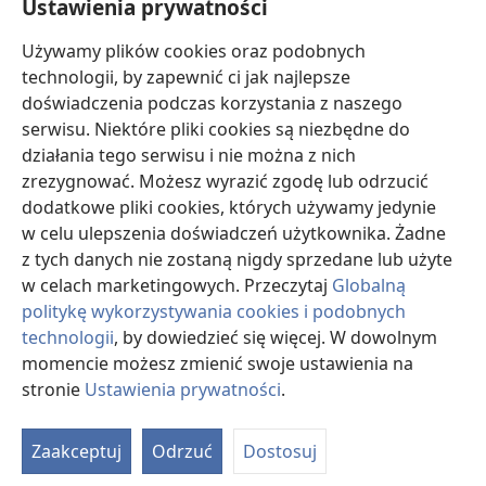
Ustawienia prywatności
Darowizny
Używamy plików cookies oraz podobnych
(opens
new
technologii, by zapewnić ci jak najlepsze
window)
doświadczenia podczas korzystania z naszego
BIBLIOTEKA INTERNETOWA Strażnicy
(opens
serwisu. Niektóre pliki cookies są niezbędne do
new
®
JW Hub
działania tego serwisu i nie można z nich
window)
(opens
zrezygnować. Możesz wyrazić zgodę lub odrzucić
new
®
JW Library
window)
dodatkowe pliki cookies, których używamy jedynie
w celu ulepszenia doświadczeń użytkownika. Żadne
Watchtower Library
z tych danych nie zostaną nigdy sprzedane lub użyte
w celach marketingowych. Przeczytaj
Globalną
politykę wykorzystywania cookies i podobnych
technologii
, by dowiedzieć się więcej. W dowolnym
Copyright
© 2026 Watch Tower Bible and Tract Society of Pennsylvania.
momencie możesz zmienić swoje ustawienia na
WARUNKI UŻYTKOWANIA
|
POLITYKA PRYWATNOŚCI
|
USTAWIENIA
stronie
Ustawienia prywatności
.
PRYWATNOŚCI
Zaakceptuj
Odrzuć
Dostosuj