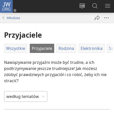
JW.ORG
Logowanie
(opens
Wybór
Szukaj
PO
new
języka
na
ME
Młodzież
window)
JW.ORG
Przyjaciele
Wszystkie
Przyjaciele
Rodzina
Elektronika
Sz
Nawiązywanie przyjaźni może być trudne, a ich
podtrzymywanie jeszcze trudniejsze! Jak możesz
zdobyć prawdziwych przyjaciół i co robić, żeby ich nie
stracić?