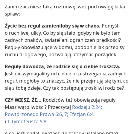
Zanim zaczniesz taką rozmowę, weź pod uwagę kilka
spraw:
Życie bez reguł zamieniłoby się w chaos.
Pomyśl
o ruchliwej ulicy. Co by się stało, gdyby nie było tam
żadnych znaków, świateł ani ograniczeń prędkości?
Reguły obowiązujące w domu, podobnie jak przepisy
ruchu drogowego, pozwalają utrzymać porządek.
Reguły dowodzą, że rodzice się o ciebie troszczą.
Jeśli nie wymagaliby od ciebie przestrzegania żadnych
reguł, mogłoby to znaczyć, że nie przejmują się tym, co
się z tobą dzieje. Czy tak postępują troskliwi rodzice?
CZY WIESZ, ŻE...
Rodziców też obowiązują reguły!
Masz wątpliwości? Przeczytaj
Rodzaju 2:24;
Powtórzonego Prawa 6:6, 7;
Efezjan 6:4
i
1 Tymoteusza 5:8
.
A co, jeśli nadal uważasz, że zasady ustalane przez