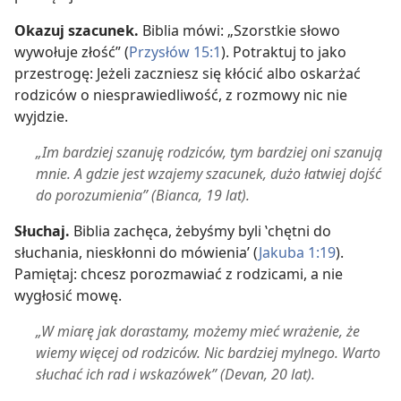
Okazuj szacunek.
Biblia mówi: „Szorstkie słowo
wywołuje złość” (
Przysłów 15:1
). Potraktuj to jako
przestrogę: Jeżeli zaczniesz się kłócić albo oskarżać
rodziców o niesprawiedliwość, z rozmowy nic nie
wyjdzie.
„Im bardziej szanuję rodziców, tym bardziej oni szanują
mnie. A gdzie jest wzajemy szacunek, dużo łatwiej dojść
do porozumienia” (Bianca, 19 lat).
Słuchaj.
Biblia zachęca, żebyśmy byli ‛chętni do
słuchania, nieskłonni do mówienia’ (
Jakuba 1:19
).
Pamiętaj: chcesz porozmawiać z rodzicami, a nie
wygłosić mowę.
„W miarę jak dorastamy, możemy mieć wrażenie, że
wiemy więcej od rodziców. Nic bardziej mylnego. Warto
słuchać ich rad i wskazówek” (Devan, 20 lat).