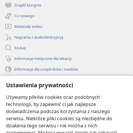
new
Znajdź kongres
(opens
window)
new
Co nowego
window)
Materiały wideo
Nagrania z audiodeskrypcją
Szukaj
Informacje medyczne dla lekarzy
Informacje dla urzędników i mediów
Pomoc
Ustawienia prywatności
Darowizny
Używamy plików cookies oraz podobnych
(opens
new
technologii, by zapewnić ci jak najlepsze
window)
doświadczenia podczas korzystania z naszego
BIBLIOTEKA INTERNETOWA Strażnicy
(opens
serwisu. Niektóre pliki cookies są niezbędne do
new
®
JW Hub
działania tego serwisu i nie można z nich
window)
(opens
zrezygnować. Możesz wyrazić zgodę lub odrzucić
new