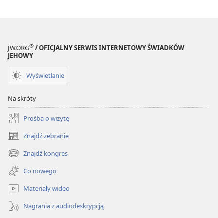
®
JW.ORG
/ OFICJALNY SERWIS INTERNETOWY ŚWIADKÓW
JEHOWY
Wyświetlanie
Na skróty
Prośba o wizytę
Znajdź zebranie
(opens
new
Znajdź kongres
(opens
window)
new
Co nowego
window)
Materiały wideo
Nagrania z audiodeskrypcją