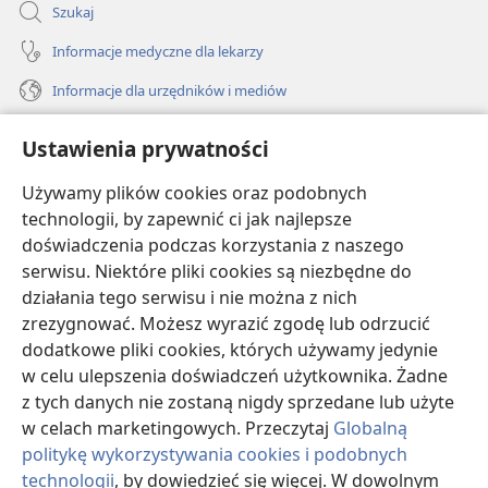
Szukaj
Informacje medyczne dla lekarzy
Informacje dla urzędników i mediów
Pomoc
Ustawienia prywatności
Darowizny
Używamy plików cookies oraz podobnych
(opens
new
technologii, by zapewnić ci jak najlepsze
window)
doświadczenia podczas korzystania z naszego
BIBLIOTEKA INTERNETOWA Strażnicy
(opens
serwisu. Niektóre pliki cookies są niezbędne do
new
®
JW Hub
działania tego serwisu i nie można z nich
window)
(opens
zrezygnować. Możesz wyrazić zgodę lub odrzucić
new
®
JW Library
window)
dodatkowe pliki cookies, których używamy jedynie
w celu ulepszenia doświadczeń użytkownika. Żadne
Watchtower Library
z tych danych nie zostaną nigdy sprzedane lub użyte
w celach marketingowych. Przeczytaj
Globalną
politykę wykorzystywania cookies i podobnych
technologii
, by dowiedzieć się więcej. W dowolnym