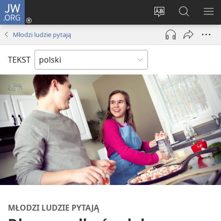
JW.ORG
Logowanie
(opens
Wybór
Szukaj
PO
new
języka
na
ME
Młodzi ludzie pytają
window)
JW.ORG
TEKST
MŁODZI LUDZIE PYTAJĄ