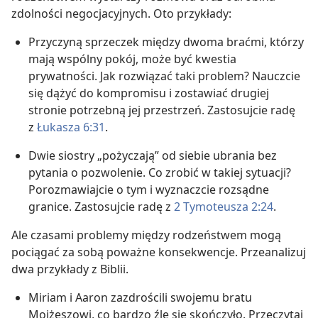
zdolności negocjacyjnych. Oto przykłady:
Przyczyną sprzeczek między dwoma braćmi, którzy
mają wspólny pokój, może być kwestia
prywatności. Jak rozwiązać taki problem? Nauczcie
się dążyć do kompromisu i zostawiać drugiej
stronie potrzebną jej przestrzeń. Zastosujcie radę
z
Łukasza 6:31
.
Dwie siostry „pożyczają” od siebie ubrania bez
pytania o pozwolenie. Co zrobić w takiej sytuacji?
Porozmawiajcie o tym i wyznaczcie rozsądne
granice. Zastosujcie radę z
2 Tymoteusza 2:24
.
Ale czasami problemy między rodzeństwem mogą
pociągać za sobą poważne konsekwencje. Przeanalizuj
dwa przykłady z Biblii.
Miriam i Aaron zazdrościli swojemu bratu
Mojżeszowi, co bardzo źle się skończyło. Przeczytaj