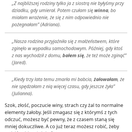
„Z najbliższej rodziny tylko ja z siostrą nie byłyśmy przy
dziadku, gdy umierał. Potem czułam się
winna
, bo
miałam wrażenie, że się z nim odpowiednio nie
pożegnałam” (Adriana).
„Nasza rodzina przyjaźniła się z małżeństwem, które
zginęło w wypadku samochodowym. Później, gdy ktoś
z nas wychodził z domu,
bałem się
, że też może zginąć”
(Jared).
„Kiedy trzy lata temu zmarła mi babcia,
żałowałam
, że
nie spędzałam z nią więcej czasu, gdy jeszcze żyła”
(Julianna).
Szok, złość, poczucie winy, strach czy żal to normalne
elementy żałoby. Jeśli zmagasz się z którymś z tych
odczuć, możesz być pewny, że z czasem staną się
mniej dokuczliwe. A co już teraz możesz robić, żeby