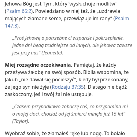
Jehowa Bóg jest Tym, który ‛wysłuchuje modlitw’
(
Psalm 65:2
). Powiedziano w niej też, że „uzdrawia
mających złamane serce, przewiązuje im rany” (
Psalm
147:3
).
„Proś Jehowę o potrzebne ci wsparcie i pokrzepienie.
Jedne dni będą trudniejsze od innych, ale Jehowa zawsze
jest przy nas” (Jeanette).
Miej rozsądne oczekiwania.
Pamiętaj, że każdy
przeżywa żałobę na swój sposób. Biblia wspomina, że
Jakub „nie dawał się pocieszyć”, kiedy był przekonany,
że jego syn nie żyje (
Rodzaju 37:35
). Dlatego nie bądź
zaskoczony, jeśli twój żal nie ustępuje.
„Czasem przypadkowo zobaczę coś, co przypomina mi
o mojej cioci, chociaż od jej śmierci minęło już 15 lat”
(Taylor).
Wyobraź sobie, że złamałeś rękę lub nogę. To bolało