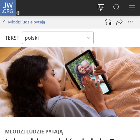
JW.ORG
Logowanie
(opens
Wybór
Szukaj
PO
new
języka
na
ME
Młodzi ludzie pytają
window)
JW.ORG
TEKST
MŁODZI LUDZIE PYTAJĄ