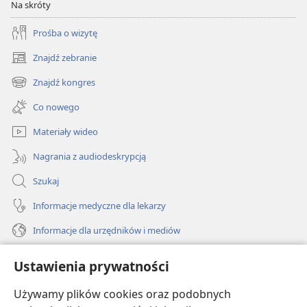
Na skróty
Prośba o wizytę
Znajdź zebranie
(opens
new
Znajdź kongres
(opens
window)
new
Co nowego
window)
Materiały wideo
Nagrania z audiodeskrypcją
Szukaj
Informacje medyczne dla lekarzy
Informacje dla urzędników i mediów
Pomoc
Ustawienia prywatności
Darowizny
Używamy plików cookies oraz podobnych
(opens