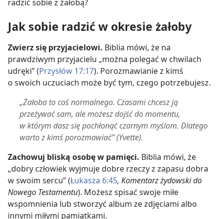
radzić sobie z żałobą?
Jak sobie radzić w okresie żałoby
Zwierz się przyjacielowi.
Biblia mówi, że na
prawdziwym przyjacielu „można polegać w chwilach
udręki” (
Przysłów 17:17
). Porozmawianie z kimś
o swoich uczuciach może być tym, czego potrzebujesz.
„Żałoba to coś normalnego. Czasami chcesz ją
przeżywać sam, ale możesz dojść do momentu,
w którym dasz się pochłonąć czarnym myślom. Dlatego
warto z kimś porozmawiać” (Yvette).
Zachowuj bliską osobę w pamięci.
Biblia mówi, że
„dobry człowiek wyjmuje dobre rzeczy z zapasu dobra
w swoim sercu” (
Łukasza 6:45
, Komentarz żydowski do
Nowego Testamentu
). Możesz spisać swoje miłe
wspomnienia lub stworzyć album ze zdjęciami albo
innymi miłymi pamiątkami.