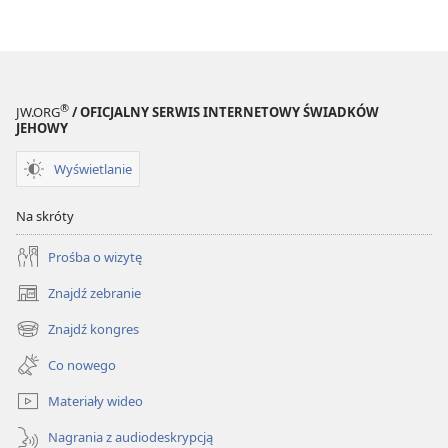
®
JW.ORG
/ OFICJALNY SERWIS INTERNETOWY ŚWIADKÓW
JEHOWY
Wyświetlanie
Na skróty
Prośba o wizytę
Znajdź zebranie
(opens
new
Znajdź kongres
(opens
window)
new
Co nowego
window)
Materiały wideo
Nagrania z audiodeskrypcją