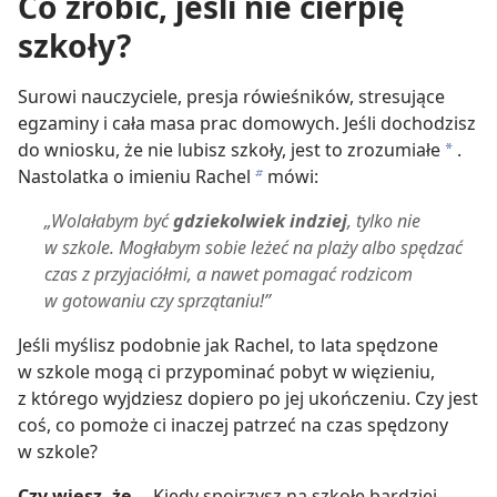
Co zrobić, jeśli nie cierpię
szkoły?
Surowi nauczyciele, presja rówieśników, stresujące
egzaminy i cała masa prac domowych. Jeśli dochodzisz
do wniosku, że nie lubisz szkoły, jest to zrozumiałe
.
a
Nastolatka o imieniu Rachel
mówi:
b
„Wolałabym być
gdziekolwiek indziej
, tylko nie
w szkole. Mogłabym sobie leżeć na plaży albo spędzać
czas z przyjaciółmi, a nawet pomagać rodzicom
w gotowaniu czy sprzątaniu!”
Jeśli myślisz podobnie jak Rachel, to lata spędzone
w szkole mogą ci przypominać pobyt w więzieniu,
z którego wyjdziesz dopiero po jej ukończeniu. Czy jest
coś, co pomoże ci inaczej patrzeć na czas spędzony
w szkole?
Czy wiesz, że...
Kiedy spojrzysz na szkołę bardziej