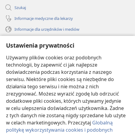
Szukaj
Informacje medyczne dla lekarzy
Informacje dla urzędników i mediów
Pomoc
Ustawienia prywatności
Darowizny
Używamy plików cookies oraz podobnych
(opens
new
technologii, by zapewnić ci jak najlepsze
window)
doświadczenia podczas korzystania z naszego
BIBLIOTEKA INTERNETOWA Strażnicy
(opens
serwisu. Niektóre pliki cookies są niezbędne do
new
®
JW Hub
działania tego serwisu i nie można z nich
window)
(opens
zrezygnować. Możesz wyrazić zgodę lub odrzucić
new
®
JW Library
window)
dodatkowe pliki cookies, których używamy jedynie
w celu ulepszenia doświadczeń użytkownika. Żadne
Watchtower Library
z tych danych nie zostaną nigdy sprzedane lub użyte
w celach marketingowych. Przeczytaj
Globalną
politykę wykorzystywania cookies i podobnych