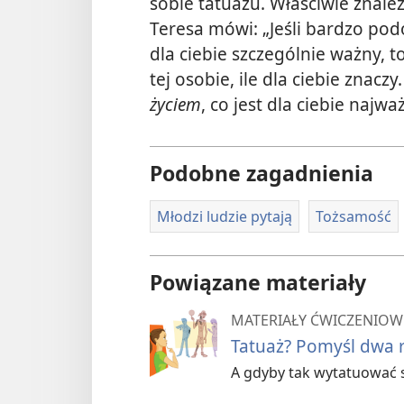
sobie tatuażu. Właściwie znale
Teresa mówi: „Jeśli bardzo podo
dla ciebie szczególnie ważny, 
tej osobie, ile dla ciebie znacz
życiem
, co jest dla ciebie najwa
Podobne zagadnienia
Młodzi ludzie pytają
Tożsamość
Powiązane materiały
MATERIAŁY ĆWICZENIOW
Tatuaż? Pomyśl dwa r
A gdyby tak wytatuować s