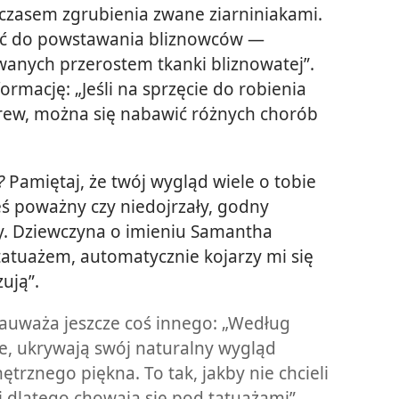
 czasem zgrubienia zwane ziarniniakami.
ić do powstawania bliznowców —
anych przerostem tkanki bliznowatej”.
ormację: „Jeśli na sprzęcie do robienia
rew, można się nabawić różnych chorób
?
Pamiętaj, że twój wygląd wiele o tobie
eś poważny czy niedojrzały, godny
y. Dziewczyna o imieniu Samantha
tatuażem, automatycznie kojarzy mi się
zują”.
auważa jeszcze coś innego: „Według
że, ukrywają swój naturalny wygląd
rznego piękna. To tak, jakby nie chcieli
i dlatego chowają się pod tatuażami”.