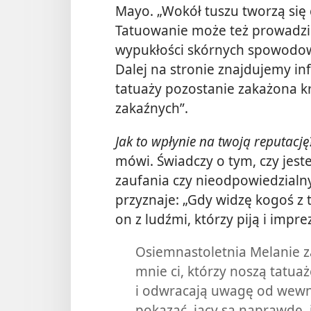
Mayo. „Wokół tuszu tworzą się
Tatuowanie może też prowadz
wypukłości skórnych spowodow
Dalej na stronie znajdujemy inf
tatuaży pozostanie zakażona k
zakaźnych”.
Jak to wpłynie na twoją reputację
mówi. Świadczy o tym, czy jest
zaufania czy nieodpowiedzialn
przyznaje: „Gdy widzę kogoś z 
on z ludźmi, którzy piją i impre
Osiemnastoletnia Melanie z
mnie ci, którzy noszą tatua
i odwracają uwagę od wewnęt
pokazać, jacy są naprawdę, 