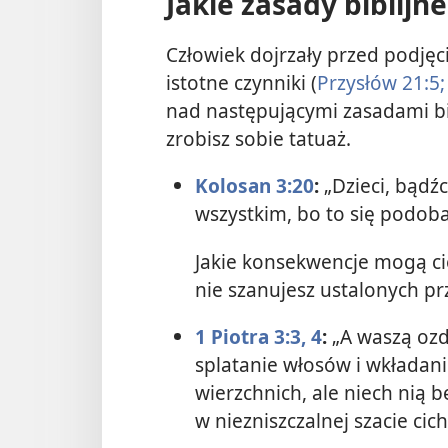
Jakie zasady biblijn
Człowiek dojrzały przed podjęc
istotne czynniki (
Przysłów 21:5;
nad następującymi zasadami bi
zrobisz sobie tatuaż.
Kolosan 3:20
:
„Dzieci, bądź
wszystkim, bo to się podob
Jakie konsekwencje mogą cię 
nie szanujesz ustalonych pr
1 Piotra 3:3, 4
:
„A waszą ozd
splatanie włosów i wkładani
wierzchnich, ale niech nią 
w niezniszczalnej szacie ci