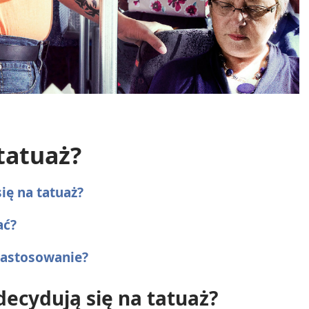
 tatuaż?
ię na tatuaż?
ać?
 zastosowanie?
decydują się na tatuaż?