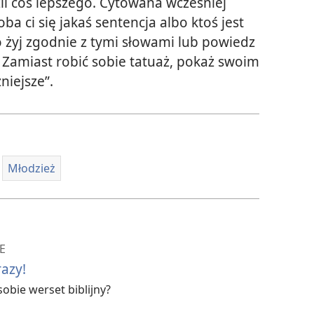
źli coś lepszego. Cytowana wcześniej
ba ci się jakaś sentencja albo ktoś jest
to żyj zgodnie z tymi słowami lub powiedz
y. Zamiast robić sobie tatuaż, pokaż swoim
żniejsze”.
Młodzież
E
azy!
obie werset biblijny?