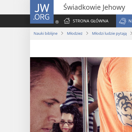
JW.ORG
Świadkowie Jehowy
STRONA GŁÓWNA
N
Nauki biblijne
Młodzież
Młodzi ludzie pytają