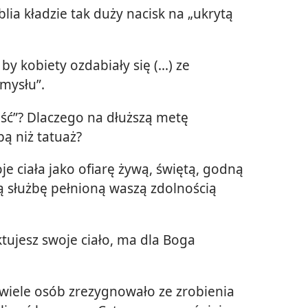
ia kładzie tak duży nacisk na „ukrytą
by kobiety ozdabiały się (...) ze
mysłu”.
ść”? Dlaczego na dłuższą metę
ą niż tatuaż?
je ciała jako ofiarę żywą, świętą, godną
 służbę pełnioną waszą zdolnością
ktujesz swoje ciało, ma dla Boga
wiele osób zrezygnowało ze zrobienia