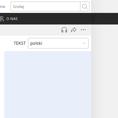
nie
ns
Szukaj
O NAS
dow)
TEKST