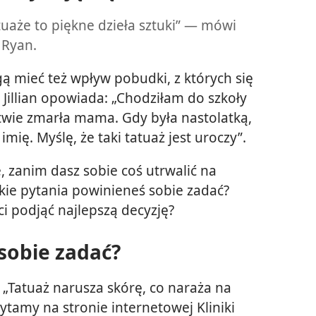
uaże to piękne dzieła sztuki” — mówi
 Ryan.
ą mieć też wpływ pobudki, z których się
a Jillian opowiada: „Chodziłam do szkoły
stwie zmarła mama. Gdy była nastolatką,
mię. Myślę, że taki tatuaż jest uroczy”.
, zanim dasz sobie coś utrwalić na
akie pytania powinieneś sobie zadać?
ci podjąć najlepszą decyzję?
 sobie zadać?
„Tatuaż narusza skórę, co naraża na
zytamy na stronie internetowej Kliniki