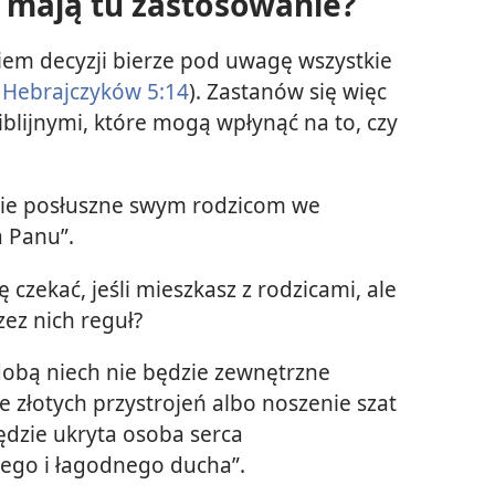
e mają tu zastosowanie?
iem decyzji bierze pod uwagę wszystkie
Hebrajczyków 5:14
). Zastanów się więc
blijnymi, które mogą wpłynąć na to, czy
cie posłuszne swym rodzicom we
a Panu”.
czekać, jeśli mieszkasz z rodzicami, ale
zez nich reguł?
obą niech nie będzie zewnętrzne
e złotych przystrojeń albo noszenie szat
będzie ukryta osoba serca
chego i łagodnego ducha”.