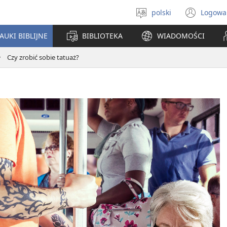
polski
Logowa
Wybór
(ope
języka
new
AUKI BIBLIJNE
BIBLIOTEKA
WIADOMOŚCI
win
Czy zrobić sobie tatuaż?