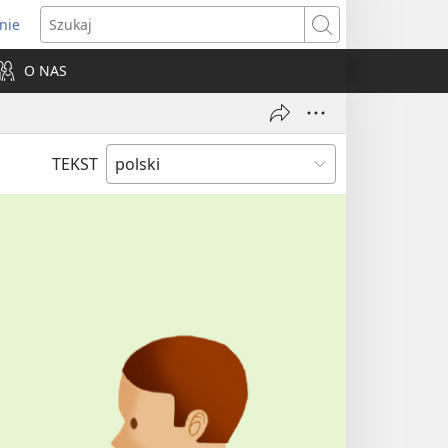
nie
ns
Szukaj
O NAS
dow)
TEKST