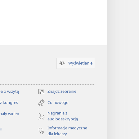
Wyświetlanie
a o wizytę
Znajdź zebranie
(opens
new
ź kongres
Co nowego
window)
Nagrania z
iały wideo
audiodeskrypcją
Informacje medyczne
j
dla lekarzy