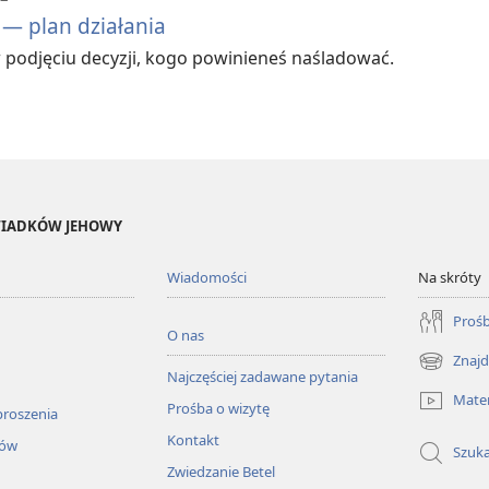
— plan działania
 podjęciu decyzji, kogo powinieneś naśladować.
ŚWIADKÓW JEHOWY
Wiadomości
Na skróty
Prośb
O nas
Znajd
(opens
Najczęściej zadawane pytania
new
Mater
Prośba o wizytę
window)
proszenia
Kontakt
łów
Szuka
Zwiedzanie Betel