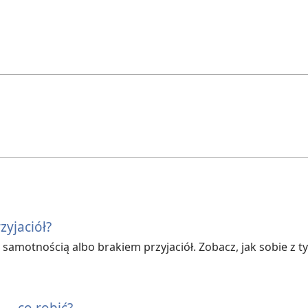
yjaciół?
z samotnością albo brakiem przyjaciół. Zobacz, jak sobie z t
 — co robić?