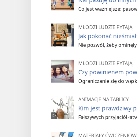
Co jest ważniejsze: paso
MŁODZI LUDZIE PYTAJĄ
Jak pokonać nieśmiał
Nie pozwól, żeby ominęły 
MŁODZI LUDZIE PYTAJĄ
Czy powinienem powi
Ograniczanie się do wąsk
ANIMACJE NA TABLICY
Kim jest prawdziwy pr
Fałszywych przyjaciół łat
MATERIAŁY ĆWICZENIOW