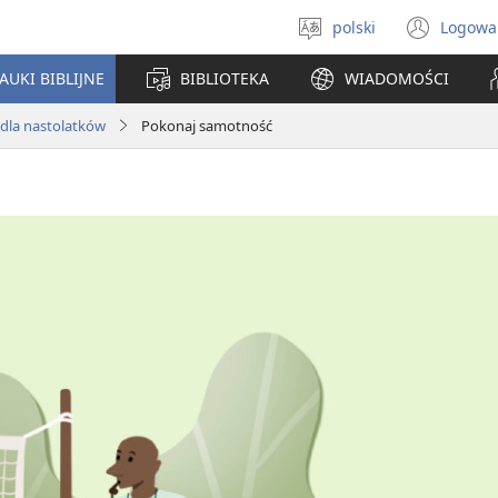
polski
Logowa
Wybór
(ope
języka
new
AUKI BIBLIJNE
BIBLIOTEKA
WIADOMOŚCI
win
 dla nastolatków
Pokonaj samotność